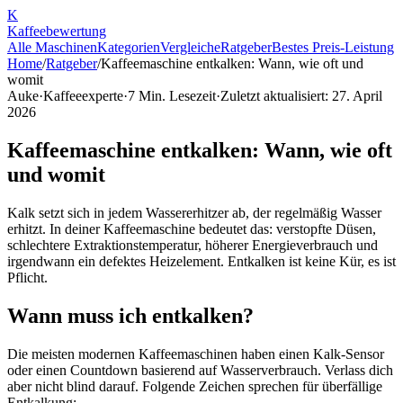
K
Kaffee
bewertung
Alle Maschinen
Kategorien
Vergleiche
Ratgeber
Bestes Preis-Leistung
Home
/
Ratgeber
/
Kaffeemaschine entkalken: Wann, wie oft und
womit
Auke
·
Kaffeeexperte
·
7
Min. Lesezeit
·
Zuletzt aktualisiert:
27. April
2026
Kaffeemaschine entkalken: Wann, wie oft
und womit
Kalk setzt sich in jedem Wassererhitzer ab, der regelmäßig Wasser
erhitzt. In deiner Kaffeemaschine bedeutet das: verstopfte Düsen,
schlechtere Extraktionstemperatur, höherer Energieverbrauch und
irgendwann ein defektes Heizelement. Entkalken ist keine Kür, es ist
Pflicht.
Wann muss ich entkalken?
Die meisten modernen Kaffeemaschinen haben einen Kalk-Sensor
oder einen Countdown basierend auf Wasserverbrauch. Verlass dich
aber nicht blind darauf. Folgende Zeichen sprechen für überfällige
Entkalkung: