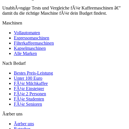
UnabhÃ¤ngige Tests und Vergleiche fÃ¼r Kaffeemaschinen â€”
damit du die richtige Maschine fÃ¼r dein Budget findest.
Maschinen
Vollautomaten
Espressomaschinen
Filterkaffeemaschinen
Kapselmaschinen
Alle Marken
Nach Bedarf
Bestes Preis-Leistung
Unter 100 Euro
FÃ¼r Milchkaffee
FÃ¼r Einsteiger
FÃ¼r 2 Personen
FÃ¼r Studenten
FÃ¼r Senioren
Ãœber uns
Ãœber uns
Ratgeber