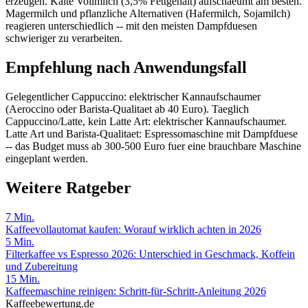
erzeugen. Kalte Vollmilch (3,5% Fettgehalt) aufschaeumt am besten.
Magermilch und pflanzliche Alternativen (Hafermilch, Sojamilch)
reagieren unterschiedlich -- mit den meisten Dampfduesen
schwieriger zu verarbeiten.
Empfehlung nach Anwendungsfall
Gelegentlicher Cappuccino: elektrischer Kannaufschaumer
(Aeroccino oder Barista-Qualitaet ab 40 Euro). Taeglich
Cappuccino/Latte, kein Latte Art: elektrischer Kannaufschaumer.
Latte Art und Barista-Qualitaet: Espressomaschine mit Dampfduese
-- das Budget muss ab 300-500 Euro fuer eine brauchbare Maschine
eingeplant werden.
Weitere Ratgeber
7
Min.
Kaffeevollautomat kaufen: Worauf wirklich achten in 2026
5
Min.
Filterkaffee vs Espresso 2026: Unterschied in Geschmack, Koffein
und Zubereitung
15
Min.
Kaffeemaschine reinigen: Schritt-für-Schritt-Anleitung 2026
Kaffeebewertung.de