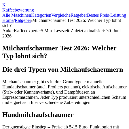
K
Kaffee
bewertung
Alle Maschinen
Kategorien
Vergleiche
Ratgeber
Bestes Preis-Leistung
Home
/
Ratgeber
/
Milchaufschaumer Test 2026: Welcher Typ lohnt
sich?
Auke
·
Kaffeeexperte
·
5
Min. Lesezeit
·
Zuletzt aktualisiert:
30. Juni
2026
Milchaufschaumer Test 2026: Welcher
Typ lohnt sich?
Die drei Typen von Milchaufschaeumern
Milchaufschaumer gibt es in drei Grundtypen: manuelle
Handaufschaumer (auch Frothers genannt), elektrische Aufschaumer
(Stab- oder Kannenvariante), und Dampfduesen an
Espressomaschinen. Jeder Typ produziert unterschiedlichen Schaum
und eignet sich fuer verschiedene Zubereitungen.
Handmilchaufschaumer
Der guenstigste Einstieg -- Preise ab 5-15 Euro. Funktioniert mit