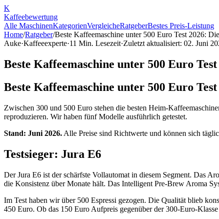
K
Kaffee
bewertung
Alle Maschinen
Kategorien
Vergleiche
Ratgeber
Bestes Preis-Leistung
Home
/
Ratgeber
/
Beste Kaffeemaschine unter 500 Euro Test 2026: Die 
Auke
·
Kaffeeexperte
·
11
Min. Lesezeit
·
Zuletzt aktualisiert:
02. Juni 2
Beste Kaffeemaschine unter 500 Euro Test 
Beste Kaffeemaschine unter 500 Euro Test
Zwischen 300 und 500 Euro stehen die besten Heim-Kaffeemaschinen,
reproduzieren. Wir haben fünf Modelle ausführlich getestet.
Stand: Juni 2026.
Alle Preise sind Richtwerte und können sich tägli
Testsieger: Jura E6
Der Jura E6 ist der schärfste Vollautomat in diesem Segment. Das A
die Konsistenz über Monate hält. Das Intelligent Pre-Brew Aroma Sy
Im Test haben wir über 500 Espressi gezogen. Die Qualität blieb kons
450 Euro. Ob das 150 Euro Aufpreis gegenüber der 300-Euro-Klasse wert