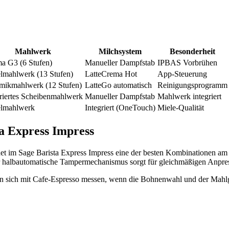
Mahlwerk
Milchsystem
Besonderheit
a G3 (6 Stufen)
Manueller Dampfstab
IPBAS Vorbrühen
lmahlwerk (13 Stufen)
LatteCrema Hot
App-Steuerung
mikmahlwerk (12 Stufen)
LatteGo automatisch
Reinigungsprogramm
griertes Scheibenmahlwerk
Manueller Dampfstab
Mahlwerk integriert
lmahlwerk
Integriert (OneTouch)
Miele-Qualität
ta Express Impress
et im Sage Barista Express Impress eine der besten Kombinationen am 
r halbautomatische Tampermechanismus sorgt für gleichmäßigen Anpres
nn sich mit Cafe-Espresso messen, wenn die Bohnenwahl und der Mahlg