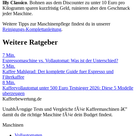
Illy Classico
. Bohnen aus dem Discounter zu unter 10 Euro pro
Kilogramm sparen kurzfristig Geld, ruinieren aber den Geschmack
jeder Maschine.
Weitere Tipps zur Maschinenpflege findest du in unserer
Reinigungs-Komplettanleitung
.
Weitere Ratgeber
7
Min.
Espressomaschine vs. Vollautomat: Was ist der Unterschied?
5
Min.
Kaffee Mahlgrad: Der komplette Guide fuer Espresso und
Filterkaffee
8
Min.
Kaffeevollautomat unter 500 Euro Testsieger 2026: Diese 5 Modelle
uberzeugen
Kaffeebewertung.de
UnabhÃ¤ngige Tests und Vergleiche fÃ¼r Kaffeemaschinen â€”
damit du die richtige Maschine fÃ¼r dein Budget findest.
Maschinen
Vollautomaten