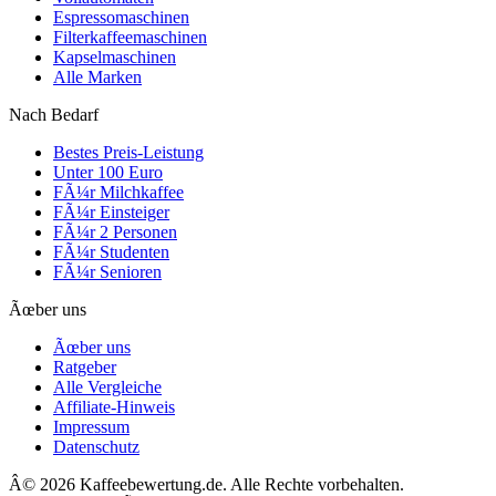
Espressomaschinen
Filterkaffeemaschinen
Kapselmaschinen
Alle Marken
Nach Bedarf
Bestes Preis-Leistung
Unter 100 Euro
FÃ¼r Milchkaffee
FÃ¼r Einsteiger
FÃ¼r 2 Personen
FÃ¼r Studenten
FÃ¼r Senioren
Ãœber uns
Ãœber uns
Ratgeber
Alle Vergleiche
Affiliate-Hinweis
Impressum
Datenschutz
Â©
2026
Kaffeebewertung.de. Alle Rechte vorbehalten.