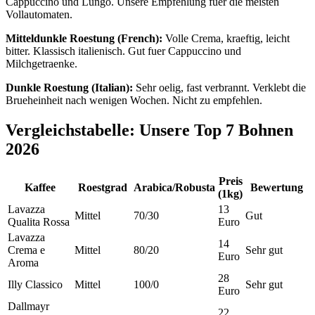
Cappuccino und Lungo. Unsere Empfehlung fuer die meisten
Vollautomaten.
Mitteldunkle Roestung (French):
Volle Crema, kraeftig, leicht
bitter. Klassisch italienisch. Gut fuer Cappuccino und
Milchgetraenke.
Dunkle Roestung (Italian):
Sehr oelig, fast verbrannt. Verklebt die
Brueheinheit nach wenigen Wochen. Nicht zu empfehlen.
Vergleichstabelle: Unsere Top 7 Bohnen
2026
Preis
Kaffee
Roestgrad
Arabica/Robusta
Bewertung
(1kg)
Lavazza
13
Mittel
70/30
Gut
Qualita Rossa
Euro
Lavazza
14
Crema e
Mittel
80/20
Sehr gut
Euro
Aroma
28
Illy Classico
Mittel
100/0
Sehr gut
Euro
Dallmayr
22