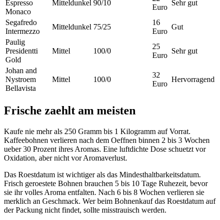
Espresso
Mitteldunkel
90/10
Sehr gut
Euro
Monaco
Segafredo
16
Mitteldunkel
75/25
Gut
Intermezzo
Euro
Paulig
25
Presidentti
Mittel
100/0
Sehr gut
Euro
Gold
Johan and
32
Nystroem
Mittel
100/0
Hervorragend
Euro
Bellavista
Frische zaehlt am meisten
Kaufe nie mehr als 250 Gramm bis 1 Kilogramm auf Vorrat.
Kaffeebohnen verlieren nach dem Oeffnen binnen 2 bis 3 Wochen
ueber 30 Prozent ihres Aromas. Eine luftdichte Dose schuetzt vor
Oxidation, aber nicht vor Aromaverlust.
Das Roestdatum ist wichtiger als das Mindesthaltbarkeitsdatum.
Frisch geroestete Bohnen brauchen 5 bis 10 Tage Ruhezeit, bevor
sie ihr volles Aroma entfalten. Nach 6 bis 8 Wochen verlieren sie
merklich an Geschmack. Wer beim Bohnenkauf das Roestdatum auf
der Packung nicht findet, sollte misstrauisch werden.