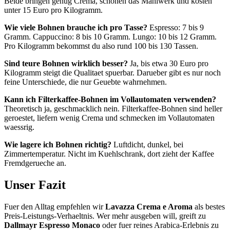
Beide bringen genug Crema, schonen das Mahlwerk und kosten
unter 15 Euro pro Kilogramm.
Wie viele Bohnen brauche ich pro Tasse?
Espresso: 7 bis 9
Gramm. Cappuccino: 8 bis 10 Gramm. Lungo: 10 bis 12 Gramm.
Pro Kilogramm bekommst du also rund 100 bis 130 Tassen.
Sind teure Bohnen wirklich besser?
Ja, bis etwa 30 Euro pro
Kilogramm steigt die Qualitaet spuerbar. Darueber gibt es nur noch
feine Unterschiede, die nur Geuebte wahrnehmen.
Kann ich Filterkaffee-Bohnen im Vollautomaten verwenden?
Theoretisch ja, geschmacklich nein. Filterkaffee-Bohnen sind heller
geroestet, liefern wenig Crema und schmecken im Vollautomaten
waessrig.
Wie lagere ich Bohnen richtig?
Luftdicht, dunkel, bei
Zimmertemperatur. Nicht im Kuehlschrank, dort zieht der Kaffee
Fremdgerueche an.
Unser Fazit
Fuer den Alltag empfehlen wir
Lavazza Crema e Aroma
als bestes
Preis-Leistungs-Verhaeltnis. Wer mehr ausgeben will, greift zu
Dallmayr Espresso Monaco
oder fuer reines Arabica-Erlebnis zu