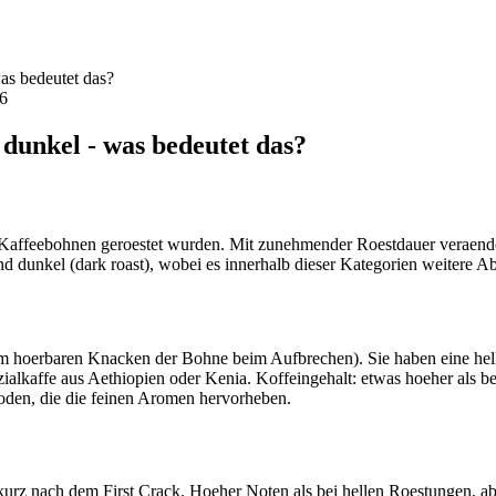
as bedeutet das?
26
 dunkel - was bedeutet das?
 Kaffeebohnen geroestet wurden. Mit zunehmender Roestdauer veraende
und dunkel (dark roast), wobei es innerhalb dieser Kategorien weitere A
m hoerbaren Knacken der Bohne beim Aufbrechen). Sie haben eine hell
pezialkaffe aus Aethiopien oder Kenia. Koffeingehalt: etwas hoeher als
oden, die die feinen Aromen hervorheben.
 kurz nach dem First Crack. Hoeher Noten als bei hellen Roestungen,