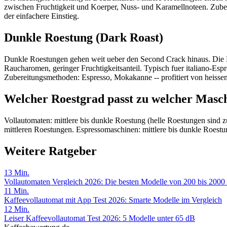
zwischen Fruchtigkeit und Koerper, Nuss- und Karamellnoteen. Zuberei
der einfachere Einstieg.
Dunkle Roestung (Dark Roast)
Dunkle Roestungen gehen weit ueber den Second Crack hinaus. Die B
Raucharomen, geringer Fruchtigkeitsanteil. Typisch fuer italiano-Espr
Zubereitungsmethoden: Espresso, Mokakanne -- profitiert von heiss
Welcher Roestgrad passt zu welcher Masc
Vollautomaten: mittlere bis dunkle Roestung (helle Roestungen sind z
mittleren Roestungen. Espressomaschinen: mittlere bis dunkle Roestu
Weitere Ratgeber
13
Min.
Vollautomaten Vergleich 2026: Die besten Modelle von 200 bis 2000
11
Min.
Kaffeevollautomat mit App Test 2026: Smarte Modelle im Vergleich
12
Min.
Leiser Kaffeevollautomat Test 2026: 5 Modelle unter 65 dB