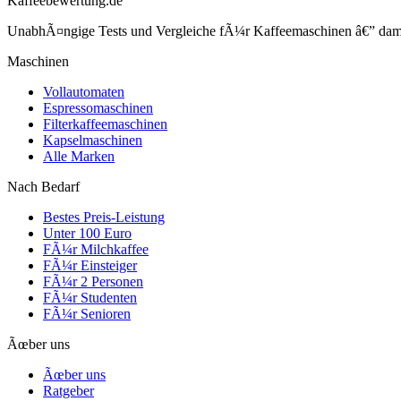
Kaffeebewertung.de
UnabhÃ¤ngige Tests und Vergleiche fÃ¼r Kaffeemaschinen â€” damit 
Maschinen
Vollautomaten
Espressomaschinen
Filterkaffeemaschinen
Kapselmaschinen
Alle Marken
Nach Bedarf
Bestes Preis-Leistung
Unter 100 Euro
FÃ¼r Milchkaffee
FÃ¼r Einsteiger
FÃ¼r 2 Personen
FÃ¼r Studenten
FÃ¼r Senioren
Ãœber uns
Ãœber uns
Ratgeber