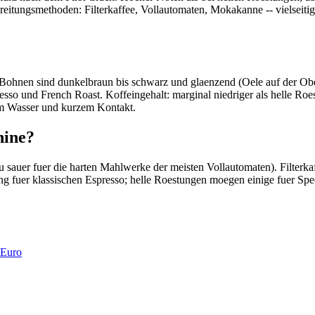
tungsmethoden: Filterkaffee, Vollautomaten, Mokakanne -- vielseitig ei
ohnen sind dunkelbraun bis schwarz und glaenzend (Oele auf der Ober
esso und French Roast. Koffeingehalt: marginal niedriger als helle Roes
em Wasser und kurzem Kontakt.
hine?
u sauer fuer die harten Mahlwerke der meisten Vollautomaten). Filterk
ng fuer klassischen Espresso; helle Roestungen moegen einige fuer Spe
 Euro