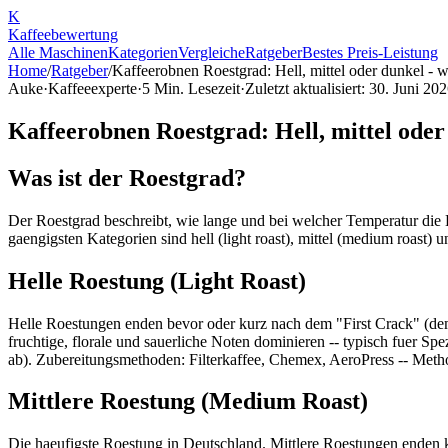
K
Kaffee
bewertung
Alle Maschinen
Kategorien
Vergleiche
Ratgeber
Bestes Preis-Leistung
Home
/
Ratgeber
/
Kaffeerobnen Roestgrad: Hell, mittel oder dunkel - w
Auke
·
Kaffeeexperte
·
5
Min. Lesezeit
·
Zuletzt aktualisiert:
30. Juni 20
Kaffeerobnen Roestgrad: Hell, mittel oder
Was ist der Roestgrad?
Der Roestgrad beschreibt, wie lange und bei welcher Temperatur die
gaengigsten Kategorien sind hell (light roast), mittel (medium roast) 
Helle Roestung (Light Roast)
Helle Roestungen enden bevor oder kurz nach dem "First Crack" (de
fruchtige, florale und sauerliche Noten dominieren -- typisch fuer S
ab). Zubereitungsmethoden: Filterkaffee, Chemex, AeroPress -- Meth
Mittlere Roestung (Medium Roast)
Die haeufigste Roestung in Deutschland. Mittlere Roestungen enden