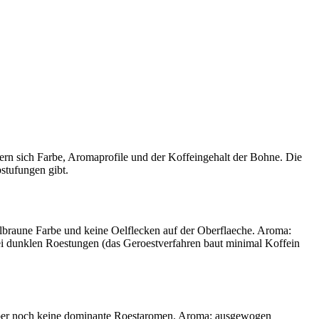
rn sich Farbe, Aromaprofile und der Koffeingehalt der Bohne. Die
bstufungen gibt.
braune Farbe und keine Oelflecken auf der Oberflaeche. Aroma:
 bei dunklen Roestungen (das Geroestverfahren baut minimal Koffein
 aber noch keine dominante Roestaromen. Aroma: ausgewogen