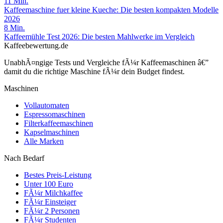
11
Min.
Kaffeemaschine fuer kleine Kueche: Die besten kompakten Modelle
2026
8
Min.
Kaffeemühle Test 2026: Die besten Mahlwerke im Vergleich
Kaffeebewertung.de
UnabhÃ¤ngige Tests und Vergleiche fÃ¼r Kaffeemaschinen â€”
damit du die richtige Maschine fÃ¼r dein Budget findest.
Maschinen
Vollautomaten
Espressomaschinen
Filterkaffeemaschinen
Kapselmaschinen
Alle Marken
Nach Bedarf
Bestes Preis-Leistung
Unter 100 Euro
FÃ¼r Milchkaffee
FÃ¼r Einsteiger
FÃ¼r 2 Personen
FÃ¼r Studenten