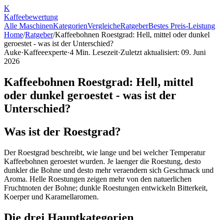
K
Kaffee
bewertung
Alle Maschinen
Kategorien
Vergleiche
Ratgeber
Bestes Preis-Leistung
Home
/
Ratgeber
/
Kaffeebohnen Roestgrad: Hell, mittel oder dunkel
geroestet - was ist der Unterschied?
Auke
·
Kaffeeexperte
·
4
Min. Lesezeit
·
Zuletzt aktualisiert:
09. Juni
2026
Kaffeebohnen Roestgrad: Hell, mittel
oder dunkel geroestet - was ist der
Unterschied?
Was ist der Roestgrad?
Der Roestgrad beschreibt, wie lange und bei welcher Temperatur
Kaffeebohnen geroestet wurden. Je laenger die Roestung, desto
dunkler die Bohne und desto mehr veraendern sich Geschmack und
Aroma. Helle Roestungen zeigen mehr von den natuerlichen
Fruchtnoten der Bohne; dunkle Roestungen entwickeln Bitterkeit,
Koerper und Karamellaromen.
Die drei Hauptkategorien