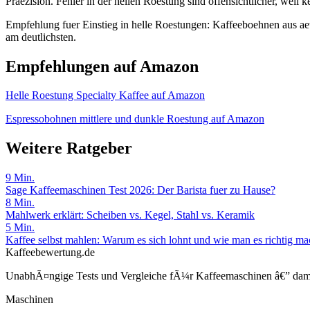
Praezision. Fehler in der hellen Roestung sind offensichtlicher, weil 
Empfehlung fuer Einstieg in helle Roestungen: Kaffeeboehnen aus ae
am deutlichsten.
Empfehlungen auf Amazon
Helle Roestung Specialty Kaffee auf Amazon
Espressobohnen mittlere und dunkle Roestung auf Amazon
Weitere Ratgeber
9
Min.
Sage Kaffeemaschinen Test 2026: Der Barista fuer zu Hause?
8
Min.
Mahlwerk erklärt: Scheiben vs. Kegel, Stahl vs. Keramik
5
Min.
Kaffee selbst mahlen: Warum es sich lohnt und wie man es richtig m
Kaffeebewertung.de
UnabhÃ¤ngige Tests und Vergleiche fÃ¼r Kaffeemaschinen â€” damit 
Maschinen