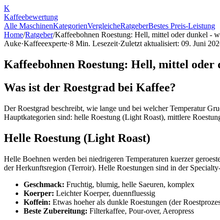
K
Kaffee
bewertung
Alle Maschinen
Kategorien
Vergleiche
Ratgeber
Bestes Preis-Leistung
Home
/
Ratgeber
/
Kaffeebohnen Roestung: Hell, mittel oder dunkel - 
Auke
·
Kaffeeexperte
·
8
Min. Lesezeit
·
Zuletzt aktualisiert:
09. Juni 20
Kaffeebohnen Roestung: Hell, mittel oder 
Was ist der Roestgrad bei Kaffee?
Der Roestgrad beschreibt, wie lange und bei welcher Temperatur Gru
Hauptkategorien sind: helle Roestung (Light Roast), mittlere Roest
Helle Roestung (Light Roast)
Helle Boehnen werden bei niedrigeren Temperaturen kuerzer geroest
der Herkunftsregion (Terroir). Helle Roestungen sind in der Special
Geschmack:
Fruchtig, blumig, helle Saeuren, komplex
Koerper:
Leichter Koerper, duennfluessig
Koffein:
Etwas hoeher als dunkle Roestungen (der Roestprozes
Beste Zubereitung:
Filterkaffee, Pour-over, Aeropress