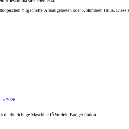
kein Roestaroma sie ueberdeckt.
thiopischen Yirgacheffe-Anbaugebieten oder Kolumbien Huila. Diese ze
acht 2026
du die richtige Maschine fÃ¼r dein Budget findest.