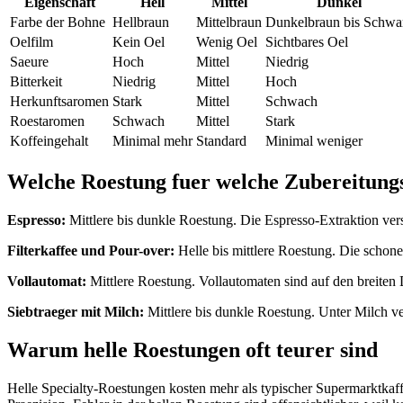
Eigenschaft
Hell
Mittel
Dunkel
Farbe der Bohne
Hellbraun
Mittelbraun
Dunkelbraun bis Schwa
Oelfilm
Kein Oel
Wenig Oel
Sichtbares Oel
Saeure
Hoch
Mittel
Niedrig
Bitterkeit
Niedrig
Mittel
Hoch
Herkunftsaromen
Stark
Mittel
Schwach
Roestaromen
Schwach
Mittel
Stark
Koffeingehalt
Minimal mehr
Standard
Minimal weniger
Welche Roestung fuer welche Zubereitung
Espresso:
Mittlere bis dunkle Roestung. Die Espresso-Extraktion vers
Filterkaffee und Pour-over:
Helle bis mittlere Roestung. Die schone
Vollautomat:
Mittlere Roestung. Vollautomaten sind auf den breiten
Siebtraeger mit Milch:
Mittlere bis dunkle Roestung. Unter Milch ve
Warum helle Roestungen oft teurer sind
Helle Specialty-Roestungen kosten mehr als typischer Supermarktkaf