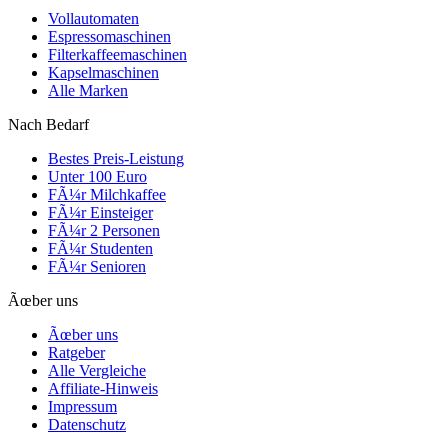
Vollautomaten
Espressomaschinen
Filterkaffeemaschinen
Kapselmaschinen
Alle Marken
Nach Bedarf
Bestes Preis-Leistung
Unter 100 Euro
FÃ¼r Milchkaffee
FÃ¼r Einsteiger
FÃ¼r 2 Personen
FÃ¼r Studenten
FÃ¼r Senioren
Ãœber uns
Ãœber uns
Ratgeber
Alle Vergleiche
Affiliate-Hinweis
Impressum
Datenschutz