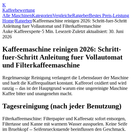
K
Kaffee
bewertung
Alle Maschinen
Kategorien
Vergleiche
Ratgeber
Bestes Preis-Leistung
Home
/
Ratgeber
/
Kaffeemaschine reinigen 2026: Schritt-fuer-Schritt
Anleitung fuer Vollautomat und Filterkaffeemaschine
Auke
·
Kaffeeexperte
·
5
Min. Lesezeit
·
Zuletzt aktualisiert:
30. Juni
2026
Kaffeemaschine reinigen 2026: Schritt-
fuer-Schritt Anleitung fuer Vollautomat
und Filterkaffeemaschine
Regelmaessige Reinigung verlangert die Lebensdauer der Maschine
und haelt die Kaffeequalitaet konstant. Kaffeeoel oxidiert und wird
ranzig -- das ist der Hauptgrund warum eine ungereinigte Maschine
Kaffee bitter und unangenehm macht.
Tagesreinigung (nach jeder Benutzung)
Filterkaffeemaschine: Filterpapier und Kaffeesatz sofort entsorgen,
Filtertasse und Kanne mit warmem Wasser ausspuelen. Keine Seife
im Bruehkopf -- Seifenrueckstaende beeinflussen den Geschmack.