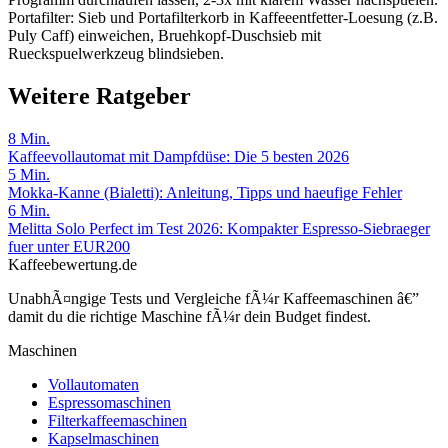
Portafilter: Sieb und Portafilterkorb in Kaffeeentfetter-Loesung (z.B.
Puly Caff) einweichen, Bruehkopf-Duschsieb mit
Rueckspuelwerkzeug blindsieben.
Weitere Ratgeber
8
Min.
Kaffeevollautomat mit Dampfdüse: Die 5 besten 2026
5
Min.
Mokka-Kanne (Bialetti): Anleitung, Tipps und haeufige Fehler
6
Min.
Melitta Solo Perfect im Test 2026: Kompakter Espresso-Siebraeger
fuer unter EUR200
Kaffeebewertung.de
UnabhÃ¤ngige Tests und Vergleiche fÃ¼r Kaffeemaschinen â€”
damit du die richtige Maschine fÃ¼r dein Budget findest.
Maschinen
Vollautomaten
Espressomaschinen
Filterkaffeemaschinen
Kapselmaschinen