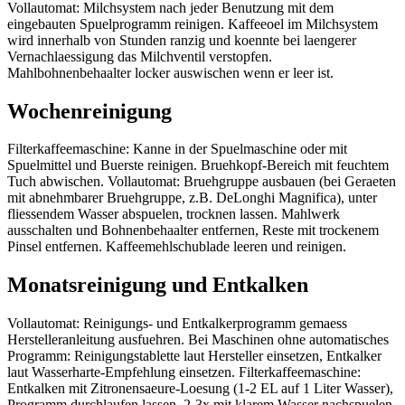
Vollautomat: Milchsystem nach jeder Benutzung mit dem
eingebauten Spuelprogramm reinigen. Kaffeeoel im Milchsystem
wird innerhalb von Stunden ranzig und koennte bei laengerer
Vernachlaessigung das Milchventil verstopfen.
Mahlbohnenbehaalter locker auswischen wenn er leer ist.
Wochenreinigung
Filterkaffeemaschine: Kanne in der Spuelmaschine oder mit
Spuelmittel und Buerste reinigen. Bruehkopf-Bereich mit feuchtem
Tuch abwischen. Vollautomat: Bruehgruppe ausbauen (bei Geraeten
mit abnehmbarer Bruehgruppe, z.B. DeLonghi Magnifica), unter
fliessendem Wasser abspuelen, trocknen lassen. Mahlwerk
ausschalten und Bohnenbehaalter entfernen, Reste mit trockenem
Pinsel entfernen. Kaffeemehlschublade leeren und reinigen.
Monatsreinigung und Entkalken
Vollautomat: Reinigungs- und Entkalkerprogramm gemaess
Herstelleranleitung ausfuehren. Bei Maschinen ohne automatisches
Programm: Reinigungstablette laut Hersteller einsetzen, Entkalker
laut Wasserharte-Empfehlung einsetzen. Filterkaffeemaschine:
Entkalken mit Zitronensaeure-Loesung (1-2 EL auf 1 Liter Wasser),
Programm durchlaufen lassen, 2-3x mit klarem Wasser nachspuelen.