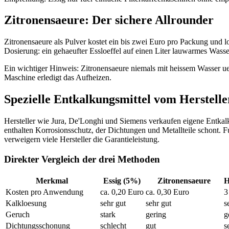
Zitronensaeure: Der sichere Allrounder
Zitronensaeure als Pulver kostet ein bis zwei Euro pro Packung und l
Dosierung: ein gehaeufter Essloeffel auf einen Liter lauwarmes Wass
Ein wichtiger Hinweis: Zitronensaeure niemals mit heissem Wasser ueb
Maschine erledigt das Aufheizen.
Spezielle Entkalkungsmittel vom Herstelle
Hersteller wie Jura, De'Longhi und Siemens verkaufen eigene Entkalk
enthalten Korrosionsschutz, der Dichtungen und Metallteile schont. F
verweigern viele Hersteller die Garantieleistung.
Direkter Vergleich der drei Methoden
Merkmal
Essig (5%)
Zitronensaeure
H
Kosten pro Anwendung
ca. 0,20 Euro
ca. 0,30 Euro
3
Kalkloesung
sehr gut
sehr gut
s
Geruch
stark
gering
g
Dichtungsschonung
schlecht
gut
s