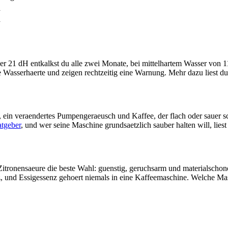
a
a
er 21 dH entkalkst du alle zwei Monate, bei mittelhartem Wasser von 
Wasserhaerte und zeigen rechtzeitig eine Warnung. Mehr dazu liest d
in veraendertes Pumpengeraeusch und Kaffee, der flach oder sauer schm
tgeber
, und wer seine Maschine grundsaetzlich sauber halten will, lies
 Zitronensaeure die beste Wahl: guenstig, geruchsarm und materialscho
anz, und Essigessenz gehoert niemals in eine Kaffeemaschine. Welche Mas