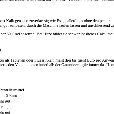
oest Kalk genauso zuverlaessig wie Essig, allerdings ohne den penetra
er, gut aufloesen, durch die Maschine laufen lassen und anschliessend
er 60 Grad ansetzen. Bei Hitze bildet sie schwer loesliches Calciumcit
r
er als Tabletten oder Fluessigkeit, meist drei bis fuenf Euro pro Anwe
uer jeden Vollautomaten innerhalb der Garantiezeit gilt: immer das He
erstellermittel
 bis 5 Euro
ehr gut
ering
ehr gut