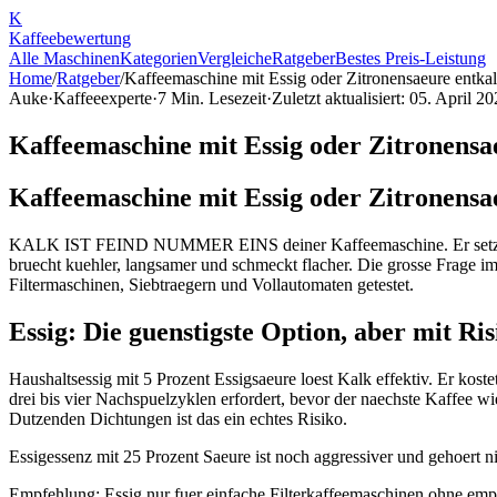
K
Kaffee
bewertung
Alle Maschinen
Kategorien
Vergleiche
Ratgeber
Bestes Preis-Leistung
Home
/
Ratgeber
/
Kaffeemaschine mit Essig oder Zitronensaeure entkal
Auke
·
Kaffeeexperte
·
7
Min. Lesezeit
·
Zuletzt aktualisiert:
05. April 20
Kaffeemaschine mit Essig oder Zitronensae
Kaffeemaschine mit Essig oder Zitronensae
KALK IST FEIND NUMMER EINS deiner Kaffeemaschine. Er setzt sich 
bruecht kuehler, langsamer und schmeckt flacher. Die grosse Frage im
Filtermaschinen, Siebtraegern und Vollautomaten getestet.
Essig: Die guenstigste Option, aber mit Ris
Haushaltsessig mit 5 Prozent Essigsaeure loest Kalk effektiv. Er kost
drei bis vier Nachspuelzyklen erfordert, bevor der naechste Kaffee 
Dutzenden Dichtungen ist das ein echtes Risiko.
Essigessenz mit 25 Prozent Saeure ist noch aggressiver und gehoert 
Empfehlung: Essig nur fuer einfache Filterkaffeemaschinen ohne empfi