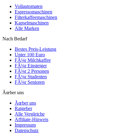
Vollautomaten
Espressomaschinen
Filterkaffeemaschinen
Kapselmaschinen
Alle Marken
Nach Bedarf
Bestes Preis-Leistung
Unter 100 Euro
FÃ¼r Milchkaffee
FÃ¼r Einsteiger
FÃ¼r 2 Personen
FÃ¼r Studenten
FÃ¼r Senioren
Ãœber uns
Ãœber uns
Ratgeber
Alle Vergleiche
Affiliate-Hinweis
Impressum
Datenschutz