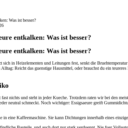
ken: Was ist besser?
26
ure entkalken: Was ist besser?
ure entkalken: Was ist besser?
in Heizelementen und Leitungen fest, senkt die Bruehtemperatur un
 Alltag: Reicht das guenstige Hausmittel, oder brauchst du ein teurere
iko
et fast nichts und steht in jeder Kueche. Trotzdem raten wir bei den mei
wieder neutral schmeckt. Noch wichtiger: Essigsaeure greift Gummidic
nie in eine Kaffeemaschine. Sie kann Dichtungen innerhalb eines einzi
ndliche Bauteile, und auch dort nur stark verduennt. Nie fuer Vollaut