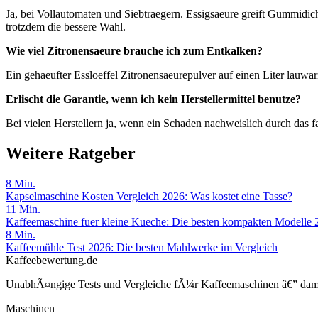
Ja, bei Vollautomaten und Siebtraegern. Essigsaeure greift Gummidich
trotzdem die bessere Wahl.
Wie viel Zitronensaeure brauche ich zum Entkalken?
Ein gehaeufter Essloeffel Zitronensaeurepulver auf einen Liter lauwar
Erlischt die Garantie, wenn ich kein Herstellermittel benutze?
Bei vielen Herstellern ja, wenn ein Schaden nachweislich durch das fal
Weitere Ratgeber
8
Min.
Kapselmaschine Kosten Vergleich 2026: Was kostet eine Tasse?
11
Min.
Kaffeemaschine fuer kleine Kueche: Die besten kompakten Modelle 
8
Min.
Kaffeemühle Test 2026: Die besten Mahlwerke im Vergleich
Kaffeebewertung.de
UnabhÃ¤ngige Tests und Vergleiche fÃ¼r Kaffeemaschinen â€” damit 
Maschinen