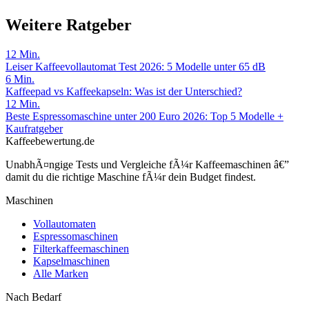
Weitere Ratgeber
12
Min.
Leiser Kaffeevollautomat Test 2026: 5 Modelle unter 65 dB
6
Min.
Kaffeepad vs Kaffeekapseln: Was ist der Unterschied?
12
Min.
Beste Espressomaschine unter 200 Euro 2026: Top 5 Modelle +
Kaufratgeber
Kaffeebewertung.de
UnabhÃ¤ngige Tests und Vergleiche fÃ¼r Kaffeemaschinen â€”
damit du die richtige Maschine fÃ¼r dein Budget findest.
Maschinen
Vollautomaten
Espressomaschinen
Filterkaffeemaschinen
Kapselmaschinen
Alle Marken
Nach Bedarf