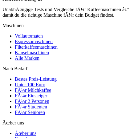
UnabhÃ¤ngige Tests und Vergleiche fÃ¼r Kaffeemaschinen â€”
damit du die richtige Maschine fÃ¼r dein Budget findest.
Maschinen
Vollautomaten
Espressomaschinen
Filterkaffeemaschinen
Kapselmaschinen
Alle Marken
Nach Bedarf
Bestes Preis-Leistung
Unter 100 Euro
FÃ¼r Milchkaffee
FÃ¼r Einsteiger
FÃ¼r 2 Personen
FÃ¼r Studenten
FÃ¼r Senioren
Ãœber uns
Ãœber uns