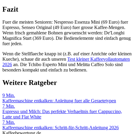
Fazit
Fuer die meisten Senioren: Nespresso Essenza Mini (69 Euro) fuer
Espresso, Senseo Original (49 Euro) fuer grosse Kaffee-Mengen.
Wenn frisch gemahlene Bohnen gewuenscht werden: De'Longhi
Magnifica Start (369 Euro). Die Bedienelemente sind einfach genug
fuer jeden.
Wenn die Stellflaeche knapp ist (z.B. auf einer Anrichte oder kleinen
Kueche), schaue dir auch unseren
Test kleiner Kaffeevollautomaten
2026
an. Die Tchibo Esperto Mini und Melitta Caffeo Solo sind
besonders kompakt und einfach zu bedienen.
Weitere Ratgeber
9
Min.
Kaffeemaschine entkalken: Anleitung fuer alle Geraetetypen
7
Min.
Espresso und Milch: Das perfekte Verhaeltnis fuer Cappuccino,
Latte und Flat White
7
Min.
Kaffeemaschine entkalken: Schritt-für-Schritt-Anleitung 2026
Kaffeebewertung.de