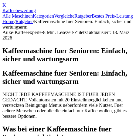
K
Kaffee
bewertung
Alle Maschinen
Kategorien
Vergleiche
Ratgeber
Bestes Preis-Leistung
Home
/
Ratgeber
/
Kaffeemaschine fuer Senioren: Einfach, sicher und
wartungsarm
Auke
·
Kaffeeexperte
·
8
Min. Lesezeit
·
Zuletzt aktualisiert:
18. März
2026
Kaffeemaschine fuer Senioren: Einfach,
sicher und wartungsarm
Kaffeemaschine fuer Senioren: Einfach,
sicher und wartungsarm
NICHT JEDE KAFFEEMASCHINE IST FUER JEDEN
GEDACHT. Vollautomaten mit 20 Einstellmoeglichkeiten und
versteckten Reinigungs-Menus ueberfordern viele Nutzer. Fuer
aeltere Menschen oder alle die einfach nur Kaffee wollen, gibt es
bessere Optionen.
Was bei einer Kaffeemaschine fuer