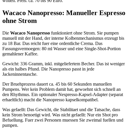
wollen. Preis: ca. 70 bis 90 Euro.
Wacaco Nanopresso: Manueller Espresso
ohne Strom
Die
Wacaco Nanopresso
funktioniert ohne Strom. Sie pumpen
manuell mit der Hand, der interne Kolbenmechanismus erzeugt bis
zu 18 Bar. Das reicht fuer eine ordentliche Crema. Das
Fassungsvermoegen: 80 ml Wasser und eine Single-Shot-Portion
gemahlener Kaffee.
Gewicht: 336 Gramm, inkl. mitgeliefertem Becher. Das ist weniger
als ein halbes Pfund. Die Nanopresso passt in jede
Jackeninnentasche.
Der Bruehprozess dauert ca. 45 bis 60 Sekunden manuellen
Pumpens. Wer kein Problem damit hat, gewoehnt sich schnell an
den Rhythmus. Ein optionaler Nespresso-Kapsel-Adapter (separat
erhaeltlich) macht die Nanopresso kapselkompatibel.
Was gefaellt: Das Gewicht, die Stabilitaet und die Tatsache, dass
kein Strom benoetigt wird. Was nicht gefaellt: Nur ein Shot pro
Befuellung. Fuer zwei Personen muessen Sie zweimal fuellen und
pumpen.