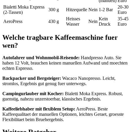
(manuell)
Euro
Bialetti Moka Express
20-30
300 g
Hitzequelle
Nein
1-2 Bar
(2-Tassen)
Euro
Heisses
Kein
35-45
AeroPress
430 g
Nein
Wasser
Druck
Euro
Welche tragbare Kaffeemaschine fuer
wen?
Autofahrer und Wohnmobil-Reisende:
Handpresso Auto. Sie
haben 12 Volt, brauchen keinen manuellen Aufwand und moechten
echten Espresso.
Backpacker und Bergsteiger:
Wacaco Nanopresso. Leicht,
stromlos, Ergebnis gut genug fuer unterwegs.
Campingurlauber mit Kocher:
Bialetti Moka Express. Robust,
guenstig, nahezu unzerstoerbar, klassisches Ergebnis.
Kaffeeliebhaber mit flexiblem Setup:
AeroPress. Beste
Kaffeequalitaet der manuellen Optionen, leichtes Geraet, groesste
Flexibilitaet beim Bruehergebnis.