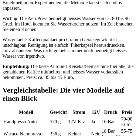
Bruehmethoden-Experimenten, die Methode laesst sich endlos
anpassen.
Wichtig: Die AeroPress benoetigt heisses Wasser von ca. 80 bis 96
Grad. Im Hotel koennen Sie Wasserkocher nutzen. Im Zelt brauchen
Sie einen Kocher.
Was gefaellt: Kaffeequalitaet pro Gramm Geraetegewicht ist
unschlagbar. Reinigung ist einfach: Filterkapsel herausdruecken,
kurz abspuelen. Was nicht gefaellt: Immer noch benoetigt heisses
Wasser von irgendwo.
Empfehlung:
Die beste Allround-Reisekaffeemaschine fuer alle, die
gemahlenen Kaffee mitfuehren und heisses Wasser verlaesslich
bekommen. Preis: ca. 35 bis 45 Euro.
Vergleichstabelle: Die vier Modelle auf
einen Blick
Modell
Gewicht
Strom
12V
Druck
Preis
70-90
Handpresso Auto
570 g
12V Kfz
Ja
16 Bar
Euro
18 Bar
55-75
Wacaco Nanopresso
336 g
Keiner
Nein