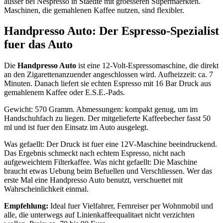
ausser bei Nespresso in Staedte mit groesseren Supermaerkten.
Maschinen, die gemahlenen Kaffee nutzen, sind flexibler.
Handpresso Auto: Der Espresso-Spezialist
fuer das Auto
Die
Handpresso Auto
ist eine 12-Volt-Espressomaschine, die direkt
an den Zigarettenanzuender angeschlossen wird. Aufheizzeit: ca. 7
Minuten. Danach liefert sie echten Espresso mit 16 Bar Druck aus
gemahlenem Kaffee oder E.S.E.-Pads.
Gewicht: 570 Gramm. Abmessungen: kompakt genug, um im
Handschuhfach zu liegen. Der mitgelieferte Kaffeebecher fasst 50
ml und ist fuer den Einsatz im Auto ausgelegt.
Was gefaellt: Der Druck ist fuer eine 12V-Maschine beeindruckend.
Das Ergebnis schmeckt nach echtem Espresso, nicht nach
aufgeweichtem Filterkaffee. Was nicht gefaellt: Die Maschine
braucht etwas Uebung beim Befuellen und Verschliessen. Wer das
erste Mal eine Handpresso Auto benutzt, verschuettet mit
Wahrscheinlichkeit einmal.
Empfehlung:
Ideal fuer Vielfahrer, Fernreiser per Wohnmobil und
alle, die unterwegs auf Linienkaffeequalitaet nicht verzichten