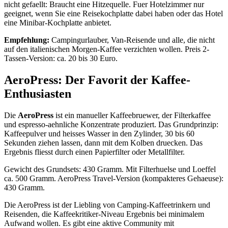
nicht gefaellt: Braucht eine Hitzequelle. Fuer Hotelzimmer nur
geeignet, wenn Sie eine Reisekochplatte dabei haben oder das Hotel
eine Minibar-Kochplatte anbietet.
Empfehlung:
Campingurlauber, Van-Reisende und alle, die nicht
auf den italienischen Morgen-Kaffee verzichten wollen. Preis 2-
Tassen-Version: ca. 20 bis 30 Euro.
AeroPress: Der Favorit der Kaffee-
Enthusiasten
Die
AeroPress
ist ein manueller Kaffeebruewer, der Filterkaffee
und espresso-aehnliche Konzentrate produziert. Das Grundprinzip:
Kaffeepulver und heisses Wasser in den Zylinder, 30 bis 60
Sekunden ziehen lassen, dann mit dem Kolben druecken. Das
Ergebnis fliesst durch einen Papierfilter oder Metallfilter.
Gewicht des Grundsets: 430 Gramm. Mit Filterhuelse und Loeffel
ca. 500 Gramm. AeroPress Travel-Version (kompakteres Gehaeuse):
430 Gramm.
Die AeroPress ist der Liebling von Camping-Kaffeetrinkern und
Reisenden, die Kaffeekritiker-Niveau Ergebnis bei minimalem
Aufwand wollen. Es gibt eine aktive Community mit