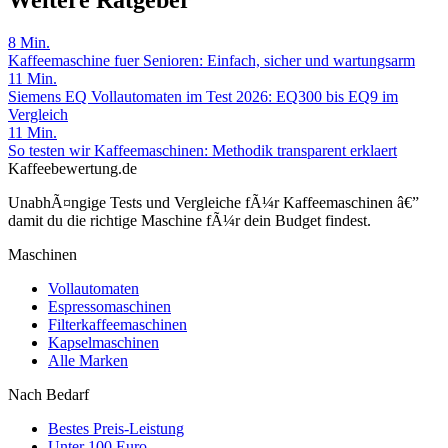
Weitere Ratgeber
8
Min.
Kaffeemaschine fuer Senioren: Einfach, sicher und wartungsarm
11
Min.
Siemens EQ Vollautomaten im Test 2026: EQ300 bis EQ9 im
Vergleich
11
Min.
So testen wir Kaffeemaschinen: Methodik transparent erklaert
Kaffeebewertung.de
UnabhÃ¤ngige Tests und Vergleiche fÃ¼r Kaffeemaschinen â€”
damit du die richtige Maschine fÃ¼r dein Budget findest.
Maschinen
Vollautomaten
Espressomaschinen
Filterkaffeemaschinen
Kapselmaschinen
Alle Marken
Nach Bedarf
Bestes Preis-Leistung
Unter 100 Euro