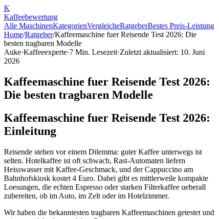
K
Kaffee
bewertung
Alle Maschinen
Kategorien
Vergleiche
Ratgeber
Bestes Preis-Leistung
Home
/
Ratgeber
/
Kaffeemaschine fuer Reisende Test 2026: Die
besten tragbaren Modelle
Auke
·
Kaffeeexperte
·
7
Min. Lesezeit
·
Zuletzt aktualisiert:
10. Juni
2026
Kaffeemaschine fuer Reisende Test 2026:
Die besten tragbaren Modelle
Kaffeemaschine fuer Reisende Test 2026:
Einleitung
Reisende stehen vor einem Dilemma: guter Kaffee unterwegs ist
selten. Hotelkaffee ist oft schwach, Rast-Automaten liefern
Heisswasser mit Kaffee-Geschmack, und der Cappuccino am
Bahnhofskiosk kostet 4 Euro. Dabei gibt es mittlerweile kompakte
Loesungen, die echten Espresso oder starken Filterkaffee ueberall
zubereiten, ob im Auto, im Zelt oder im Hotelzimmer.
Wir haben die bekanntesten tragbaren Kaffeemaschinen getestet und