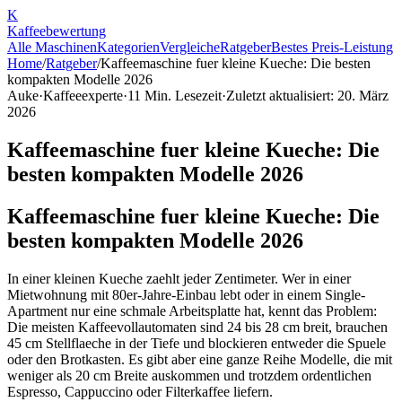
K
Kaffee
bewertung
Alle Maschinen
Kategorien
Vergleiche
Ratgeber
Bestes Preis-Leistung
Home
/
Ratgeber
/
Kaffeemaschine fuer kleine Kueche: Die besten
kompakten Modelle 2026
Auke
·
Kaffeeexperte
·
11
Min. Lesezeit
·
Zuletzt aktualisiert:
20. März
2026
Kaffeemaschine fuer kleine Kueche: Die
besten kompakten Modelle 2026
Kaffeemaschine fuer kleine Kueche: Die
besten kompakten Modelle 2026
In einer kleinen Kueche zaehlt jeder Zentimeter. Wer in einer
Mietwohnung mit 80er-Jahre-Einbau lebt oder in einem Single-
Apartment nur eine schmale Arbeitsplatte hat, kennt das Problem:
Die meisten Kaffeevollautomaten sind 24 bis 28 cm breit, brauchen
45 cm Stellflaeche in der Tiefe und blockieren entweder die Spuele
oder den Brotkasten. Es gibt aber eine ganze Reihe Modelle, die mit
weniger als 20 cm Breite auskommen und trotzdem ordentlichen
Espresso, Cappuccino oder Filterkaffee liefern.