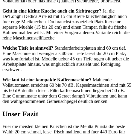
Vollautomat) oder maximale Qualitaet (Siebtraeger) priorisierst.
Geht in eine kleine Kueche auch ein Siebtraeger?
Ja, die
De'Longhi Dedica Arte ist mit 15 cm Breite kuechentauglich auch
fuer enge Mietkuechen. Du brauchst zusaetzlich Platz fuer eine
separate Muehle (15 bis 20 cm) und einen Tamper, falls du frische
Bohnen mahlen willst. Mit einer Vorgemahlenen-Variante reicht die
reine Maschinenstellflaeche.
Welche Tiefe ist sinnvoll?
Standardarbeitsplatten sind 60 cm tief.
Eine Maschine mit weniger als 40 cm Tiefe laesst dir 20 cm Platz,
was komfortabel ist. Modelle ueber 45 cm Tiefe ragen oft ueber die
Arbeitsplatte hinaus, was ungluecklich aussieht und Reinigung
erschwert.
Wie laut ist eine kompakte Kaffeemaschine?
Mahlende
Vollautomaten erreichen 60 bis 70 dB. Kapselmaschinen sind mit 55
bis 60 dB deutlich leiser. Filterkaffeemaschinen liegen bei 50 dB.
Eine Gummimatte unter dem Geraet dampft Vibrationen und kann
den wahrgenommenen Geraeuschpegel deutlich senken.
Unser Fazit
Fuer die meisten kleinen Kuechen ist die Melitta Purista die beste
Wahl: 20 cm schmal, leise, frisch mahlend und fuer 449 Euro fair