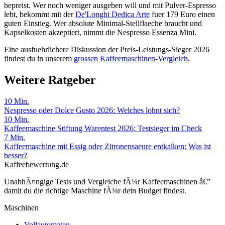
bepreist. Wer noch weniger ausgeben will und mit Pulver-Espresso
lebt, bekommt mit der
De'Longhi Dedica Arte
fuer 179 Euro einen
guten Einstieg. Wer absolute Minimal-Stellflaeche braucht und
Kapselkosten akzeptiert, nimmt die Nespresso Essenza Mini.
Eine ausfuehrlichere Diskussion der Preis-Leistungs-Sieger 2026
findest du in unserem
grossen Kaffeemaschinen-Vergleich
.
Weitere Ratgeber
10
Min.
Nespresso oder Dolce Gusto 2026: Welches lohnt sich?
10
Min.
Kaffeemaschine Stiftung Warentest 2026: Testsieger im Check
7
Min.
Kaffeemaschine mit Essig oder Zitronensaeure entkalken: Was ist
besser?
Kaffeebewertung.de
UnabhÃ¤ngige Tests und Vergleiche fÃ¼r Kaffeemaschinen â€”
damit du die richtige Maschine fÃ¼r dein Budget findest.
Maschinen
Vollautomaten