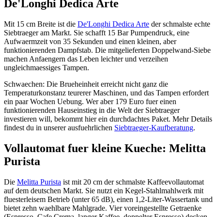
De'Longhi Dedica Arte
Mit 15 cm Breite ist die
De'Longhi Dedica Arte
der schmalste echte
Siebtraeger am Markt. Sie schafft 15 Bar Pumpendruck, eine
Aufwaermzeit von 35 Sekunden und einen kleinen, aber
funktionierenden Dampfstab. Die mitgelieferten Doppelwand-Siebe
machen Anfaengern das Leben leichter und verzeihen
ungleichmaessiges Tampen.
Schwaechen: Die Brueheinheit erreicht nicht ganz die
Temperaturkonstanz teurerer Maschinen, und das Tampen erfordert
ein paar Wochen Uebung. Wer aber 179 Euro fuer einen
funktionierenden Hauseinstieg in die Welt der Siebtraeger
investieren will, bekommt hier ein durchdachtes Paket. Mehr Details
findest du in unserer ausfuehrlichen
Siebtraeger-Kaufberatung
.
Vollautomat fuer kleine Kueche: Melitta
Purista
Die
Melitta Purista
ist mit 20 cm der schmalste Kaffeevollautomat
auf dem deutschen Markt. Sie nutzt ein Kegel-Stahlmahlwerk mit
fluesterleisem Betrieb (unter 65 dB), einen 1,2-Liter-Wassertank und
bietet zehn waehlbare Mahlgrade. Vier voreingestellte Getraenke
(Espresso, Cafe Crema, langer Kaffee, doppelter Espresso) decken