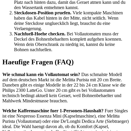
Platz nach hinten dazu, damit das Geraet atmen kann und du
den Wassertank entnehmen kannst.
Steckdosen-Position pruefen.
Viele kompakte Maschinen
haben das Kabel hinten in der Mitte, nicht seitlich. Wenn
deine Steckdose ungluecklich liegt, brauchst du eine
Verlaengerung.
Nachfuell-Hoehe checken.
Bei Vollautomaten muss der
Deckel des Bohnenbehaelters komplett aufgehen koennen.
Wenn dein Oberschrank zu niedrig ist, kannst du keine
Bohnen nachfuellen.
Haeufige Fragen (FAQ)
Wie schmal kann ein Vollautomat sein?
Das schmalste Modell
auf dem deutschen Markt ist die Melitta Purista mit 20 cm Breite.
Daneben gibt es einige Modelle in der 22 bis 24 cm Klasse wie die
Philips 2300 LatteGo. Unter 20 cm gibt es bei Vollautomaten
technisch bedingt aktuell kein Geraet, weil Bohnenbehaelter und
Mahlwerk Mindestmasse brauchen.
Welche Kaffeemaschine fuer 1-Personen-Haushalt?
Fuer Singles
ist eine Nespresso Essenza Mini (Kapselmaschine), eine Melitta
Purista (Vollautomat) oder eine De'Longhi Dedica Arte (Siebtraeger)
ideal. Die Wahl haengt davon ab, ob du Komfort (Kapsel,