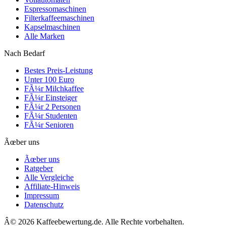
Espressomaschinen
Filterkaffeemaschinen
Kapselmaschinen
Alle Marken
Nach Bedarf
Bestes Preis-Leistung
Unter 100 Euro
FÃ¼r Milchkaffee
FÃ¼r Einsteiger
FÃ¼r 2 Personen
FÃ¼r Studenten
FÃ¼r Senioren
Ãœber uns
Ãœber uns
Ratgeber
Alle Vergleiche
Affiliate-Hinweis
Impressum
Datenschutz
Â©
2026
Kaffeebewertung.de. Alle Rechte vorbehalten.