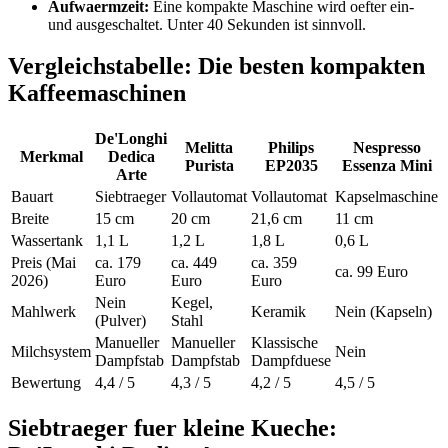
Aufwaermzeit:
Eine kompakte Maschine wird oefter ein-
und ausgeschaltet. Unter 40 Sekunden ist sinnvoll.
Vergleichstabelle: Die besten kompakten
Kaffeemaschinen
De'Longhi
Melitta
Philips
Nespresso
Merkmal
Dedica
Purista
EP2035
Essenza Mini
Arte
Bauart
Siebtraeger
Vollautomat
Vollautomat
Kapselmaschine
Breite
15 cm
20 cm
21,6 cm
11 cm
Wassertank
1,1 L
1,2 L
1,8 L
0,6 L
Preis (Mai
ca. 179
ca. 449
ca. 359
ca. 99 Euro
2026)
Euro
Euro
Euro
Nein
Kegel,
Mahlwerk
Keramik
Nein (Kapseln)
(Pulver)
Stahl
Manueller
Manueller
Klassische
Milchsystem
Nein
Dampfstab
Dampfstab
Dampfduese
Bewertung
4,4 / 5
4,3 / 5
4,2 / 5
4,5 / 5
Siebtraeger fuer kleine Kueche: