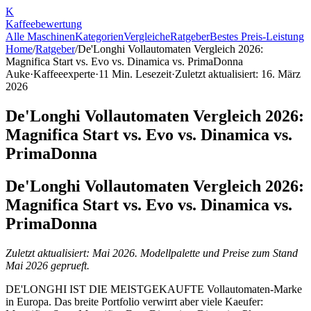
K
Kaffee
bewertung
Alle Maschinen
Kategorien
Vergleiche
Ratgeber
Bestes Preis-Leistung
Home
/
Ratgeber
/
De'Longhi Vollautomaten Vergleich 2026:
Magnifica Start vs. Evo vs. Dinamica vs. PrimaDonna
Auke
·
Kaffeeexperte
·
11
Min. Lesezeit
·
Zuletzt aktualisiert:
16. März
2026
De'Longhi Vollautomaten Vergleich 2026:
Magnifica Start vs. Evo vs. Dinamica vs.
PrimaDonna
De'Longhi Vollautomaten Vergleich 2026:
Magnifica Start vs. Evo vs. Dinamica vs.
PrimaDonna
Zuletzt aktualisiert: Mai 2026. Modellpalette und Preise zum Stand
Mai 2026 geprueft.
DE'LONGHI IST DIE MEISTGEKAUFTE Vollautomaten-Marke
in Europa. Das breite Portfolio verwirrt aber viele Kaeufer: