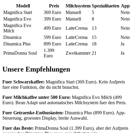
Modell
Preis
Milchsystem
Spezialitaeten
App
Magnifica Start
369 Euro
Manuell
5
Nein
Magnifica Evo
399 Euro
Manuell
8
Nein
Magnifica Evo
499 Euro
LatteCrema
13
Nein
Milch
Dinamica
599 Euro
LatteCrema
15
Nein
Dinamica Plus
899 Euro
LatteCrema
18
Ja
1.399
PrimaDonna Soul
Zweikammer
21
Ja
Euro
Unsere Empfehlungen
Fuer Schwarzkaffee:
Magnifica Start (369 Euro). Kein Aufpreis
fuer eine Funktion, die du nicht brauchst.
Fuer Milchkaffee unter 500 Euro:
Magnifica Evo Milch (499
Euro). Bean Adapt und automatisches Milchsystem fuer den Preis.
Fuer Getraenke-Enthusiasten:
Dinamica Plus (899 Euro). App-
Steuerung, groesstes Display, breite Auswahl.
Fuer das Beste:
PrimaDonna Soul (1.399 Euro), aber der Aufpreis