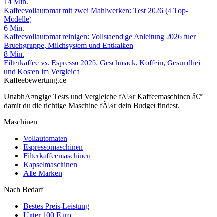
14
Min.
Kaffeevollautomat mit zwei Mahlwerken: Test 2026 (4 Top-
Modelle)
6
Min.
Kaffeevollautomat reinigen: Vollstaendige Anleitung 2026 fuer
Bruehgruppe, Milchsystem und Entkalken
8
Min.
Filterkaffee vs. Espresso 2026: Geschmack, Koffein, Gesundheit
und Kosten im Vergleich
Kaffeebewertung.de
UnabhÃ¤ngige Tests und Vergleiche fÃ¼r Kaffeemaschinen â€”
damit du die richtige Maschine fÃ¼r dein Budget findest.
Maschinen
Vollautomaten
Espressomaschinen
Filterkaffeemaschinen
Kapselmaschinen
Alle Marken
Nach Bedarf
Bestes Preis-Leistung
Unter 100 Euro