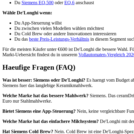
Du
Siemens EQ.500
oder
EQ.6
anschaust
Wähle De'Longhi wenn:
Du App-Steuerung willst
Du zwischen vielen Modellen wählen möchtest
Du Cold Brew oder andere Innovationen interessieren
Du das
beste Preis-Leistungs-Verhältnis
in diesem Segment suc
Für die meisten Käufer unter €600 ist De'Longhi die bessere Wahl. Fü
Markt-Uebersicht findest du in unserem
Vollautomaten-Vergleich 202
Haeufige Fragen (FAQ)
Was ist besser: Siemens oder De'Longhi?
Es haengt vom Budget ab.
Siemens fuer das langlebige Keramikmahlwerk.
Welche Marke hat das bessere Mahlwerk?
Siemens. Das ceramDriv
Euro nur Stahlmahlwerke.
Bietet Siemens eine App-Steuerung?
Nein, keine vergleichbare Fu
Welche Marke hat das einfachere Milchsystem?
De'Longhi mit dem
Hat Siemens Cold Brew?
Nein. Cold Brew ist eine De'Longhi-Spezial