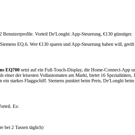
Benutzerprofile. Vorteil De'Longhi: App-Steuerung, €130 günstiger.
 Siemens EQ.6. Wer €130 sparen und App-Steuerung haben will, greift
ns EQ700
setzt auf ein Full-Touch-Display, die Home-Connect-App un
l als einer der leisesten Vollautomaten am Markt, bietet 16 Spezialitäte
n ein starkes Flaggschiff. Siemens punktet beim Preis, De'Longhi bei
rteil. Es:
e bei 2 Tassen täglich)