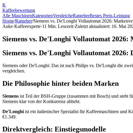
K
Kaffee
bewertung
Alle Maschinen
Kategorien
Vergleiche
Ratgeber
Bestes Preis-Leistung
Home
/
Ratgeber
/
Siemens vs. De'Longhi Vollautomat 2026: Markenve
Auke
·
Kaffeeexperte
·
11
Min. Lesezeit
·
Zuletzt aktualisiert:
16. Mai 20
Siemens vs. De'Longhi Vollautomat 2026:
Siemens vs. De'Longhi Vollautomat 2026: 
Siemens oder De'Longhi: Das ist nach Philips vs. De'Longhi die zwei
vergleichen.
Die Philosophie hinter beiden Marken
Siemens
ist Teil der BSH-Gruppe (zusammen mit Bosch) und steht fü
Siemens klar von der Konkurrenz abhebt.
De'Longhi
ist ein italienischer Spezialist für Kaffeemaschinen und 
€1.349.
Direktvergleich: Einstiegsmodelle