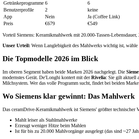
Getränkeprogramme
6
6
Benutzerprofile
2
keine
App
Nein
Ja (Coffee Link)
Preis
€679
€549
Vorteil Siemens: Keramikmahlwerk mit 20.000-Tassen-Lebensdauer, 2 
Unser Urteil:
Wenn Langlebigkeit des Mahlwerks wichtig ist, wähle
Die Topmodelle 2026 im Blick
Im oberen Segment haben beide Marken 2026 nachgelegt. Die
Sieme
modernstes Gerät. De'Longhi kontert mit der
Rivelia
: Sie gilt aktuel
Milchsystem. Wer das volle Programm sucht, findet bei beiden Marke
Wo Siemens klar gewinnt: Das Mahlwerk
Das ceramDrive-Keramikmahlwerk ist Siemens' größter technischer Vo
Mahlt leiser als Stahlmahlwerke
Erzeugt weniger Hitze beim Mahlen
Ist für bis zu 20.000 Mahlvorgänge ausgelegt (das sind ~27 Jahr