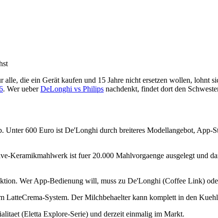
hst
r alle, die ein Gerät kaufen und 15 Jahre nicht ersetzen wollen, lohnt
6
. Wer ueber
DeLonghi vs Philips
nachdenkt, findet dort den Schwester
 Unter 600 Euro ist De'Longhi durch breiteres Modellangebot, App-St
e-Keramikmahlwerk ist fuer 20.000 Mahlvorgaenge ausgelegt und dami
nktion. Wer App-Bedienung will, muss zu De'Longhi (Coffee Link) od
 LatteCrema-System. Der Milchbehaelter kann komplett in den Kuehlsch
itaet (Eletta Explore-Serie) und derzeit einmalig im Markt.