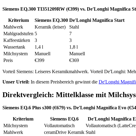
Siemens EQ.300 TI351209RW (€399) vs. De'Longhi Magnifica Sta
Kriterium
Siemens EQ.300
De'Longhi Magnifica Start
Mahlwerk
Keramik (leiser)
Stahl
Mahlgradstufen
5
7
Kaffeestärken
3
3
Wassertank
1,4 l
1,8 l
Milchsystem
Manuell
Manuell
Preis
€399
€369
Vorteil Siemens: Leiseres Keramikmahlwerk. Vorteil De'Longhi: Mehr
Unser Urteil:
In diesem Preisbereich gewinnt die
De'Longhi Magnific
Direktvergleich: Mittelklasse mit Milchsy
Siemens EQ.6 Plus s300 (€679) vs. De'Longhi Magnifica Evo (€54
Kriterium
Siemens EQ.6
De'Longhi Magnifica 
Milchsystem
Vollautomatisch
Vollautomatisch (LatteCr
Mahlwerk
ceramDrive Keramik
Stahl