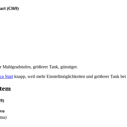
rt (€369)
 Mahlgradstufen, größerer Tank, günstiger.
a Start
knapp, weil mehr Einstellmöglichkeiten und größerer Tank bei 
stem
9)
Evo
ema)