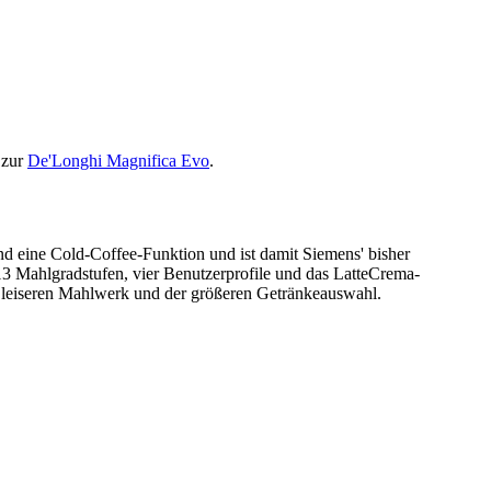
 zur
De'Longhi Magnifica Evo
.
d eine Cold-Coffee-Funktion und ist damit Siemens' bisher
n, 13 Mahlgradstufen, vier Benutzerprofile und das LatteCrema-
m leiseren Mahlwerk und der größeren Getränkeauswahl.