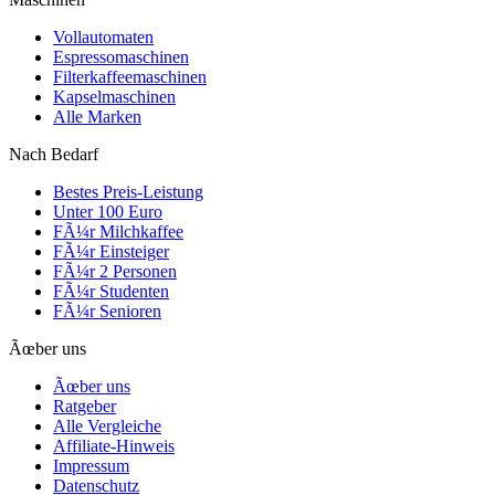
Vollautomaten
Espressomaschinen
Filterkaffeemaschinen
Kapselmaschinen
Alle Marken
Nach Bedarf
Bestes Preis-Leistung
Unter 100 Euro
FÃ¼r Milchkaffee
FÃ¼r Einsteiger
FÃ¼r 2 Personen
FÃ¼r Studenten
FÃ¼r Senioren
Ãœber uns
Ãœber uns
Ratgeber
Alle Vergleiche
Affiliate-Hinweis
Impressum
Datenschutz