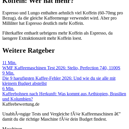
Koffein: Wer hat mehr?
Espresso und Lungo enthalten aehnlich viel Koffein (60-70mg pro
Bezug), da die gleiche Kaffeemenge verwendet wird. Aber pro
Milliliter hat Espresso deutlich mehr Koffein.
Filterkaffee enthaelt uebrigens mehr Koffein als Espresso, da
laengere Extraktionszeit mehr Koffein loest.
Weitere Ratgeber
11
Min.
WMF Kaffeemaschinen Test 2026: Stelio, Perfection 740, 1100S
9
Min.
Die 9 haeufigsten Kaffee-Fehler 2026: Und wie du sie alle mit
kleinem Budget abstellst
6
Min.
Kaffeebohnen nach Herkunft: Was kommt aus Aethiopien, Brasilien
und Kolumbien?
Kaffeebewertung.de
UnabhÃ¤ngige Tests und Vergleiche fÃ¼r Kaffeemaschinen â€”
damit du die richtige Maschine fÃ¼r dein Budget findest.
Maschinen