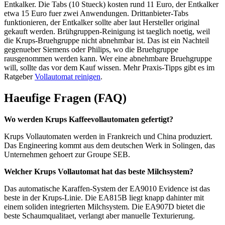
Entkalker. Die Tabs (10 Stueck) kosten rund 11 Euro, der Entkalker
etwa 15 Euro fuer zwei Anwendungen. Drittanbieter-Tabs
funktionieren, der Entkalker sollte aber laut Hersteller original
gekauft werden. Brühgruppen-Reinigung ist taeglich noetig, weil
die Krups-Bruehgruppe nicht abnehmbar ist. Das ist ein Nachteil
gegenueber Siemens oder Philips, wo die Bruehgruppe
rausgenommen werden kann. Wer eine abnehmbare Bruehgruppe
will, sollte das vor dem Kauf wissen. Mehr Praxis-Tipps gibt es im
Ratgeber
Vollautomat reinigen
.
Haeufige Fragen (FAQ)
Wo werden Krups Kaffeevollautomaten gefertigt?
Krups Vollautomaten werden in Frankreich und China produziert.
Das Engineering kommt aus dem deutschen Werk in Solingen, das
Unternehmen gehoert zur Groupe SEB.
Welcher Krups Vollautomat hat das beste Milchsystem?
Das automatische Karaffen-System der EA9010 Evidence ist das
beste in der Krups-Linie. Die EA815B liegt knapp dahinter mit
einem soliden integrierten Milchsystem. Die EA907D bietet die
beste Schaumqualitaet, verlangt aber manuelle Texturierung.