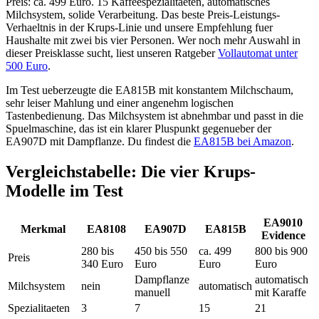
Preis: ca. 499 Euro. 15 Kaffeespezialitaeten, automatisches
Milchsystem, solide Verarbeitung. Das beste Preis-Leistungs-
Verhaeltnis in der Krups-Linie und unsere Empfehlung fuer
Haushalte mit zwei bis vier Personen. Wer noch mehr Auswahl in
dieser Preisklasse sucht, liest unseren Ratgeber
Vollautomat unter
500 Euro
.
Im Test ueberzeugte die EA815B mit konstantem Milchschaum,
sehr leiser Mahlung und einer angenehm logischen
Tastenbedienung. Das Milchsystem ist abnehmbar und passt in die
Spuelmaschine, das ist ein klarer Pluspunkt gegenueber der
EA907D mit Dampflanze. Du findest die
EA815B bei Amazon
.
Vergleichstabelle: Die vier Krups-
Modelle im Test
EA9010
Merkmal
EA8108
EA907D
EA815B
Evidence
280 bis
450 bis 550
ca. 499
800 bis 900
Preis
340 Euro
Euro
Euro
Euro
Dampflanze
automatisch
Milchsystem
nein
automatisch
manuell
mit Karaffe
Spezialitaeten
3
7
15
21