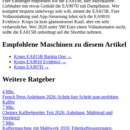
Fuer Einsteiger empfehlen wir die EA8108, fuer Milchkaffee-
Liebhaber mit etwas Geduld die EA907D mit Dampflanze. Wer
komplett bequem unterwegs sein will, nimmt die EA815B. Fuer
Vollausstattung und App-Steuerung lohnt sich die EA9010
Evidence. Krups ist kein glamouroeser Kauf, aber ein sehr
verlaesslicher. Wer 2026 unter 500 Euro einen Vollautomaten sucht,
sollte die EA815B unbedingt auf die Shortlist nehmen.
Empfohlene Maschinen zu diesem Artikel
Krups EA815B Barista One
→
Krups EA9010 Evidence
→
Krups EA907D
→
Weitere Ratgeber
4
Min.
French Press Anleitung 2026: Schritt fuer Schritt zum perfekten
Kaffee
7
Min.
Chemex Kaffeebereiter Test 2026: Anleitung, Mahlgrad und
Vergleich
7
Min.
Kaffeemaschine mit Mahlwerk 2026: Filterkaffeeautomaten,