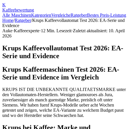
K
Kaffee
bewertung
Alle Maschinen
Kategorien
Vergleiche
Ratgeber
Bestes Preis-Leistung
Home
/
Ratgeber
/
Krups Kaffeevollautomat Test 2026: EA-Serie und
Evidence
Auke
·
Kaffeeexperte
·
12
Min. Lesezeit
·
Zuletzt aktualisiert:
10. April
2026
Krups Kaffeevollautomat Test 2026: EA-
Serie und Evidence
Krups Kaffeemaschinen Test 2026: EA-
Serie und Evidence im Vergleich
KRUPS IST DIE UNBEKANNTE QUALITAETSMARKE unter
den Vollautomaten-Herstellern. Weniger glamouroes als Jura,
zuverlaessiger als manch guenstige Marke, preislich oft unter
Siemens. Wir haben fuenf Krups-Modelle ueber acht Wochen
getestet und zeigen, welche EA-Variante zu welchem Budget passt
und wo der Hersteller seine Schwaechen hat.
Krups bei Kaffee: Marke und