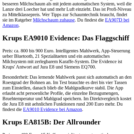
besseren Milchschaum als mit jedem automatischen System, weil die
Lanze drei Loecher hat und mehr Luft einzieht. Das ist Profi-Niveau
zu Mittelklassepreis. Wer Tipps zur Schaumtechnik braucht, findet
sie im Ratgeber
Milchschaum zuhause
. Du findest die
EA907D bei
Amazon
.
Krups EA9010 Evidence: Das Flaggschiff
Preis: ca. 800 bis 900 Euro. Intelligentes Mahlwerk, App-Steuerung
ueber Bluetooth, 21 Spezialitaeten und ein automatisches
Milchsystem mit zerlegbarem Karaffe-System. Die Evidence ist
Krups' Antwort auf Jura E8 und Siemens EQ700.
Besonderheit: Das lernende Mahlwerk passt sich automatisch an den
Roestgrad der Bohnen an. Im Test brauchte es drei bis vier Tassen
zum Einstellen, danach blieb die Mahlgradkurve stabil. Die App
erlaubt acht persoenliche Profile, die einzelne Bezugsmengen,
Bruehtemperatur und Mahlgrad speichern. Im Direktvergleich kostet
die Jura E8 mit aehnlichen Funktionen rund 200 Euro mehr. Du
findest die
EA9010 Evidence bei Amazon
.
Krups EA815B: Der Allrounder