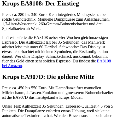
Krups EA8108: Der Einstieg
Preis: ca. 280 bis 340 Euro. Kein integriertes Milchsystem, aber
solide Grundtechnik. Manuelle Dampfduese zum Aufschaeumen,
1,7-Liter-Wassertank, 260-Gramm-Bohnenbehaelter und drei
Spezialitaeten ab Werk.
Im Test lieferte die EA8108 ueber vier Wochen gleichmaessigen
Espresso. Die Aufheizzeit lag bei 35 Sekunden, das Mahlwerk
arbeitet leise mit unter 60 Dezibel. Schwaeche: Das Display ist
etwas ueberfrachtet mit kleinen Symbolen, die Erstkonfiguration
dauert. Wer ohne Display-Schnickschnack auskommt, bekommt
fuer das Geld einen sehr soliden Espresso. Du findest die
EA8108
bei Amazon
.
Krups EA907D: Die goldene Mitte
Preis: ca. 450 bis 550 Euro. Mit Dampflanze fuer manuellen
Milchschaum, 2-Tassen-Funktion und groesserem Bohnenbehaelter
ist die EA907D das meistgekaufte Krups-Modell.
Unser Test: Aufheizzeit 35 Sekunden, Espresso-Qualitaet 4,5 von 5
Punkten. Die Dampflanze erfordert etwas Uebung, weil sie keine
automatische Texturierung hat. Wer den Bogen raus hat, zieht aber