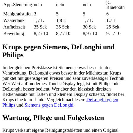
ja,
App-Steuerung
nein
nein
nein
Bluetooth
Mahlgradstufen
3
5
5
6
Wassertank
1,7 L
1,8 L
1,7 L
1,7 L
Aufheizzeit
35 Sek
35 Sek
30 Sek
25 Sek
Bewertung
8,2 / 10
8,7 / 10
8,9 / 10
9,1 / 10
Krups gegen Siemens, DeLonghi und
Philips
In der gleichen Preisklasse ist Siemens etwas besser in der
Verarbeitung, DeLonghi etwas besser in der Milchtextur. Krups
punktet mit guenstigeren Preisen und sehr zuverlaessiger Technik.
Wer Wert auf modernes Touch-Display legt, ist mit Philips oder
DeLonghi besser bedient. Wer aber den klassisch direkten
Bedienansatz mit Tasten und kleinem Display schaetzt, findet bei
Krups eine klare Linie. Vergleich nachlesen:
DeLonghi gegen
Philips
und
Siemens gegen DeLonghi
.
Wartung, Pflege und Folgekosten
Krups verkauft eigene Reinigungstabletten und einen Original-