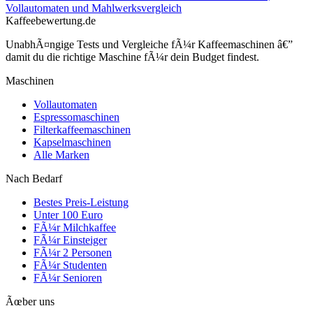
Vollautomaten und Mahlwerksvergleich
Kaffeebewertung.de
UnabhÃ¤ngige Tests und Vergleiche fÃ¼r Kaffeemaschinen â€”
damit du die richtige Maschine fÃ¼r dein Budget findest.
Maschinen
Vollautomaten
Espressomaschinen
Filterkaffeemaschinen
Kapselmaschinen
Alle Marken
Nach Bedarf
Bestes Preis-Leistung
Unter 100 Euro
FÃ¼r Milchkaffee
FÃ¼r Einsteiger
FÃ¼r 2 Personen
FÃ¼r Studenten
FÃ¼r Senioren
Ãœber uns