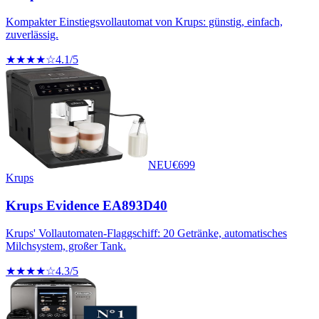
Kompakter Einstiegsvollautomat von Krups: günstig, einfach,
zuverlässig.
★★★★☆
4.1
/5
NEU
€
699
Krups
Krups Evidence EA893D40
Krups' Vollautomaten-Flaggschiff: 20 Getränke, automatisches
Milchsystem, großer Tank.
★★★★☆
4.3
/5