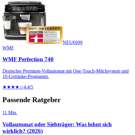
NEU
€
699
WMF
WMF Perfection 740
Deutscher Premium-Vollautomat mit One-Touch-Milchsystem und
10-Getränke-Programm.
★★★★☆
4.4
/5
Passende Ratgeber
11
Min.
Vollautomat oder Siebträger: Was lohnt sich
wirklich? (2026)