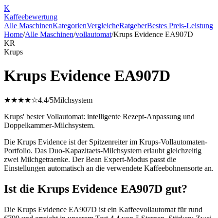
K
Kaffee
bewertung
Alle Maschinen
Kategorien
Vergleiche
Ratgeber
Bestes Preis-Leistung
Home
/
Alle Maschinen
/
vollautomat
/
Krups Evidence EA907D
KR
Krups
Krups Evidence EA907D
★★★★☆
4.4
/5
Milchsystem
Krups' bester Vollautomat: intelligente Rezept-Anpassung und
Doppelkammer-Milchsystem.
Die Krups Evidence ist der Spitzenreiter im Krups-Vollautomaten-
Portfolio. Das Duo-Kapazitaets-Milchsystem erlaubt gleichzeitig
zwei Milchgetraenke. Der Bean Expert-Modus passt die
Einstellungen automatisch an die verwendete Kaffeebohnensorte an.
Ist die Krups Evidence EA907D gut?
Die Krups Evidence EA907D ist ein Kaffeevollautomat für rund