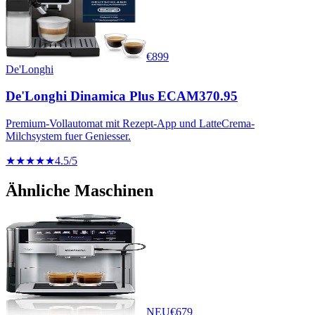
€
899
De'Longhi
De'Longhi Dinamica Plus ECAM370.95
Premium-Vollautomat mit Rezept-App und LatteCrema-
Milchsystem fuer Geniesser.
★★★★★
4.5
/5
Ähnliche Maschinen
NEU
€
679