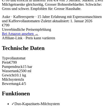
€799 und erreicht in unserem Test 4.4 von 5 Sternen. Stärken: Zwei
Milchgetraenke gleichzeitig, Grosser Bohnenbehlaelter. Schwäche:
Gross und schwer. Empfohlen für: Grosse Haushalte.
Auke
· Kaffeeexperte · 15 Jahre Erfahrung mit Espressomaschinen
und Kaffeevollautomaten
·
Zuletzt aktualisiert:
1. Januar 2026
€
799
Unverbindliche Preisempfehlung
Bei Amazon ansehen →
Affiliate-Link · Preis kann variieren
Technische Daten
Typ
vollautomat
Preis
€799
Pumpendruck
15 bar
Wassertank
2500 ml
Gewicht
10.1 kg
Milchsystem
Ja
Bewertung
4.4/5
Funktionen
✓
Duo-Kapazitaets-Milchsystem