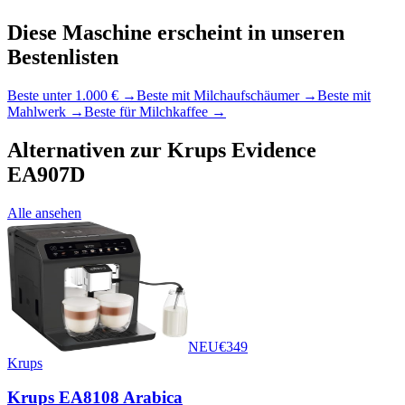
Diese Maschine erscheint in unseren
Bestenlisten
Beste unter 1.000 €
→
Beste mit Milchaufschäumer
→
Beste mit
Mahlwerk
→
Beste für Milchkaffee
→
Alternativen zur
Krups Evidence
EA907D
Alle ansehen
NEU
€
349
Krups
Krups EA8108 Arabica