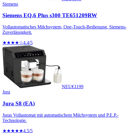
Siemens
Siemens EQ.6 Plus s300 TE651209RW
Vollautomatisches Milchsystem, One-Touch-Bedienung, Siemens-
Zuverlässigkeit.
★★★★☆
4.4
/5
NEU
€
1199
Jura
Jura S8 (EA)
Juras Vollautomat mit automatischem Milchsystem und P.E.P.-
Technologie.
★★★★★
4.5
/5