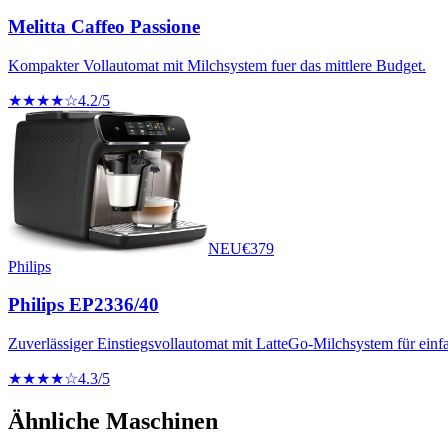
Melitta Caffeo Passione
Kompakter Vollautomat mit Milchsystem fuer das mittlere Budget.
★★★★☆
4.2
/5
NEU
€
379
Philips
Philips EP2336/40
Zuverlässiger Einstiegsvollautomat mit LatteGo-Milchsystem für einf
★★★★☆
4.3
/5
Ähnliche Maschinen