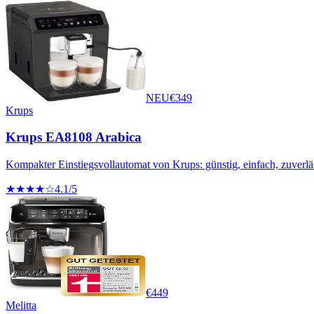
NEU
€
349
Krups
Krups EA8108 Arabica
Kompakter Einstiegsvollautomat von Krups: günstig, einfach, zuverlä
★★★★☆
4.1
/5
€
449
Melitta