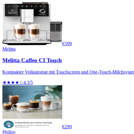
€
599
Melitta
Melitta Caffeo CI Touch
Kompakter Vollautomat mit Touchscreen und One-Touch-Milchsyste
★★★★☆
4.3
/5
€
299
Philips