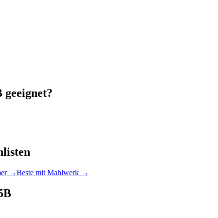
B
geeignet?
listen
mer
→
Beste mit Mahlwerk
→
5B