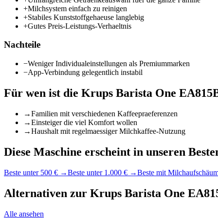
+
Milchsystem einfach zu reinigen
+
Stabiles Kunststoffgehaeuse langlebig
+
Gutes Preis-Leistungs-Verhaeltnis
Nachteile
−
Weniger Individualeinstellungen als Premiummarken
−
App-Verbindung gelegentlich instabil
Für wen ist die
Krups Barista One EA815
→
Familien mit verschiedenen Kaffeepraeferenzen
→
Einsteiger die viel Komfort wollen
→
Haushalt mit regelmaessiger Milchkaffee-Nutzung
Diese Maschine erscheint in unseren Besten
Beste unter 500 €
→
Beste unter 1.000 €
→
Beste mit Milchaufschäu
Alternativen zur
Krups Barista One EA81
Alle ansehen