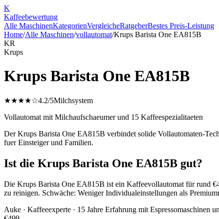
K
Kaffee
bewertung
Alle Maschinen
Kategorien
Vergleiche
Ratgeber
Bestes Preis-Leistung
Home
/
Alle Maschinen
/
vollautomat
/
Krups Barista One EA815B
KR
Krups
Krups Barista One EA815B
★★★★☆
4.2
/5
Milchsystem
Vollautomat mit Milchaufschaeumer und 15 Kaffeespezialitaeten
Der Krups Barista One EA815B verbindet solide Vollautomaten-Techni
fuer Einsteiger und Familien.
Ist die Krups Barista One EA815B gut?
Die Krups Barista One EA815B ist ein Kaffeevollautomat für rund €4
zu reinigen. Schwäche: Weniger Individualeinstellungen als Premium
Auke
· Kaffeeexperte · 15 Jahre Erfahrung mit Espressomaschinen u
€
499