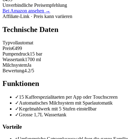
Unverbindliche Preisempfehlung
Bei Amazon ansehen →
Affiliate-Link · Preis kann variieren
Technische Daten
Typ
vollautomat
Preis
€499
Pumpendruck
15 bar
Wassertank
1700 ml
Milchsystem
Ja
Bewertung
4.2/5
Funktionen
✓
15 Kaffeespezialitaeten per App oder Touchscreen
✓
Automatisches Milchsystem mit Spaelautomatik
✓
Kegelmahlwerk mit 5 Stufen einstellbar
✓
Grosse 1,7L Wassertank
Vorteile
+
Umfangreiche Getraenkeauswahl fuer die ganze Familie