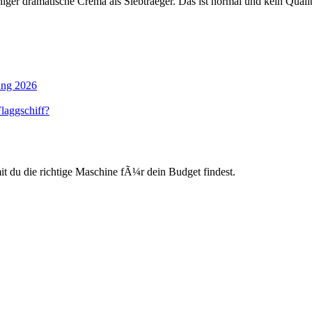
niger dramatische Crema als Siebtraeger. Das ist normal und kein Qua
tung 2026
laggschiff?
du die richtige Maschine fÃ¼r dein Budget findest.