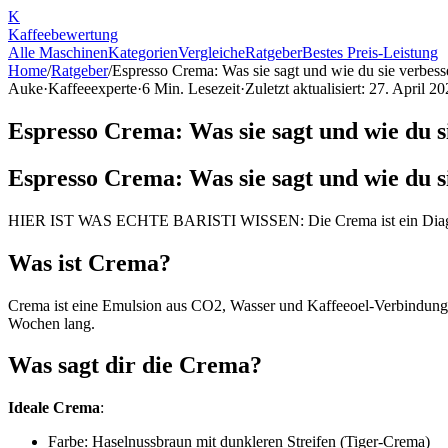
K
Kaffee
bewertung
Alle Maschinen
Kategorien
Vergleiche
Ratgeber
Bestes Preis-Leistung
Home
/
Ratgeber
/
Espresso Crema: Was sie sagt und wie du sie verbess
Auke
·
Kaffeeexperte
·
6
Min. Lesezeit
·
Zuletzt aktualisiert:
27. April 20
Espresso Crema: Was sie sagt und wie du s
Espresso Crema: Was sie sagt und wie du s
HIER IST WAS ECHTE BARISTI WISSEN: Die Crema ist ein Diagnose-We
Was ist Crema?
Crema ist eine Emulsion aus CO2, Wasser und Kaffeeoel-Verbindungen
Wochen lang.
Was sagt dir die Crema?
Ideale Crema
:
Farbe: Haselnussbraun mit dunkleren Streifen (Tiger-Crema)