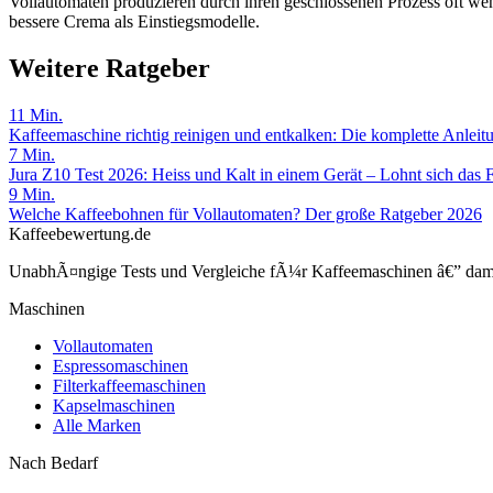
Vollautomaten produzieren durch ihren geschlossenen Prozess oft we
bessere Crema als Einstiegsmodelle.
Weitere Ratgeber
11
Min.
Kaffeemaschine richtig reinigen und entkalken: Die komplette Anlei
7
Min.
Jura Z10 Test 2026: Heiss und Kalt in einem Gerät – Lohnt sich das F
9
Min.
Welche Kaffeebohnen für Vollautomaten? Der große Ratgeber 2026
Kaffeebewertung.de
UnabhÃ¤ngige Tests und Vergleiche fÃ¼r Kaffeemaschinen â€” damit 
Maschinen
Vollautomaten
Espressomaschinen
Filterkaffeemaschinen
Kapselmaschinen
Alle Marken
Nach Bedarf