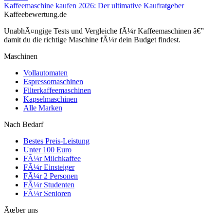
Kaffeemaschine kaufen 2026: Der ultimative Kaufratgeber
Kaffeebewertung.de
UnabhÃ¤ngige Tests und Vergleiche fÃ¼r Kaffeemaschinen â€”
damit du die richtige Maschine fÃ¼r dein Budget findest.
Maschinen
Vollautomaten
Espressomaschinen
Filterkaffeemaschinen
Kapselmaschinen
Alle Marken
Nach Bedarf
Bestes Preis-Leistung
Unter 100 Euro
FÃ¼r Milchkaffee
FÃ¼r Einsteiger
FÃ¼r 2 Personen
FÃ¼r Studenten
FÃ¼r Senioren
Ãœber uns