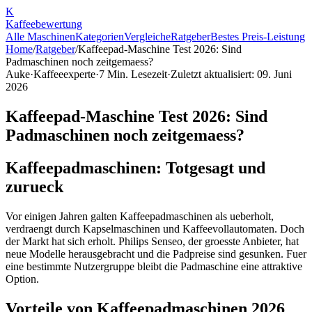
K
Kaffee
bewertung
Alle Maschinen
Kategorien
Vergleiche
Ratgeber
Bestes Preis-Leistung
Home
/
Ratgeber
/
Kaffeepad-Maschine Test 2026: Sind
Padmaschinen noch zeitgemaess?
Auke
·
Kaffeeexperte
·
7
Min. Lesezeit
·
Zuletzt aktualisiert:
09. Juni
2026
Kaffeepad-Maschine Test 2026: Sind
Padmaschinen noch zeitgemaess?
Kaffeepadmaschinen: Totgesagt und
zurueck
Vor einigen Jahren galten Kaffeepadmaschinen als ueberholt,
verdraengt durch Kapselmaschinen und Kaffeevollautomaten. Doch
der Markt hat sich erholt. Philips Senseo, der groesste Anbieter, hat
neue Modelle herausgebracht und die Padpreise sind gesunken. Fuer
eine bestimmte Nutzergruppe bleibt die Padmaschine eine attraktive
Option.
Vorteile von Kaffeepadmaschinen 2026