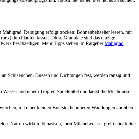
einigungstablettenprogramm. Hausmittel haben hier nichts zu suchen,
 Mahlgrad. Reinigung erfolgt trocken: Bohnenbehaelter leeren, mit
rnex) durchlaufen lassen. Diese Granulate sind das einzige
ahlwerk beschaedigen. Mehr Tipps stehen im Ratgeber
Mahlgrad
ch an Schlaeuchen, Duesen und Dichtungen fest, werden ranzig und
em Wasser und einem Tropfen Spuelmittel und laesst die Milchduese
weichen, mit einer kleinen Buerste die inneren Wandungen abreiben
n. Natron wirkt mild basisch, loest Milcheiweisse, greift aber keine