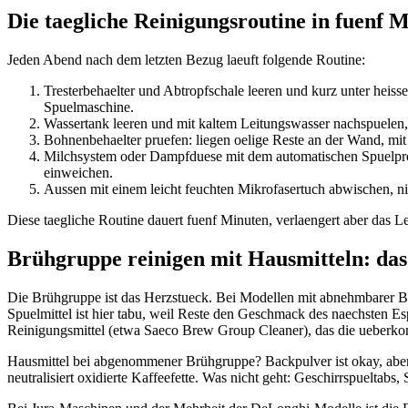
Die taegliche Reinigungsroutine in fuenf 
Jeden Abend nach dem letzten Bezug laeuft folgende Routine:
Tresterbehaelter und Abtropfschale leeren und kurz unter heis
Spuelmaschine.
Wassertank leeren und mit kaltem Leitungswasser nachspuelen, o
Bohnenbehaelter pruefen: liegen oelige Reste an der Wand, mi
Milchsystem oder Dampfduese mit dem automatischen Spuelpro
einweichen.
Aussen mit einem leicht feuchten Mikrofasertuch abwischen,
Diese taegliche Routine dauert fuenf Minuten, verlaengert aber das Le
Brühgruppe reinigen mit Hausmitteln: das 
Die Brühgruppe ist das Herzstueck. Bei Modellen mit abnehmbarer Br
Spuelmittel ist hier tabu, weil Reste den Geschmack des naechsten E
Reinigungsmittel (etwa Saeco Brew Group Cleaner), das die ueberkom
Hausmittel bei abgenommener Brühgruppe? Backpulver ist okay, aber 
neutralisiert oxidierte Kaffeefette. Was nicht geht: Geschirrspueltabs