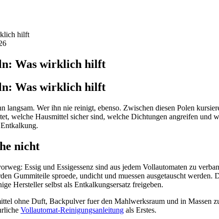
lich hilft
26
n: Was wirklich hilft
n: Was wirklich hilft
 Wer ihn nie reinigt, ebenso. Zwischen diesen Polen kursieren D
stet, welche Hausmittel sicher sind, welche Dichtungen angreifen und wo
 Entkalkung.
he nicht
t vorweg: Essig und Essigessenz sind aus jedem Vollautomaten zu verb
en Gummiteile sproede, undicht und muessen ausgetauscht werden. Das 
ige Hersteller selbst als Entkalkungsersatz freigeben.
elmittel ohne Duft, Backpulver fuer den Mahlwerksraum und in Massen zu
hrliche
Vollautomat-Reinigungsanleitung
als Erstes.