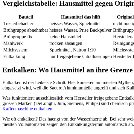
Vergleichstabelle: Hausmittel gegen Origi
Bauteil
Hausmittel das hilft
Origina
Tresterbehaelter
heisses Wasser, Spuelmittel
nicht noeti
Brühgruppe abnehmbar
heisses Wasser, Prise Backpulver
Brühgrupp
Brühgruppe fix
keine Hausmittel
Hersteller
Mahlwerk
trocken absaugen
Reinigungs
Milchsystem
Spuelmittel, Natron 1:10
Milchsyste
Entkalkung
nur freigegebene Citratloesungen
Hersteller-
Entkalken: Wo Hausmittel an ihre Grenze 
Entkalken ist der heikelste Schritt. Hier kursieren am meisten Mythen,
eingesetzt wird, weil die Saeure Aluminiumteile angreift und sich Kalk
Was funktioniert: ausschliesslich vom Hersteller freigegebene Entkalk
grossen Marken (DeLonghi, Jura, Siemens, Philips) sind chemisch prak
Kaffeemaschine entkalken
.
Wie oft entkalken? Das haengt von der Wasserhaerte ab. Bei sehr wei
meisten Vollautomaten zeigen den Entkalkungstermin automatisch an.