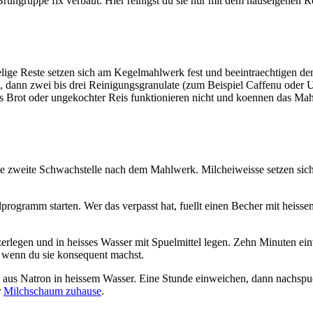
ühgruppe fix verbaut. Hier reinigst du sie nur mit dem hauseigenen R
lige Reste setzen sich am Kegelmahlwerk fest und beeintraechtigen den
, dann zwei bis drei Reinigungsgranulate (zum Beispiel Caffenu oder U
es Brot oder ungekochter Reis funktionieren nicht und koennen das M
t die zweite Schwachstelle nach dem Mahlwerk. Milcheiweisse setzen si
programm starten. Wer das verpasst hat, fuellt einen Becher mit heiss
rlegen und in heisses Wasser mit Spuelmittel legen. Zehn Minuten ein
, wenn du sie konsequent machst.
aus Natron in heissem Wasser. Eine Stunde einweichen, dann nachspuele
r
Milchschaum zuhause
.