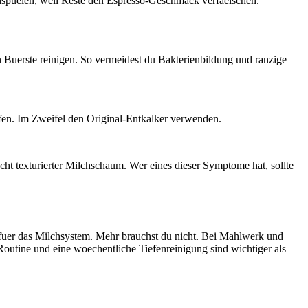
hspuelen, weil Reste den Espresso-Geschmack verfaelschen.
Buerste reinigen. So vermeidest du Bakterienbildung und ranzige
opfen. Im Zweifel den Original-Entkalker verwenden.
t texturierter Milchschaum. Wer eines dieser Symptome hat, sollte
 fuer das Milchsystem. Mehr brauchst du nicht. Bei Mahlwerk und
Routine und eine woechentliche Tiefenreinigung sind wichtiger als