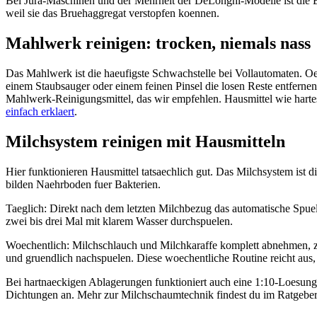
Bei Jura-Maschinen und der Mehrheit der DeLonghi-Modelle ist die Br
weil sie das Bruehaggregat verstopfen koennen.
Mahlwerk reinigen: trocken, niemals nass
Das Mahlwerk ist die haeufigste Schwachstelle bei Vollautomaten. Oe
einem Staubsauger oder einem feinen Pinsel die losen Reste entfernen
Mahlwerk-Reinigungsmittel, das wir empfehlen. Hausmittel wie hart
einfach erklaert
.
Milchsystem reinigen mit Hausmitteln
Hier funktionieren Hausmittel tatsaechlich gut. Das Milchsystem is
bilden Naehrboden fuer Bakterien.
Taeglich: Direkt nach dem letzten Milchbezug das automatische Spuel
zwei bis drei Mal mit klarem Wasser durchspuelen.
Woechentlich: Milchschlauch und Milchkaraffe komplett abnehmen, ze
und gruendlich nachspuelen. Diese woechentliche Routine reicht aus
Bei hartnaeckigen Ablagerungen funktioniert auch eine 1:10-Loesung 
Dichtungen an. Mehr zur Milchschaumtechnik findest du im Ratgebe