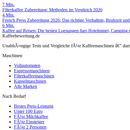
7
Min.
Filterkaffee Zubereitung: Methoden im Vergleich 2026
4
Min.
French Press Zubereitung 2026: Das richtige Verhaltnis, Bruhzeit un
6
Min.
Kaffee auf Reisen: Die besten Loesungen fuer Hotelmmer, Camping
Kaffeebewertung.de
UnabhÃ¤ngige Tests und Vergleiche fÃ¼r Kaffeemaschinen â€” damit 
Maschinen
Vollautomaten
Espressomaschinen
Filterkaffeemaschinen
Kapselmaschinen
Alle Marken
Nach Bedarf
Bestes Preis-Leistung
Unter 100 Euro
FÃ¼r Milchkaffee
FÃ¼r Einsteiger
FÃ¼r 2 Personen