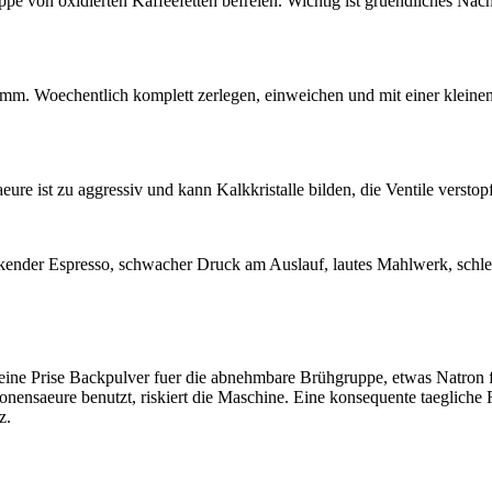
 von oxidierten Kaffeefetten befreien. Wichtig ist gruendliches Nac
m. Woechentlich komplett zerlegen, einweichen und mit einer kleinen 
eure ist zu aggressiv und kann Kalkkristalle bilden, die Ventile verst
nder Espresso, schwacher Druck am Auslauf, lautes Mahlwerk, schlech
, eine Prise Backpulver fuer die abnehmbare Brühgruppe, etwas Natron
onensaeure benutzt, riskiert die Maschine. Eine konsequente taegliche 
z.