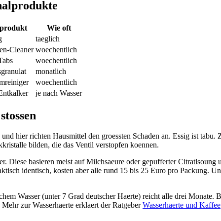
nalprodukte
lprodukt
Wie oft
g
taeglich
en-Cleaner
woechentlich
-Tabs
woechentlich
granulat
monatlich
mreiniger
woechentlich
Entkalker
je nach Wasser
stossen
 und hier richten Hausmittel den groessten Schaden an. Essig ist tabu. 
kristalle bilden, die das Ventil verstopfen koennen.
er. Diese basieren meist auf Milchsaeure oder gepufferter Citratlsoung
tisch identisch, kosten aber alle rund 15 bis 25 Euro pro Packung. Uns
chem Wasser (unter 7 Grad deutscher Haerte) reicht alle drei Monate. 
 Mehr zur Wasserhaerte erklaert der Ratgeber
Wasserhaerte und Kaffee