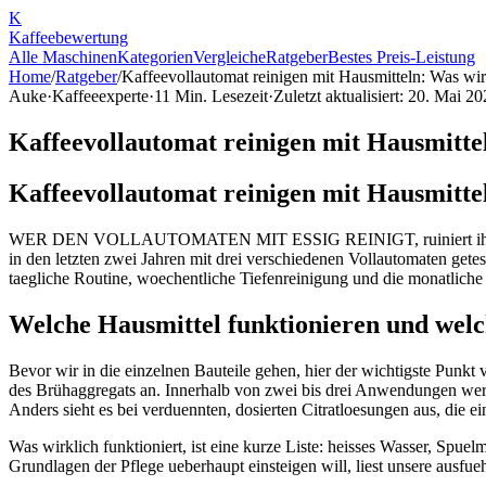
K
Kaffee
bewertung
Alle Maschinen
Kategorien
Vergleiche
Ratgeber
Bestes Preis-Leistung
Home
/
Ratgeber
/
Kaffeevollautomat reinigen mit Hausmitteln: Was wirk
Auke
·
Kaffeeexperte
·
11
Min. Lesezeit
·
Zuletzt aktualisiert:
20. Mai 20
Kaffeevollautomat reinigen mit Hausmittel
Kaffeevollautomat reinigen mit Hausmittel
WER DEN VOLLAUTOMATEN MIT ESSIG REINIGT, ruiniert ihn langsam.
in den letzten zwei Jahren mit drei verschiedenen Vollautomaten gete
taegliche Routine, woechentliche Tiefenreinigung und die monatliche
Welche Hausmittel funktionieren und welc
Bevor wir in die einzelnen Bauteile gehen, hier der wichtigste Punk
des Brühaggregats an. Innerhalb von zwei bis drei Anwendungen werd
Anders sieht es bei verduennten, dosierten Citratloesungen aus, die ein
Was wirklich funktioniert, ist eine kurze Liste: heisses Wasser, Spu
Grundlagen der Pflege ueberhaupt einsteigen will, liest unsere ausfue