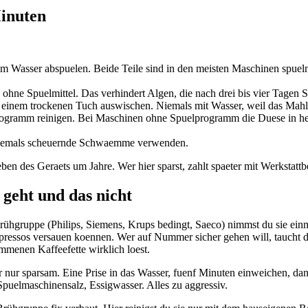
Minuten
sem Wasser abspuelen. Beide Teile sind in den meisten Maschinen spue
hne Spuelmittel. Das verhindert Algen, die nach drei bis vier Tagen S
t einem trockenen Tuch auswischen. Niemals mit Wasser, weil das Mahl
gramm reinigen. Bei Maschinen ohne Spuelprogramm die Duese in hei
 niemals scheuernde Schwaemme verwenden.
ben des Geraets um Jahre. Wer hier sparst, zahlt spaeter mit Werkstatt
geht und das nicht
ühgruppe (Philips, Siemens, Krups bedingt, Saeco) nimmst du sie einm
spressos versauen koennen. Wer auf Nummer sicher gehen will, taucht 
menen Kaffeefette wirklich loest.
nur sparsam. Eine Prise in das Wasser, fuenf Minuten einweichen, dan
, Spuelmaschinensalz, Essigwasser. Alles zu aggressiv.