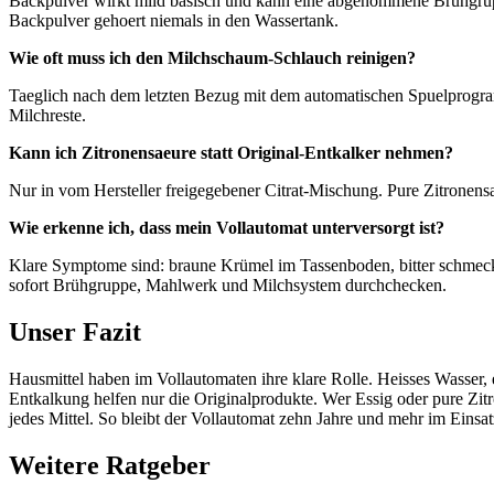
Backpulver wirkt mild basisch und kann eine abgenommene Brühgruppe
Backpulver gehoert niemals in den Wassertank.
Wie oft muss ich den Milchschaum-Schlauch reinigen?
Taeglich nach dem letzten Bezug mit dem automatischen Spuelprogram
Milchreste.
Kann ich Zitronensaeure statt Original-Entkalker nehmen?
Nur in vom Hersteller freigegebener Citrat-Mischung. Pure Zitronensa
Wie erkenne ich, dass mein Vollautomat unterversorgt ist?
Klare Symptome sind: braune Krümel im Tassenboden, bitter schmecke
sofort Brühgruppe, Mahlwerk und Milchsystem durchchecken.
Unser Fazit
Hausmittel haben im Vollautomaten ihre klare Rolle. Heisses Wasser
Entkalkung helfen nur die Originalprodukte. Wer Essig oder pure Zitr
jedes Mittel. So bleibt der Vollautomat zehn Jahre und mehr im Einsat
Weitere Ratgeber