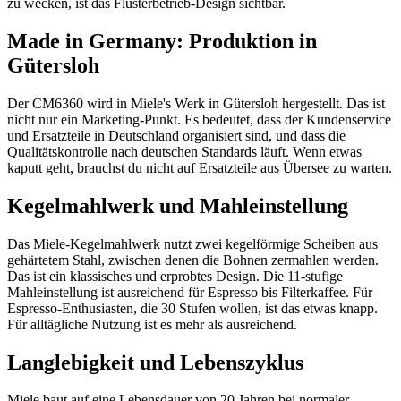
zu wecken, ist das Flüsterbetrieb-Design sichtbar.
Made in Germany: Produktion in
Gütersloh
Der CM6360 wird in Miele's Werk in Gütersloh hergestellt. Das ist
nicht nur ein Marketing-Punkt. Es bedeutet, dass der Kundenservice
und Ersatzteile in Deutschland organisiert sind, und dass die
Qualitätskontrolle nach deutschen Standards läuft. Wenn etwas
kaputt geht, brauchst du nicht auf Ersatzteile aus Übersee zu warten.
Kegelmahlwerk und Mahleinstellung
Das Miele-Kegelmahlwerk nutzt zwei kegelförmige Scheiben aus
gehärtetem Stahl, zwischen denen die Bohnen zermahlen werden.
Das ist ein klassisches und erprobtes Design. Die 11-stufige
Mahleinstellung ist ausreichend für Espresso bis Filterkaffee. Für
Espresso-Enthusiasten, die 30 Stufen wollen, ist das etwas knapp.
Für alltägliche Nutzung ist es mehr als ausreichend.
Langlebigkeit und Lebenszyklus
Miele baut auf eine Lebensdauer von 20 Jahren bei normaler