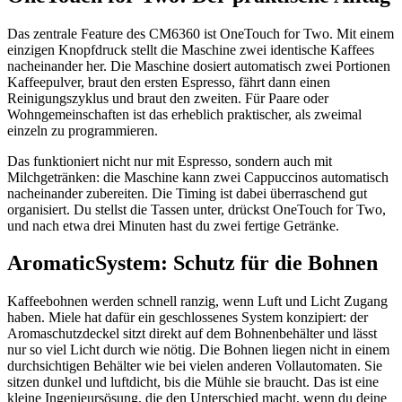
Das zentrale Feature des CM6360 ist OneTouch for Two. Mit einem
einzigen Knopfdruck stellt die Maschine zwei identische Kaffees
nacheinander her. Die Maschine dosiert automatisch zwei Portionen
Kaffeepulver, braut den ersten Espresso, fährt dann einen
Reinigungszyklus und braut den zweiten. Für Paare oder
Wohngemeinschaften ist das erheblich praktischer, als zweimal
einzeln zu programmieren.
Das funktioniert nicht nur mit Espresso, sondern auch mit
Milchgetränken: die Maschine kann zwei Cappuccinos automatisch
nacheinander zubereiten. Die Timing ist dabei überraschend gut
organisiert. Du stellst die Tassen unter, drückst OneTouch for Two,
und nach etwa drei Minuten hast du zwei fertige Getränke.
AromaticSystem: Schutz für die Bohnen
Kaffeebohnen werden schnell ranzig, wenn Luft und Licht Zugang
haben. Miele hat dafür ein geschlossenes System konzipiert: der
Aromaschutzdeckel sitzt direkt auf dem Bohnenbehälter und lässt
nur so viel Licht durch wie nötig. Die Bohnen liegen nicht in einem
durchsichtigen Behälter wie bei vielen anderen Vollautomaten. Sie
sitzen dunkel und luftdicht, bis die Mühle sie braucht. Das ist eine
kleine Ingenieursösung, die den Unterschied macht, wenn du deine