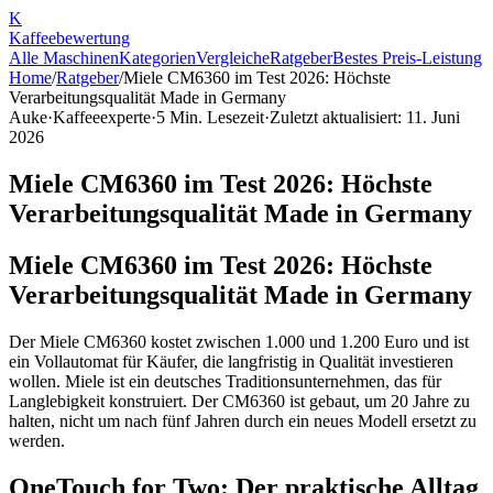
K
Kaffee
bewertung
Alle Maschinen
Kategorien
Vergleiche
Ratgeber
Bestes Preis-Leistung
Home
/
Ratgeber
/
Miele CM6360 im Test 2026: Höchste
Verarbeitungsqualität Made in Germany
Auke
·
Kaffeeexperte
·
5
Min. Lesezeit
·
Zuletzt aktualisiert:
11. Juni
2026
Miele CM6360 im Test 2026: Höchste
Verarbeitungsqualität Made in Germany
Miele CM6360 im Test 2026: Höchste
Verarbeitungsqualität Made in Germany
Der Miele CM6360 kostet zwischen 1.000 und 1.200 Euro und ist
ein Vollautomat für Käufer, die langfristig in Qualität investieren
wollen. Miele ist ein deutsches Traditionsunternehmen, das für
Langlebigkeit konstruiert. Der CM6360 ist gebaut, um 20 Jahre zu
halten, nicht um nach fünf Jahren durch ein neues Modell ersetzt zu
werden.
OneTouch for Two: Der praktische Alltag