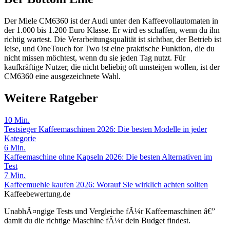
Der Miele CM6360 ist der Audi unter den Kaffeevollautomaten in
der 1.000 bis 1.200 Euro Klasse. Er wird es schaffen, wenn du ihn
richtig wartest. Die Verarbeitungsqualität ist sichtbar, der Betrieb ist
leise, und OneTouch for Two ist eine praktische Funktion, die du
nicht missen möchtest, wenn du sie jeden Tag nutzt. Für
kaufkräftige Nutzer, die nicht beliebig oft umsteigen wollen, ist der
CM6360 eine ausgezeichnete Wahl.
Weitere Ratgeber
10
Min.
Testsieger Kaffeemaschinen 2026: Die besten Modelle in jeder
Kategorie
6
Min.
Kaffeemaschine ohne Kapseln 2026: Die besten Alternativen im
Test
7
Min.
Kaffeemuehle kaufen 2026: Worauf Sie wirklich achten sollten
Kaffeebewertung.de
UnabhÃ¤ngige Tests und Vergleiche fÃ¼r Kaffeemaschinen â€”
damit du die richtige Maschine fÃ¼r dein Budget findest.