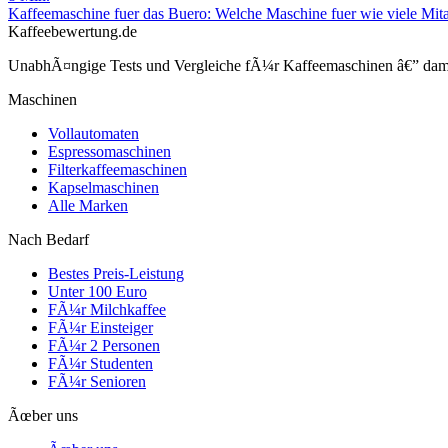
Kaffeemaschine fuer das Buero: Welche Maschine fuer wie viele Mita
Kaffeebewertung.de
UnabhÃ¤ngige Tests und Vergleiche fÃ¼r Kaffeemaschinen â€” damit 
Maschinen
Vollautomaten
Espressomaschinen
Filterkaffeemaschinen
Kapselmaschinen
Alle Marken
Nach Bedarf
Bestes Preis-Leistung
Unter 100 Euro
FÃ¼r Milchkaffee
FÃ¼r Einsteiger
FÃ¼r 2 Personen
FÃ¼r Studenten
FÃ¼r Senioren
Ãœber uns