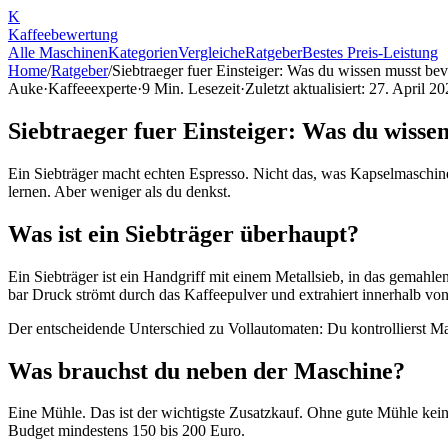
K
Kaffee
bewertung
Alle Maschinen
Kategorien
Vergleiche
Ratgeber
Bestes Preis-Leistung
Home
/
Ratgeber
/
Siebtraeger fuer Einsteiger: Was du wissen musst bev
Auke
·
Kaffeeexperte
·
9
Min. Lesezeit
·
Zuletzt aktualisiert:
27. April 20
Siebtraeger fuer Einsteiger: Was du wisse
Ein Siebträger macht echten Espresso. Nicht das, was Kapselmaschine
lernen. Aber weniger als du denkst.
Was ist ein Siebträger überhaupt?
Ein Siebträger ist ein Handgriff mit einem Metallsieb, in das gemahl
bar Druck strömt durch das Kaffeepulver und extrahiert innerhalb vo
Der entscheidende Unterschied zu Vollautomaten: Du kontrollierst Ma
Was brauchst du neben der Maschine?
Eine Mühle. Das ist der wichtigste Zusatzkauf. Ohne gute Mühle kein
Budget mindestens 150 bis 200 Euro.