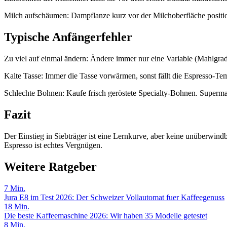
Milch aufschäumen: Dampflanze kurz vor der Milchoberfläche positioni
Typische Anfängerfehler
Zu viel auf einmal ändern: Ändere immer nur eine Variable (Mahlgrad
Kalte Tasse: Immer die Tasse vorwärmen, sonst fällt die Espresso-Tem
Schlechte Bohnen: Kaufe frisch geröstete Specialty-Bohnen. Supermarkt
Fazit
Der Einstieg in Siebträger ist eine Lernkurve, aber keine unüberwind
Espresso ist echtes Vergnügen.
Weitere Ratgeber
7
Min.
Jura E8 im Test 2026: Der Schweizer Vollautomat fuer Kaffeegenuss
18
Min.
Die beste Kaffeemaschine 2026: Wir haben 35 Modelle getestet
8
Min.