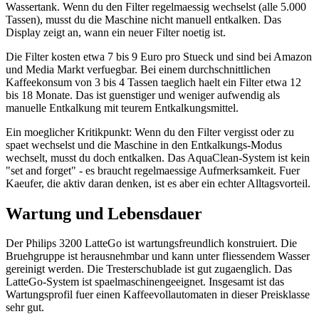
Wassertank. Wenn du den Filter regelmaessig wechselst (alle 5.000
Tassen), musst du die Maschine nicht manuell entkalken. Das
Display zeigt an, wann ein neuer Filter noetig ist.
Die Filter kosten etwa 7 bis 9 Euro pro Stueck und sind bei Amazon
und Media Markt verfuegbar. Bei einem durchschnittlichen
Kaffeekonsum von 3 bis 4 Tassen taeglich haelt ein Filter etwa 12
bis 18 Monate. Das ist guenstiger und weniger aufwendig als
manuelle Entkalkung mit teurem Entkalkungsmittel.
Ein moeglicher Kritikpunkt: Wenn du den Filter vergisst oder zu
spaet wechselst und die Maschine in den Entkalkungs-Modus
wechselt, musst du doch entkalken. Das AquaClean-System ist kein
"set and forget" - es braucht regelmaessige Aufmerksamkeit. Fuer
Kaeufer, die aktiv daran denken, ist es aber ein echter Alltagsvorteil.
Wartung und Lebensdauer
Der Philips 3200 LatteGo ist wartungsfreundlich konstruiert. Die
Bruehgruppe ist herausnehmbar und kann unter fliessendem Wasser
gereinigt werden. Die Tresterschublade ist gut zugaenglich. Das
LatteGo-System ist spaelmaschinengeeignet. Insgesamt ist das
Wartungsprofil fuer einen Kaffeevollautomaten in dieser Preisklasse
sehr gut.