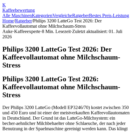
K
Kaffee
bewertung
Alle Maschinen
Kategorien
Vergleiche
Ratgeber
Bestes Preis-Leistung
Home
/
Ratgeber
/
Philips 3200 LatteGo Test 2026: Der
Kaffeevollautomat ohne Milchschaum-Stress
Auke
·
Kaffeeexperte
·
8
Min. Lesezeit
·
Zuletzt aktualisiert:
01. Juli
2026
Philips 3200 LatteGo Test 2026: Der
Kaffeevollautomat ohne Milchschaum-
Stress
Philips 3200 LatteGo Test 2026:
Kaffeevollautomat ohne Milchschaum-
Stress
Der Philips 3200 LatteGo (Modell EP3246/70) kostet zwischen 350
und 450 Euro und ist einer der meistverkauften Kaffeevollautomaten
in Deutschland. Der Grund ist das LatteGo-Milchsystem: ein
becher-aehnlicher Milchbehaelter ohne Schlaeuche, der nach jeder
Benutzung in der Spaelmaschine gereinigt werden kann. Das klingt