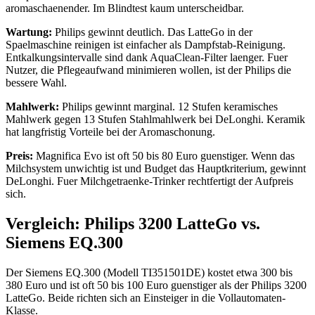
aromaschaenender. Im Blindtest kaum unterscheidbar.
Wartung:
Philips gewinnt deutlich. Das LatteGo in der
Spaelmaschine reinigen ist einfacher als Dampfstab-Reinigung.
Entkalkungsintervalle sind dank AquaClean-Filter laenger. Fuer
Nutzer, die Pflegeaufwand minimieren wollen, ist der Philips die
bessere Wahl.
Mahlwerk:
Philips gewinnt marginal. 12 Stufen keramisches
Mahlwerk gegen 13 Stufen Stahlmahlwerk bei DeLonghi. Keramik
hat langfristig Vorteile bei der Aromaschonung.
Preis:
Magnifica Evo ist oft 50 bis 80 Euro guenstiger. Wenn das
Milchsystem unwichtig ist und Budget das Hauptkriterium, gewinnt
DeLonghi. Fuer Milchgetraenke-Trinker rechtfertigt der Aufpreis
sich.
Vergleich: Philips 3200 LatteGo vs.
Siemens EQ.300
Der Siemens EQ.300 (Modell TI351501DE) kostet etwa 300 bis
380 Euro und ist oft 50 bis 100 Euro guenstiger als der Philips 3200
LatteGo. Beide richten sich an Einsteiger in die Vollautomaten-
Klasse.