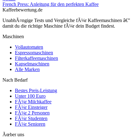
French Press: Anleitung für den perfekten Kaffee
Kaffeebewertung.de
UnabhÃ¤ngige Tests und Vergleiche fÃ¼r Kaffeemaschinen â€”
damit du die richtige Maschine fÃ¼r dein Budget findest.
Maschinen
Vollautomaten
Espressomaschinen
Filterkaffeemaschinen
Kapselmaschinen
Alle Marken
Nach Bedarf
Bestes Preis-Leistung
Unter 100 Euro
FÃ¼r Milchkaffee
FÃ¼r Einsteiger
FÃ¼r 2 Personen
FÃ¼r Studenten
FÃ¼r Senioren
Ãœber uns