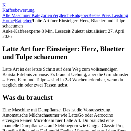
K
Kaffee
bewertung
Alle Maschinen
Kategorien
Vergleiche
Ratgeber
Bestes Preis-Leistung
Home
/
Ratgeber
/
Latte Art fuer Einsteiger: Herz, Blaetter und Tulpe
schaeumen
Auke
·
Kaffeeexperte
·
8
Min. Lesezeit
·
Zuletzt aktualisiert:
27. April
2026
Latte Art fuer Einsteiger: Herz, Blaetter
und Tulpe schaeumen
Latte Art ist der letzte Schritt auf dem Weg zum vollstaendigen
Barista-Erlebnis zuhause. Es braucht Uebung, aber die Grundmuster
-- Herz, Farn und Tulpe -- sind in 2-3 Wochen erlernbar, wenn du
taeglich ein oder zwei Tassen uebst.
Was du brauchst
Eine Maschine mit Dampflanze. Das ist die Voraussetzung.
Automatische Milchschaeumer wie LatteGo oder Aeroccino
erzeugen keinen Microfoam fuer Latte Art. Du brauchst eine
manuelle Dampflanze -- auf Siebtraegern wie Gaggia Classic Pro,
Rancilio Silvia oder DeLonghi Dedica Maestro, oder auf dem Sage