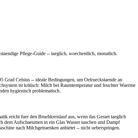
lstaendige Pflege-Guide -- taeglich, woechentlich, monatlich.
0-95 Grad Celsius -- ideale Bedingungen, um Oelrueckstaende an
hsystem ist kritisch: Milch bei Raumtemperatur und feuchter Waerme
unden hygienisch problematisch.
k reicht fuer den Bruehkreislauf aus, wenn das Geraet taeglich
 nach dem Aufschaeumen in ein Glas Wasser tauchen und Dampf
aschine nach Milchgetraenken anbietet -- nicht ueberspringen.