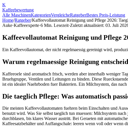
K
Kaffee
bewertung
Alle Maschinen
Kategorien
Vergleiche
Ratgeber
Bestes Preis-Leistung
Home
/
Ratgeber
/
Kaffeevollautomat Reinigung und Pflege 2026: Taegl
Auke
·
Kaffeeexperte
·
6
Min. Lesezeit
·
Zuletzt aktualisiert:
03. Juli 202
Kaffeevollautomat Reinigung und Pflege 2
Ein Kaffeevollautomat, der nicht regelmaessig gereinigt wird, produzi
Warum regelmaessige Reinigung entscheid
Kaffeeoele sind aromatisch frisch, werden aber innerhalb weniger Ta
Bruehgruppe, Ventilen und Leitungen zu binden. Diese Rueckstaende
ist ein idealer Naehrboden fuer Bakterien. Ein Milchsystem, das nach
Die taeglich Pflege: Was automatisch pass
Die meisten Kaffeevollautomaten fuehren beim Einschalten und Aussc
benutzt wird. Was Sie selbst taeglich tun muessen: Milchsystem na
durchblasen, bis klares Wasser austritt. Bei Geraeten mit automatis
Kaffeesatzbehälter und Auffangschale: leeren wenn voll oder wenn die