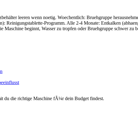
tzbehälter leeren wenn noetig. Woechentlich: Bruehgruppe herausnehm
en): Reinigungstablette-Programm. Alle 2-4 Monate: Entkalken (abhae
s die Maschine beginnt, Wasser zu tropfen oder Bruehgruppe schwer zu b
en
eeinflusst
du die richtige Maschine fÃ¼r dein Budget findest.