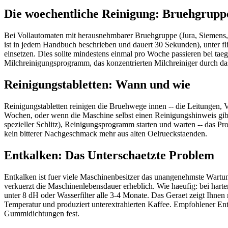
Die woechentliche Reinigung: Bruehgrupp
Bei Vollautomaten mit herausnehmbarer Bruehgruppe (Jura, Siemens, 
ist in jedem Handbuch beschrieben und dauert 30 Sekunden), unter fl
einsetzen. Dies sollte mindestens einmal pro Woche passieren bei t
Milchreinigungsprogramm, das konzentrierten Milchreiniger durch das 
Reinigungstabletten: Wann und wie
Reinigungstabletten reinigen die Bruehwege innen -- die Leitungen, V
Wochen, oder wenn die Maschine selbst einen Reinigungshinweis gibt
spezieller Schlitz), Reinigungsprogramm starten und warten -- das P
kein bitterer Nachgeschmack mehr aus alten Oelrueckstaenden.
Entkalken: Das Unterschaetzte Problem
Entkalken ist fuer viele Maschinenbesitzer das unangenehmste Wartun
verkuerzt die Maschinenlebensdauer erheblich. Wie haeufig: bei har
unter 8 dH oder Wasserfilter alle 3-4 Monate. Das Geraet zeigt Ihnen 
Temperatur und produziert unterextrahierten Kaffee. Empfohlener Entk
Gummidichtungen fest.