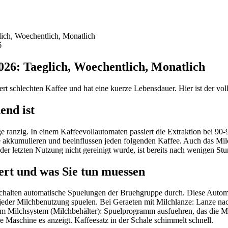
ich, Woechentlich, Monatlich
6
026: Taeglich, Woechentlich, Monatlich
ert schlechten Kaffee und hat eine kuerze Lebensdauer. Hier ist der vol
end ist
ge ranzig. In einem Kaffeevollautomaten passiert die Extraktion bei 9
 akkumulieren und beeinflussen jeden folgenden Kaffee. Auch das Milc
 der letzten Nutzung nicht gereinigt wurde, ist bereits nach wenigen St
iert und was Sie tun muessen
halten automatische Spuelungen der Bruehgruppe durch. Diese Automati
ch jeder Milchbenutzung spuelen. Bei Geraeten mit Milchlanze: Lanze
chem Milchsystem (Milchbehälter): Spuelprogramm ausfuehren, das die M
 Maschine es anzeigt. Kaffeesatz in der Schale schimmelt schnell.