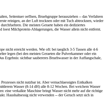
ten, Seitentuer oeffnen, Bruehgruppe herausziehen -- das Verfahren
rste reinigen, an der Luft trocknen oder mit Tuch abtrocknen, wieder
durchfuehren. Die meisten Geraete haben ein dediziertes
 loest Milchprotein-Ablagerungen, die Wasser allein nicht entfernt.
 nicht erreicht werden. Wie oft: bei taeglich 3-5 Tassen alle 4-6
lter legen (bei den meisten Geraeten die Pulverkammer oder ein
as Ergebnis: sichtbar saubereres Bruehwasser in der Auffangschale,
Prozesses nicht nutzbar ist. Aber vernachlaessigtes Entkalken
 mittlerem Wasser (8-14 dH) alle 8-12 Wochen. Bei weichem Wasser
en: eine verkalkte Maschine bringt Wasser nicht mehr auf die richtige
kt. Haushaltsessig nicht verwenden -- der Geruch setzt sich in