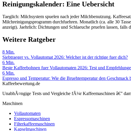
Reinigungskalender: Eine Uebersicht
Taeglich: Milchsystem spuelen nach jeder Milchbenutzung. Kaffeesa
Milchreinigungsprogramm durchfuehren. Monatlich (ca. alle 30 Tass
anzeigt). Jaehrlich: Dichtungen und Schlaeuche pruefen lassen, fall
Weitere Ratgeber
8
Min.
Siebtraeger vs. Vollautomat 2026: Welcher ist der richtige fuer dich?
6
Min.
Beste Kaffeebohnen fuer Vollautomaten 2026: Test und Empfehlung
6
Min.
Espresso und Temperatur: Wie die Bruehtemperatur den Geschmack b
Kaffeebewertung.de
UnabhÃ¤ngige Tests und Vergleiche fÃ¼r Kaffeemaschinen â€” damit 
Maschinen
Vollautomaten
Espressomaschinen
Filterkaffeemaschinen
Kapselmaschinen