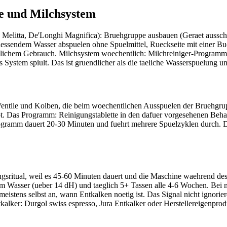
e und Milchsystem
Melitta, De'Longhi Magnifica): Bruehgruppe ausbauen (Geraet ausschal
iessendem Wasser abspuelen ohne Spuelmittel, Rueckseite mit einer Bue
aeglichem Gebrauch. Milchsystem woechentlich: Milchreiniger-Programm 
System spiult. Das ist gruendlicher als die taeliche Wasserspuelung und
entile und Kolben, die beim woechentlichen Ausspuelen der Bruehgruppe
. Das Programm: Reinigungstablette in den dafuer vorgesehenen Behae
rogramm dauert 20-30 Minuten und fuehrt mehrere Spuelzyklen durch. D
gsritual, weil es 45-60 Minuten dauert und die Maschine waehrend des 
tem Wasser (ueber 14 dH) und taeglich 5+ Tassen alle 4-6 Wochen. Bei
meistens selbst an, wann Entkalken noetig ist. Das Signal nicht ignorier
alker: Durgol swiss espresso, Jura Entkalker oder Herstellereigenprodu