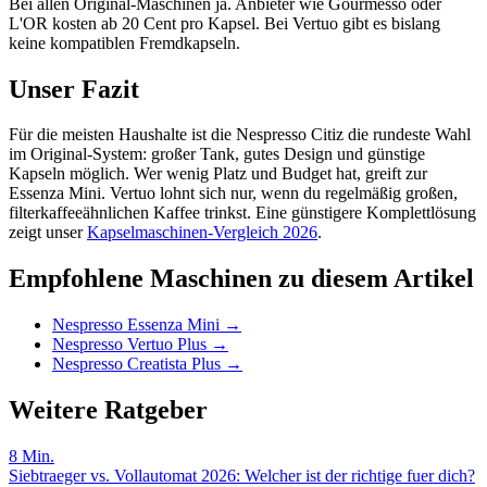
Bei allen Original-Maschinen ja. Anbieter wie Gourmesso oder
L'OR kosten ab 20 Cent pro Kapsel. Bei Vertuo gibt es bislang
keine kompatiblen Fremdkapseln.
Unser Fazit
Für die meisten Haushalte ist die Nespresso Citiz die rundeste Wahl
im Original-System: großer Tank, gutes Design und günstige
Kapseln möglich. Wer wenig Platz und Budget hat, greift zur
Essenza Mini. Vertuo lohnt sich nur, wenn du regelmäßig großen,
filterkaffeeähnlichen Kaffee trinkst. Eine günstigere Komplettlösung
zeigt unser
Kapselmaschinen-Vergleich 2026
.
Empfohlene Maschinen zu diesem Artikel
Nespresso Essenza Mini
→
Nespresso Vertuo Plus
→
Nespresso Creatista Plus
→
Weitere Ratgeber
8
Min.
Siebtraeger vs. Vollautomat 2026: Welcher ist der richtige fuer dich?