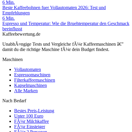
6
Min.
Beste Kaffeebohnen fuer Vollautomaten 2026: Test und
Empfehlungen
6
Min.
Espresso und Temperatur: Wie die Bruehtemperatur den Geschmack
beeinflusst
Kaffeebewertung.de
UnabhÃ¤ngige Tests und Vergleiche fÃ¼r Kaffeemaschinen â€”
damit du die richtige Maschine fÃ¼r dein Budget findest.
Maschinen
Vollautomaten
Espressomaschinen
Filterkaffeemaschinen
Kapselmaschinen
Alle Marken
Nach Bedarf
Bestes Preis-Leistung
Unter 100 Euro
FÃ¼r Milchkaffee
FÃ¼r Einsteiger
FÃ¼r 2 Personen