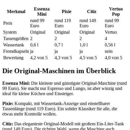
Essenza
Vertuo
Merkmal
Pixie
Citiz
Mini
Pop
rund 99
rund 119
rund 149
rund 99
Preis
Euro
Euro
Euro
Euro
System
Original
Original
Original
Vertuo
Tassengrößen
2
2
2
4
Wassertank
0,6 l
0,7 l
1,0 l
0,56 l
Fremdkapseln
ja
ja
ja
nein
Bewertung
4,2 von 5
4,3 von 5
4,5 von 5
4,0 von 5
Die Original-Maschinen im Überblick
Essenza Mini:
Die kleinste und günstigste Original-Maschine (rund
99 Euro). Sie macht nur Espresso und Lungo, ist aber winzig und
ideal für kleine Küchen und Einsteiger.
Pixie:
Kompakt, mit Wassertank-Anzeige und einstellbarer
Tassenlänge (rund 119 Euro). Ein solider Klassiker für alle, die
etwas mehr Kontrolle wollen.
Citiz:
Das eleganteste Original-Modell mit großem Ein-Liter-Tank
(rund 149 Euro). Die richtige Wahl, wenn die Maschine auch