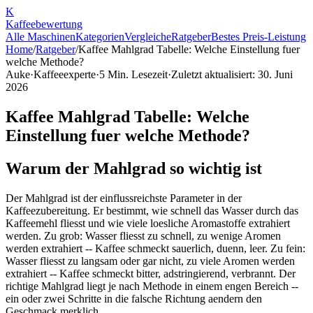
K
Kaffee
bewertung
Alle Maschinen
Kategorien
Vergleiche
Ratgeber
Bestes Preis-Leistung
Home
/
Ratgeber
/
Kaffee Mahlgrad Tabelle: Welche Einstellung fuer
welche Methode?
Auke
·
Kaffeeexperte
·
5
Min. Lesezeit
·
Zuletzt aktualisiert:
30. Juni
2026
Kaffee Mahlgrad Tabelle: Welche
Einstellung fuer welche Methode?
Warum der Mahlgrad so wichtig ist
Der Mahlgrad ist der einflussreichste Parameter in der
Kaffeezubereitung. Er bestimmt, wie schnell das Wasser durch das
Kaffeemehl fliesst und wie viele loesliche Aromastoffe extrahiert
werden. Zu grob: Wasser fliesst zu schnell, zu wenige Aromen
werden extrahiert -- Kaffee schmeckt sauerlich, duenn, leer. Zu fein:
Wasser fliesst zu langsam oder gar nicht, zu viele Aromen werden
extrahiert -- Kaffee schmeckt bitter, adstringierend, verbrannt. Der
richtige Mahlgrad liegt je nach Methode in einem engen Bereich --
ein oder zwei Schritte in die falsche Richtung aendern den
Geschmack merklich.