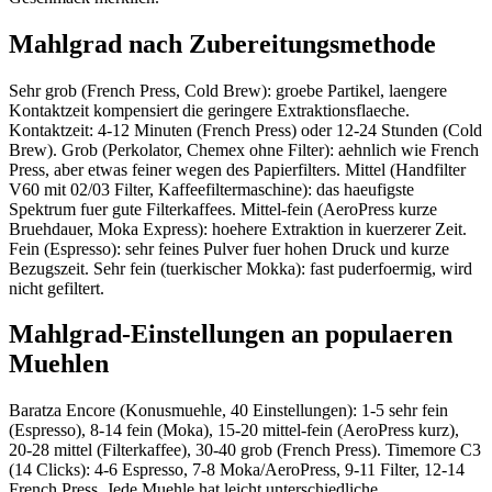
Mahlgrad nach Zubereitungsmethode
Sehr grob (French Press, Cold Brew): groebe Partikel, laengere
Kontaktzeit kompensiert die geringere Extraktionsflaeche.
Kontaktzeit: 4-12 Minuten (French Press) oder 12-24 Stunden (Cold
Brew). Grob (Perkolator, Chemex ohne Filter): aehnlich wie French
Press, aber etwas feiner wegen des Papierfilters. Mittel (Handfilter
V60 mit 02/03 Filter, Kaffeefiltermaschine): das haeufigste
Spektrum fuer gute Filterkaffees. Mittel-fein (AeroPress kurze
Bruehdauer, Moka Express): hoehere Extraktion in kuerzerer Zeit.
Fein (Espresso): sehr feines Pulver fuer hohen Druck und kurze
Bezugszeit. Sehr fein (tuerkischer Mokka): fast puderfoermig, wird
nicht gefiltert.
Mahlgrad-Einstellungen an populaeren
Muehlen
Baratza Encore (Konusmuehle, 40 Einstellungen): 1-5 sehr fein
(Espresso), 8-14 fein (Moka), 15-20 mittel-fein (AeroPress kurz),
20-28 mittel (Filterkaffee), 30-40 grob (French Press). Timemore C3
(14 Clicks): 4-6 Espresso, 7-8 Moka/AeroPress, 9-11 Filter, 12-14
French Press. Jede Muehle hat leicht unterschiedliche