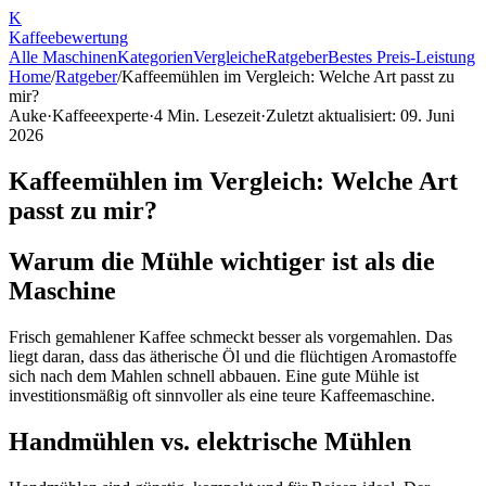
K
Kaffee
bewertung
Alle Maschinen
Kategorien
Vergleiche
Ratgeber
Bestes Preis-Leistung
Home
/
Ratgeber
/
Kaffeemühlen im Vergleich: Welche Art passt zu
mir?
Auke
·
Kaffeeexperte
·
4
Min. Lesezeit
·
Zuletzt aktualisiert:
09. Juni
2026
Kaffeemühlen im Vergleich: Welche Art
passt zu mir?
Warum die Mühle wichtiger ist als die
Maschine
Frisch gemahlener Kaffee schmeckt besser als vorgemahlen. Das
liegt daran, dass das ätherische Öl und die flüchtigen Aromastoffe
sich nach dem Mahlen schnell abbauen. Eine gute Mühle ist
investitionsmäßig oft sinnvoller als eine teure Kaffeemaschine.
Handmühlen vs. elektrische Mühlen