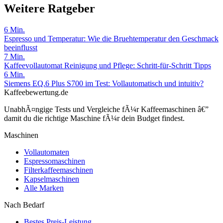
Weitere Ratgeber
6
Min.
Espresso und Temperatur: Wie die Bruehtemperatur den Geschmack
beeinflusst
7
Min.
Kaffeevollautomat Reinigung und Pflege: Schritt-für-Schritt Tipps
6
Min.
Siemens EQ.6 Plus S700 im Test: Vollautomatisch und intuitiv?
Kaffeebewertung.de
UnabhÃ¤ngige Tests und Vergleiche fÃ¼r Kaffeemaschinen â€”
damit du die richtige Maschine fÃ¼r dein Budget findest.
Maschinen
Vollautomaten
Espressomaschinen
Filterkaffeemaschinen
Kapselmaschinen
Alle Marken
Nach Bedarf
Bestes Preis-Leistung