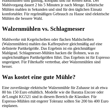
Handmühlen sind günstig, kompakt und für Reisen ideal. Der
Mahlvorgang dauert 2 bis 5 Minuten je nach Menge. Elektrische
Mühlen mahlen in Sekunden und sind für den täglichen Einsatz
komfortabler. Für regelmäßigen Gebrauch zu Hause sind elektrische
Mühlen die bessere Wahl.
Walzenmühlen vs. Schlagmesser
Mahlwerke mit Kegelscheiben oder flachen Mahlscheiben
(Walzenmühlen) mahlen das Kaffeepulver gleichmäßig auf eine
definierte Partikelgröße. Das Ergebnis ist ein gleichmäßiger
Mahlgrad. Schlagmesser-Mühlen hacken die Bohnen, was zu
ungleichmäßigen Partikelgrößen führt. Das Ergebnis ist für Espresso
ungeeignet. Für Filterkaffe vertretbar, aber Walzenmühlen sind
besser.
Was kostet eine gute Mühle?
Eine zuverlässige elektrische Walzenmühle für Zuhause ist ab etwa
80 bis 150 Euro erhältlich. Modelle wie die Baratza Encore oder
de'Longhi KG521 sind in diesem Bereich die Klassiker. Für
Espresso-Mühlen mit engerer Toleranz sollten Sie 200 bis 400 Euro
einplanen.