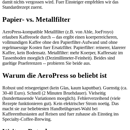
damit nichts vergossen wird. Fuer Einsteiger empfehlen wir das
Standardrezept zuerst.
Papier- vs. Metallfilter
AeroPress-kompatible Metallfilter (z.B. von Able, JoeFroyo)
erlauben Kaffeeoele durch -- das ergibt einen koerperreicheren,
vollmundigen Kaffee ohne den Papierfilter-Aufwand und ohne
regelmaessige Kosten fuer Ersatzfilter. Papierfilter: reinerer, klarerer
Kaffee, kein Bodensatz. Metallfilter: mehr Koerper, Kaffeesatz im
Tassenboden moeglich (Dezimillimeter-Feinheit). Beides sind
gueltige Praeferenzen -- probieren Sie beide aus.
Warum die AeroPress so beliebt ist
Robust und reisegeeignet (kein Glas, kaum kaputtbar). Guenstig (ca.
30-40 Euro). Schnell (2 Minuten Bruehdauer). Vielseitig
(hunderttausende Variationen moeglich). Fehlerverzeihend (viele
Rezepte funktionieren gut). Kein elektrischer Strom noetig. Das
macht sie zur beliebtesten Handbrühgeraet-Wahl bei
Kaffeeenthusiasten auf Reisen und fuer zuhause als Einstieg ins
Specialty-Coffee-Brewing.