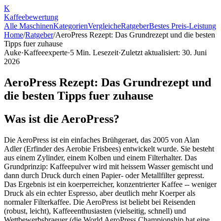
K
Kaffee
bewertung
Alle Maschinen
Kategorien
Vergleiche
Ratgeber
Bestes Preis-Leistung
Home
/
Ratgeber
/
AeroPress Rezept: Das Grundrezept und die besten
Tipps fuer zuhause
Auke
·
Kaffeeexperte
·
5
Min. Lesezeit
·
Zuletzt aktualisiert:
30. Juni
2026
AeroPress Rezept: Das Grundrezept und
die besten Tipps fuer zuhause
Was ist die AeroPress?
Die AeroPress ist ein einfaches Brühgeraet, das 2005 von Alan
Adler (Erfinder des Aerobie Frisbees) entwickelt wurde. Sie besteht
aus einem Zylinder, einem Kolben und einem Filterhalter. Das
Grundprinzip: Kaffeepulver wird mit heissem Wasser gemischt und
dann durch Druck durch einen Papier- oder Metallfilter gepresst.
Das Ergebnis ist ein koerperreicher, konzentrierter Kaffee -- weniger
Druck als ein echter Espresso, aber deutlich mehr Koerper als
normaler Filterkaffee. Die AeroPress ist beliebt bei Reisenden
(robust, leicht), Kaffeeenthusiasten (vielseitig, schnell) und
Wettbewerbsbraeuer (die World AeroPress Championship hat eine