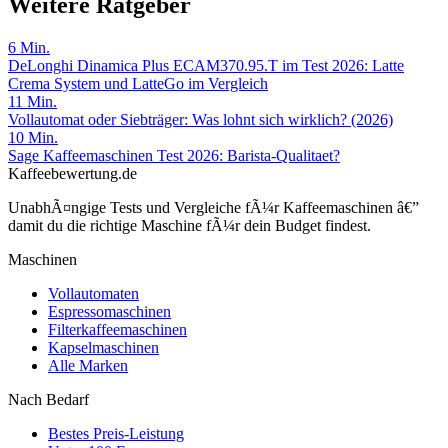
Weitere Ratgeber
6
Min.
DeLonghi Dinamica Plus ECAM370.95.T im Test 2026: Latte
Crema System und LatteGo im Vergleich
11
Min.
Vollautomat oder Siebträger: Was lohnt sich wirklich? (2026)
10
Min.
Sage Kaffeemaschinen Test 2026: Barista-Qualitaet?
Kaffeebewertung.de
UnabhÃ¤ngige Tests und Vergleiche fÃ¼r Kaffeemaschinen â€”
damit du die richtige Maschine fÃ¼r dein Budget findest.
Maschinen
Vollautomaten
Espressomaschinen
Filterkaffeemaschinen
Kapselmaschinen
Alle Marken
Nach Bedarf
Bestes Preis-Leistung