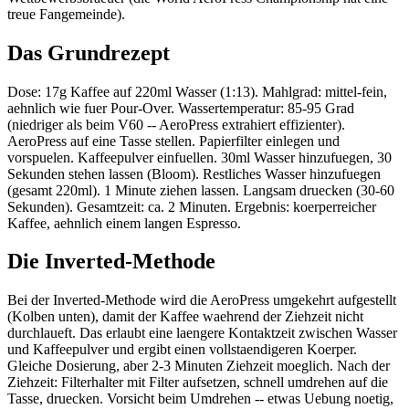
treue Fangemeinde).
Das Grundrezept
Dose: 17g Kaffee auf 220ml Wasser (1:13). Mahlgrad: mittel-fein,
aehnlich wie fuer Pour-Over. Wassertemperatur: 85-95 Grad
(niedriger als beim V60 -- AeroPress extrahiert effizienter).
AeroPress auf eine Tasse stellen. Papierfilter einlegen und
vorspuelen. Kaffeepulver einfuellen. 30ml Wasser hinzufuegen, 30
Sekunden stehen lassen (Bloom). Restliches Wasser hinzufuegen
(gesamt 220ml). 1 Minute ziehen lassen. Langsam druecken (30-60
Sekunden). Gesamtzeit: ca. 2 Minuten. Ergebnis: koerperreicher
Kaffee, aehnlich einem langen Espresso.
Die Inverted-Methode
Bei der Inverted-Methode wird die AeroPress umgekehrt aufgestellt
(Kolben unten), damit der Kaffee waehrend der Ziehzeit nicht
durchlaueft. Das erlaubt eine laengere Kontaktzeit zwischen Wasser
und Kaffeepulver und ergibt einen vollstaendigeren Koerper.
Gleiche Dosierung, aber 2-3 Minuten Ziehzeit moeglich. Nach der
Ziehzeit: Filterhalter mit Filter aufsetzen, schnell umdrehen auf die
Tasse, druecken. Vorsicht beim Umdrehen -- etwas Uebung noetig,