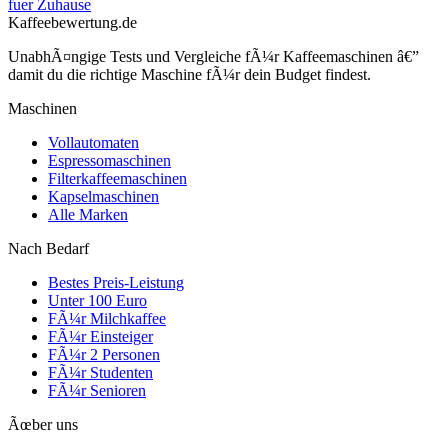
fuer Zuhause
Kaffeebewertung.de
UnabhÃ¤ngige Tests und Vergleiche fÃ¼r Kaffeemaschinen â€”
damit du die richtige Maschine fÃ¼r dein Budget findest.
Maschinen
Vollautomaten
Espressomaschinen
Filterkaffeemaschinen
Kapselmaschinen
Alle Marken
Nach Bedarf
Bestes Preis-Leistung
Unter 100 Euro
FÃ¼r Milchkaffee
FÃ¼r Einsteiger
FÃ¼r 2 Personen
FÃ¼r Studenten
FÃ¼r Senioren
Ãœber uns