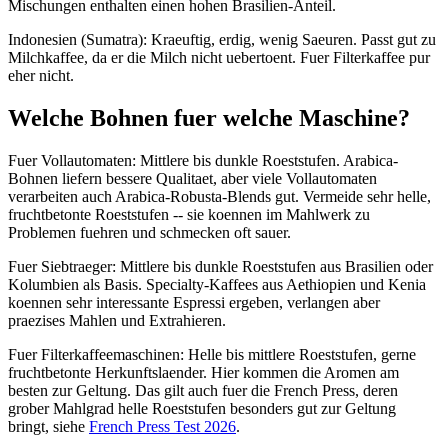
Mischungen enthalten einen hohen Brasilien-Anteil.
Indonesien (Sumatra): Kraeuftig, erdig, wenig Saeuren. Passt gut zu
Milchkaffee, da er die Milch nicht uebertoent. Fuer Filterkaffee pur
eher nicht.
Welche Bohnen fuer welche Maschine?
Fuer Vollautomaten: Mittlere bis dunkle Roeststufen. Arabica-
Bohnen liefern bessere Qualitaet, aber viele Vollautomaten
verarbeiten auch Arabica-Robusta-Blends gut. Vermeide sehr helle,
fruchtbetonte Roeststufen -- sie koennen im Mahlwerk zu
Problemen fuehren und schmecken oft sauer.
Fuer Siebtraeger: Mittlere bis dunkle Roeststufen aus Brasilien oder
Kolumbien als Basis. Specialty-Kaffees aus Aethiopien und Kenia
koennen sehr interessante Espressi ergeben, verlangen aber
praezises Mahlen und Extrahieren.
Fuer Filterkaffeemaschinen: Helle bis mittlere Roeststufen, gerne
fruchtbetonte Herkunftslaender. Hier kommen die Aromen am
besten zur Geltung. Das gilt auch fuer die French Press, deren
grober Mahlgrad helle Roeststufen besonders gut zur Geltung
bringt, siehe
French Press Test 2026
.