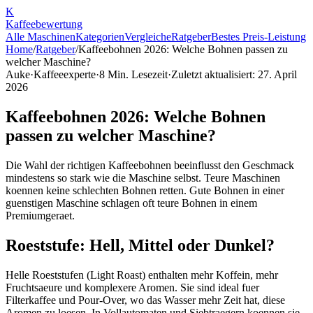
K
Kaffee
bewertung
Alle Maschinen
Kategorien
Vergleiche
Ratgeber
Bestes Preis-Leistung
Home
/
Ratgeber
/
Kaffeebohnen 2026: Welche Bohnen passen zu
welcher Maschine?
Auke
·
Kaffeeexperte
·
8
Min. Lesezeit
·
Zuletzt aktualisiert:
27. April
2026
Kaffeebohnen 2026: Welche Bohnen
passen zu welcher Maschine?
Die Wahl der richtigen Kaffeebohnen beeinflusst den Geschmack
mindestens so stark wie die Maschine selbst. Teure Maschinen
koennen keine schlechten Bohnen retten. Gute Bohnen in einer
guenstigen Maschine schlagen oft teure Bohnen in einem
Premiumgeraet.
Roeststufe: Hell, Mittel oder Dunkel?
Helle Roeststufen (Light Roast) enthalten mehr Koffein, mehr
Fruchtsaeure und komplexere Aromen. Sie sind ideal fuer
Filterkaffee und Pour-Over, wo das Wasser mehr Zeit hat, diese
Aromen zu loesen. In Vollautomaten und Siebtraegern koennen sie