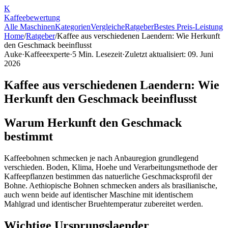
K
Kaffee
bewertung
Alle Maschinen
Kategorien
Vergleiche
Ratgeber
Bestes Preis-Leistung
Home
/
Ratgeber
/
Kaffee aus verschiedenen Laendern: Wie Herkunft
den Geschmack beeinflusst
Auke
·
Kaffeeexperte
·
5
Min. Lesezeit
·
Zuletzt aktualisiert:
09. Juni
2026
Kaffee aus verschiedenen Laendern: Wie
Herkunft den Geschmack beeinflusst
Warum Herkunft den Geschmack
bestimmt
Kaffeebohnen schmecken je nach Anbauregion grundlegend
verschieden. Boden, Klima, Hoehe und Verarbeitungsmethode der
Kaffeepflanzen bestimmen das natuerliche Geschmacksprofil der
Bohne. Aethiopische Bohnen schmecken anders als brasilianische,
auch wenn beide auf identischer Maschine mit identischem
Mahlgrad und identischer Bruehtemperatur zubereitet werden.
Wichtige Ursprungslaender