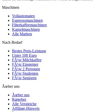
Maschinen
Vollautomaten
Espressomaschinen
Filterkaffeemaschinen
Kapselmaschinen
Alle Marken
Nach Bedarf
Bestes Preis-Leistung
Unter 100 Euro
FÃ¼r Milchkaffee
FÃ¼r Einsteiger
FÃ¼r 2 Personen
FÃ¼r Studenten
FÃ¼r Senioren
Ãœber uns
Ãœber uns
Ratgeber
Alle Vergleiche
Affiliate-Hinweis