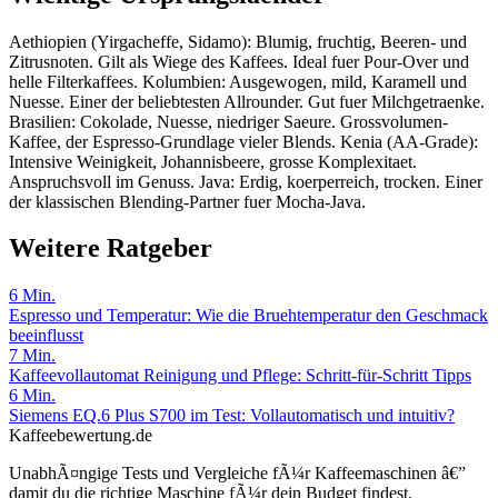
Aethiopien (Yirgacheffe, Sidamo): Blumig, fruchtig, Beeren- und
Zitrusnoten. Gilt als Wiege des Kaffees. Ideal fuer Pour-Over und
helle Filterkaffees. Kolumbien: Ausgewogen, mild, Karamell und
Nuesse. Einer der beliebtesten Allrounder. Gut fuer Milchgetraenke.
Brasilien: Cokolade, Nuesse, niedriger Saeure. Grossvolumen-
Kaffee, der Espresso-Grundlage vieler Blends. Kenia (AA-Grade):
Intensive Weinigkeit, Johannisbeere, grosse Komplexitaet.
Anspruchsvoll im Genuss. Java: Erdig, koerperreich, trocken. Einer
der klassischen Blending-Partner fuer Mocha-Java.
Weitere Ratgeber
6
Min.
Espresso und Temperatur: Wie die Bruehtemperatur den Geschmack
beeinflusst
7
Min.
Kaffeevollautomat Reinigung und Pflege: Schritt-für-Schritt Tipps
6
Min.
Siemens EQ.6 Plus S700 im Test: Vollautomatisch und intuitiv?
Kaffeebewertung.de
UnabhÃ¤ngige Tests und Vergleiche fÃ¼r Kaffeemaschinen â€”
damit du die richtige Maschine fÃ¼r dein Budget findest.