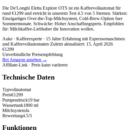
Die De'Longhi Eletta Explore OTS ist ein Kaffeevollautomat für
rund €1299 und erreicht in unserem Test 4.5 von 5 Sternen. Stärken:
Einzigartiges Over-the-Top-Milchsystem, Cold-Brew-Option fuer
Sommermonate. Schwäche: Hoher Anschaffungspreis. Empfohlen
für: Milchkaffee-Liebhaber die Innovation wollen.
Auke
· Kaffeeexperte · 15 Jahre Erfahrung mit Espressomaschinen
und Kaffeevollautomaten
·
Zuletzt aktualisiert:
15. April 2026
€
1299
Unverbindliche Preisempfehlung
Bei Amazon ansehen →
Affiliate-Link · Preis kann variieren
Technische Daten
Typ
vollautomat
Preis
€1299
Pumpendruck
19 bar
Wassertank
1800 ml
Milchsystem
Ja
Bewertung
4.5/5
Funktionen