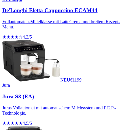
De'Longhi Eletta Cappuccino ECAM44
Vollautomaten-Mittelklasse mit LatteCrema und breitem Rezept-
Menu.
★★★★☆
4.3
/5
NEU
€
1199
Jura
Jura S8 (EA)
Juras Vollautomat mit automatischem Milchsystem und P.E.P.-
Technologie.
★★★★★
4.5
/5