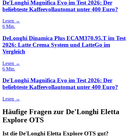
De'Longhi Magnifica Evo im Test 2026: Der
beliebteste Kaffeevollautomat unter 400 Euro?
Lesen →
6
Min.
DeLonghi Dinamica Plus ECAM370.95.T im Test
2026: Latte Crema System und LatteGo im
Vergleich
Lesen →
6
Min.
De'Longhi Magnifica Evo im Test 2026: Der
beliebteste Kaffeevollautomat unter 400 Euro?
Lesen →
Häufige Fragen zur
De'Longhi Eletta
Explore OTS
Ist die De'Longhi Eletta Explore OTS gut?