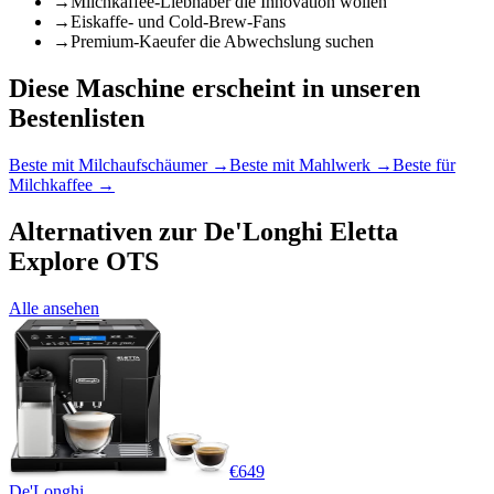
→
Milchkaffee-Liebhaber die Innovation wollen
→
Eiskaffe- und Cold-Brew-Fans
→
Premium-Kaeufer die Abwechslung suchen
Diese Maschine erscheint in unseren
Bestenlisten
Beste mit Milchaufschäumer
→
Beste mit Mahlwerk
→
Beste für
Milchkaffee
→
Alternativen zur
De'Longhi Eletta
Explore OTS
Alle ansehen
€
649
De'Longhi