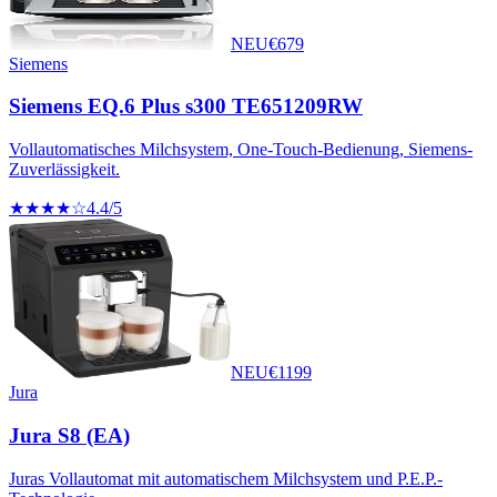
NEU
€
679
Siemens
Siemens EQ.6 Plus s300 TE651209RW
Vollautomatisches Milchsystem, One-Touch-Bedienung, Siemens-
Zuverlässigkeit.
★★★★☆
4.4
/5
NEU
€
1199
Jura
Jura S8 (EA)
Juras Vollautomat mit automatischem Milchsystem und P.E.P.-