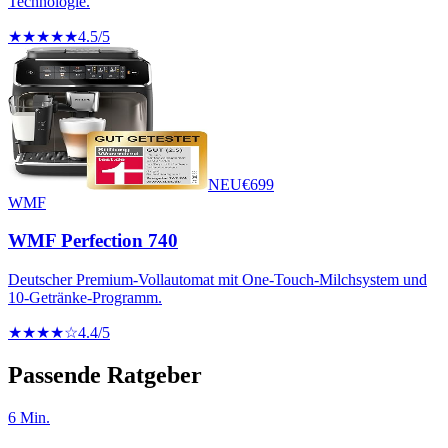
Technologie.
★★★★★
4.5
/5
NEU
€
699
WMF
WMF Perfection 740
Deutscher Premium-Vollautomat mit One-Touch-Milchsystem und
10-Getränke-Programm.
★★★★☆
4.4
/5
Passende Ratgeber
6
Min.