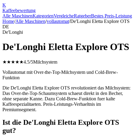
K
Kaffee
bewertung
Alle Maschinen
Kategorien
Vergleiche
Ratgeber
Bestes Preis-Leistung
Home
/
Alle Maschinen
/
vollautomat
/
De'Longhi Eletta Explore OTS
DE
De'Longhi
De'Longhi Eletta Explore OTS
★★★★★
4.5
/5
Milchsystem
Vollautomat mit Over-the-Top-Milchsystem und Cold-Brew-
Funktion
Die De'Longhi Eletta Explore OTS revolutioniert das Milchsystem:
Das Over-the-Top-Schaumsystem schaeut direkt in den Becher,
ohne separate Kanne. Dazu Cold-Brew-Funktion fuer kalte
Kaffeespezialitaeten. Preis-Leistungs-Verhaeltnis im
Premiumsegment.
Ist die De'Longhi Eletta Explore OTS
gut?