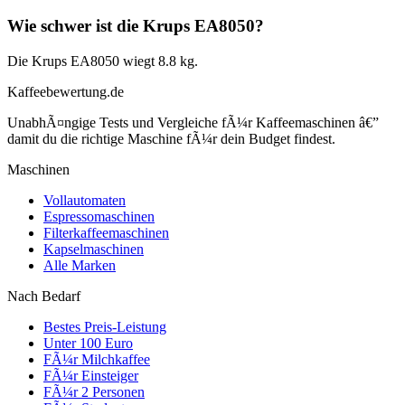
Wie schwer ist die Krups EA8050?
Die Krups EA8050 wiegt 8.8 kg.
Kaffeebewertung.de
UnabhÃ¤ngige Tests und Vergleiche fÃ¼r Kaffeemaschinen â€”
damit du die richtige Maschine fÃ¼r dein Budget findest.
Maschinen
Vollautomaten
Espressomaschinen
Filterkaffeemaschinen
Kapselmaschinen
Alle Marken
Nach Bedarf
Bestes Preis-Leistung
Unter 100 Euro
FÃ¼r Milchkaffee
FÃ¼r Einsteiger
FÃ¼r 2 Personen