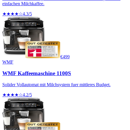
einfachen Milchkaffee.
★★★★☆
4.3
/5
€
499
WMF
WMF Kaffeemaschine 1100S
Solider Vollautomat mit Milchsystem fuer mittleres Budget.
★★★★☆
4.2
/5