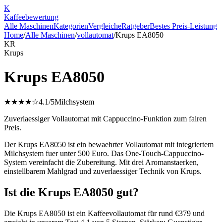
K
Kaffee
bewertung
Alle Maschinen
Kategorien
Vergleiche
Ratgeber
Bestes Preis-Leistung
Home
/
Alle Maschinen
/
vollautomat
/
Krups EA8050
KR
Krups
Krups EA8050
★★★★☆
4.1
/5
Milchsystem
Zuverlaessiger Vollautomat mit Cappuccino-Funktion zum fairen
Preis.
Der Krups EA8050 ist ein bewaehrter Vollautomat mit integriertem
Milchsystem fuer unter 500 Euro. Das One-Touch-Cappuccino-
System vereinfacht die Zubereitung. Mit drei Aromanstaerken,
einstellbarem Mahlgrad und zuverlaessiger Technik von Krups.
Ist die Krups EA8050 gut?
Die Krups EA8050 ist ein Kaffeevollautomat für rund €379 und