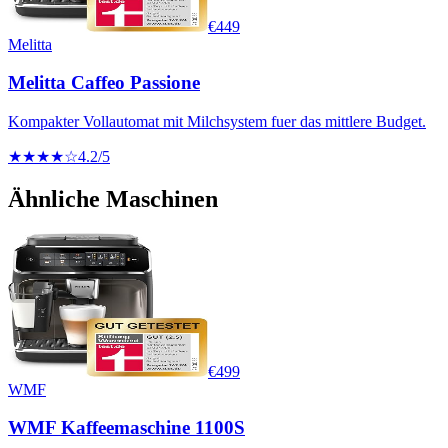
€
449
Melitta
Melitta Caffeo Passione
Kompakter Vollautomat mit Milchsystem fuer das mittlere Budget.
★★★★☆
4.2
/5
Ähnliche Maschinen
€
499
WMF
WMF Kaffeemaschine 1100S