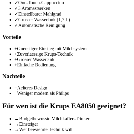
✓
One-Touch-Cappuccino
✓
3 Aromastaerken
✓
Einstellbarer Mahlgrad
✓
Grosser Wassertank (1,7 L)
✓
Automatische Reinigung
Vorteile
+
Guenstiger Einstieg mit Milchsystem
+
Zuverlaessige Krups-Technik
+
Grosser Wassertank
+
Einfache Bedienung
Nachteile
−
Aelteres Design
−
Weniger modern als Philips
Für wen ist die
Krups EA8050
geeignet?
→
Budgetbewusste Milchkaffee-Trinker
→
Einsteiger
→
Wer bewaehrte Technik will