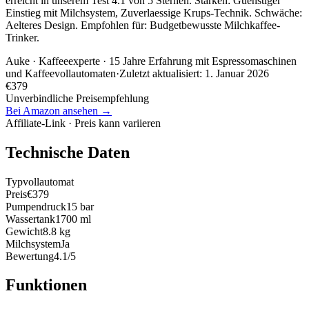
erreicht in unserem Test 4.1 von 5 Sternen. Stärken: Guenstiger
Einstieg mit Milchsystem, Zuverlaessige Krups-Technik. Schwäche:
Aelteres Design. Empfohlen für: Budgetbewusste Milchkaffee-
Trinker.
Auke
· Kaffeeexperte · 15 Jahre Erfahrung mit Espressomaschinen
und Kaffeevollautomaten
·
Zuletzt aktualisiert:
1. Januar 2026
€
379
Unverbindliche Preisempfehlung
Bei Amazon ansehen →
Affiliate-Link · Preis kann variieren
Technische Daten
Typ
vollautomat
Preis
€379
Pumpendruck
15 bar
Wassertank
1700 ml
Gewicht
8.8 kg
Milchsystem
Ja
Bewertung
4.1/5
Funktionen