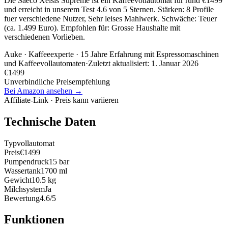
Die Saeco Xelsis Supreme ist ein Kaffeevollautomat für rund €1499
und erreicht in unserem Test 4.6 von 5 Sternen. Stärken: 8 Profile
fuer verschiedene Nutzer, Sehr leises Mahlwerk. Schwäche: Teuer
(ca. 1.499 Euro). Empfohlen für: Grosse Haushalte mit
verschiedenen Vorlieben.
Auke
· Kaffeeexperte · 15 Jahre Erfahrung mit Espressomaschinen
und Kaffeevollautomaten
·
Zuletzt aktualisiert:
1. Januar 2026
€
1499
Unverbindliche Preisempfehlung
Bei Amazon ansehen →
Affiliate-Link · Preis kann variieren
Technische Daten
Typ
vollautomat
Preis
€1499
Pumpendruck
15 bar
Wassertank
1700 ml
Gewicht
10.5 kg
Milchsystem
Ja
Bewertung
4.6/5
Funktionen