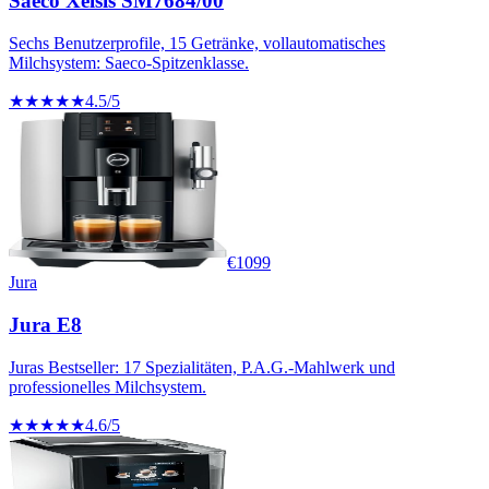
Saeco Xelsis SM7684/00
Sechs Benutzerprofile, 15 Getränke, vollautomatisches
Milchsystem: Saeco-Spitzenklasse.
★★★★★
4.5
/5
€
1099
Jura
Jura E8
Juras Bestseller: 17 Spezialitäten, P.A.G.-Mahlwerk und
professionelles Milchsystem.
★★★★★
4.6
/5