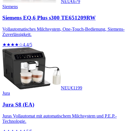
NEU
€
679
Siemens
Siemens EQ.6 Plus s300 TE651209RW
Vollautomatisches Milchsystem, One-Touch-Bedienung, Siemens-
Zuverlässigkeit.
★★★★☆
4.4
/5
NEU
€
1199
Jura
Jura S8 (EA)
Juras Vollautomat mit automatischem Milchsystem und P.E.P.-
Technologie.