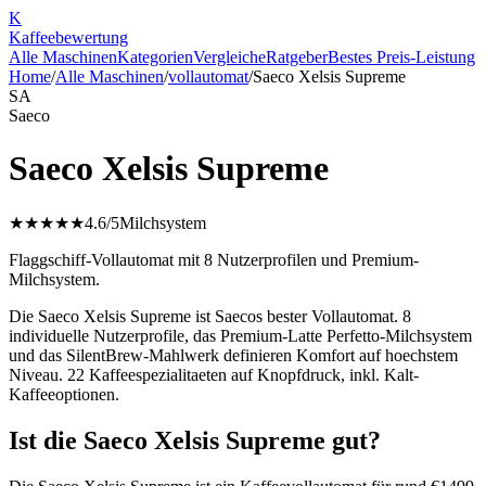
K
Kaffee
bewertung
Alle Maschinen
Kategorien
Vergleiche
Ratgeber
Bestes Preis-Leistung
Home
/
Alle Maschinen
/
vollautomat
/
Saeco Xelsis Supreme
SA
Saeco
Saeco Xelsis Supreme
★★★★★
4.6
/5
Milchsystem
Flaggschiff-Vollautomat mit 8 Nutzerprofilen und Premium-
Milchsystem.
Die Saeco Xelsis Supreme ist Saecos bester Vollautomat. 8
individuelle Nutzerprofile, das Premium-Latte Perfetto-Milchsystem
und das SilentBrew-Mahlwerk definieren Komfort auf hoechstem
Niveau. 22 Kaffeespezialitaeten auf Knopfdruck, inkl. Kalt-
Kaffeeoptionen.
Ist die Saeco Xelsis Supreme gut?