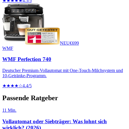
★★★★★
4.5
/5
NEU
€
699
WMF
WMF Perfection 740
Deutscher Premium-Vollautomat mit One-Touch-Milchsystem und
10-Getränke-Programm.
★★★★☆
4.4
/5
Passende Ratgeber
11
Min.
Vollautomat oder Siebträger: Was lohnt sich
wirklich? (2026)