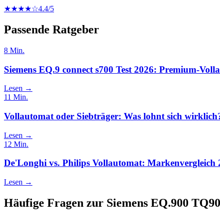
★★★★☆
4.4
/5
Passende Ratgeber
8
Min.
Siemens EQ.9 connect s700 Test 2026: Premium-Vol
Lesen →
11
Min.
Vollautomat oder Siebträger: Was lohnt sich wirklich
Lesen →
12
Min.
De'Longhi vs. Philips Vollautomat: Markenvergleich
Lesen →
Häufige Fragen zur
Siemens EQ.900 TQ9