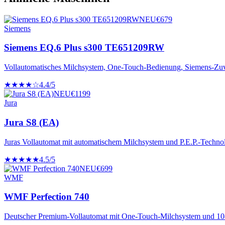
NEU
€
679
Siemens
Siemens EQ.6 Plus s300 TE651209RW
Vollautomatisches Milchsystem, One-Touch-Bedienung, Siemens-Zuve
★★★★☆
4.4
/5
NEU
€
1199
Jura
Jura S8 (EA)
Juras Vollautomat mit automatischem Milchsystem und P.E.P.-Technol
★★★★★
4.5
/5
NEU
€
699
WMF
WMF Perfection 740
Deutscher Premium-Vollautomat mit One-Touch-Milchsystem und 1