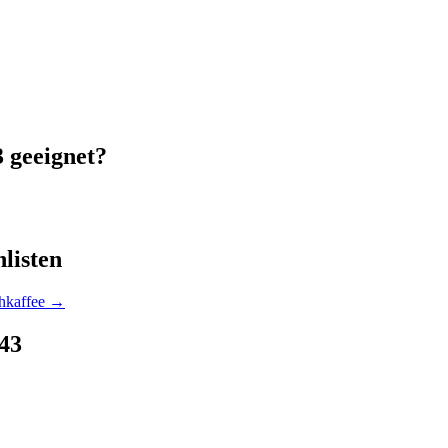
3
geeignet?
listen
hkaffee
→
43