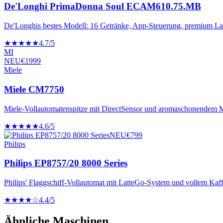
De'Longhi PrimaDonna Soul ECAM610.75.MB
De'Longhis bestes Modell: 16 Getränke, App-Steuerung, premium La
★★★★★
4.7
/5
MI
NEU
€
1999
Miele
Miele CM7750
Miele-Vollautomatenspitze mit DirectSensor und aromaschonendem 
★★★★★
4.6
/5
NEU
€
799
Philips
Philips EP8757/20 8000 Series
Philips' Flaggschiff-Vollautomat mit LatteGo-System und vollem Ka
★★★★☆
4.4
/5
Ähnliche Maschinen