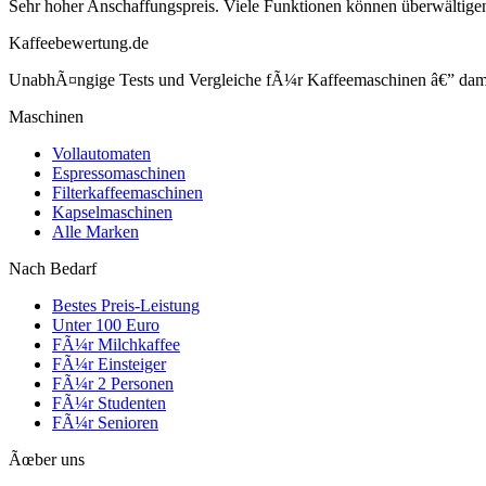
Sehr hoher Anschaffungspreis. Viele Funktionen können überwältige
Kaffeebewertung.de
UnabhÃ¤ngige Tests und Vergleiche fÃ¼r Kaffeemaschinen â€” damit 
Maschinen
Vollautomaten
Espressomaschinen
Filterkaffeemaschinen
Kapselmaschinen
Alle Marken
Nach Bedarf
Bestes Preis-Leistung
Unter 100 Euro
FÃ¼r Milchkaffee
FÃ¼r Einsteiger
FÃ¼r 2 Personen
FÃ¼r Studenten
FÃ¼r Senioren
Ãœber uns