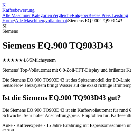
K
Kaffee
bewertung
Alle Maschinen
Kategorien
Vergleiche
Ratgeber
Bestes Preis-Leistung
Home
/
Alle Maschinen
/
vollautomat
/
Siemens EQ.900 TQ903D43
SI
Siemens
Siemens EQ.900 TQ903D43
★★★★★
4.6
/5
Milchsystem
Siemens' Top-Vollautomat mit 6,8-Zoll-TFT-Display und brillanter Kaf
Die Siemens EQ.900 TQ903D43 ist das Spitzenmodell der EQ-Linie und
SensoFlow-Heizsystem bringt Wasser auf die exakt richtige Brühtemp
Ist die Siemens EQ.900 TQ903D43 gut?
Die Siemens EQ.900 TQ903D43 ist ein Kaffeevollautomat für rund €1
Schwäche: Sehr hoher Anschaffungspreis. Empfohlen für: Kaffeeenth
Auke
· Kaffeeexperte · 15 Jahre Erfahrung mit Espressomaschinen u
€
1299