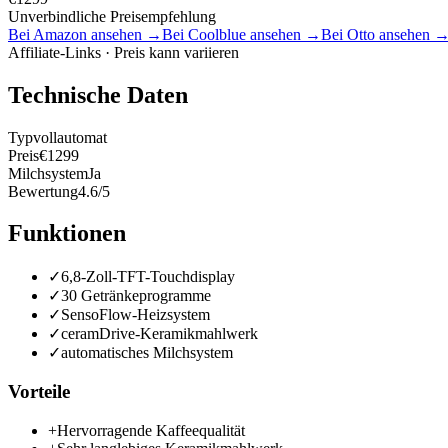
Unverbindliche Preisempfehlung
Bei Amazon ansehen →
Bei Coolblue ansehen →
Bei Otto ansehen 
Affiliate-Links · Preis kann variieren
Technische Daten
Typ
vollautomat
Preis
€1299
Milchsystem
Ja
Bewertung
4.6/5
Funktionen
✓
6,8-Zoll-TFT-Touchdisplay
✓
30 Getränkeprogramme
✓
SensoFlow-Heizsystem
✓
ceramDrive-Keramikmahlwerk
✓
automatisches Milchsystem
Vorteile
+
Hervorragende Kaffeequalität