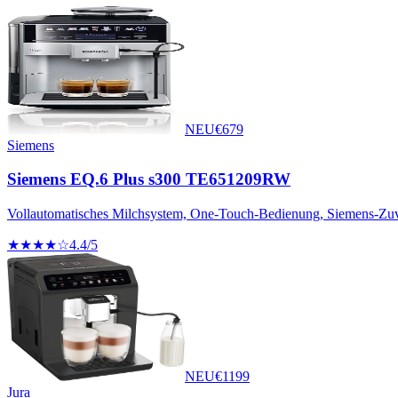
NEU
€
679
Siemens
Siemens EQ.6 Plus s300 TE651209RW
Vollautomatisches Milchsystem, One-Touch-Bedienung, Siemens-Zuve
★★★★☆
4.4
/5
NEU
€
1199
Jura