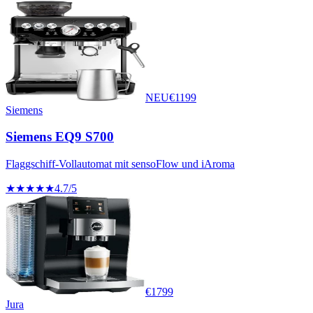
NEU
€
1199
Siemens
Siemens EQ9 S700
Flaggschiff-Vollautomat mit sensoFlow und iAroma
★★★★★
4.7
/5
€
1799
Jura