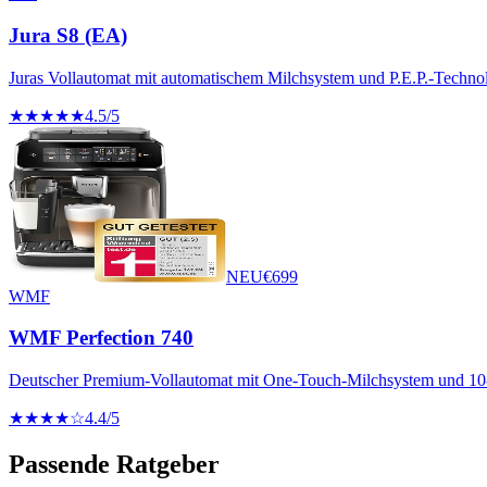
Jura S8 (EA)
Juras Vollautomat mit automatischem Milchsystem und P.E.P.-Technol
★★★★★
4.5
/5
NEU
€
699
WMF
WMF Perfection 740
Deutscher Premium-Vollautomat mit One-Touch-Milchsystem und 1
★★★★☆
4.4
/5
Passende Ratgeber