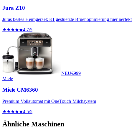
Jura Z10
Juras bestes Heimgeraet: KI-gestuetzte Bruehoptimierung fuer perfekt
★★★★★
4.7
/5
NEU
€
999
Miele
Miele CM6360
Premium-Vollautomat mit OneTouch-Milchsystem
★★★★★
4.5
/5
Ähnliche Maschinen