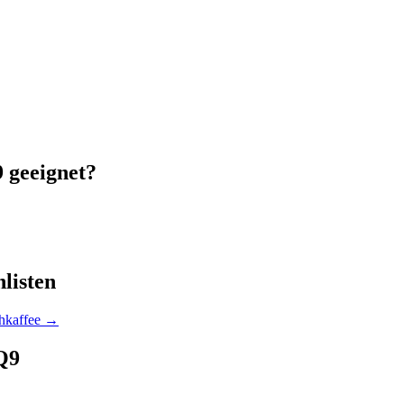
9
geeignet?
listen
hkaffee
→
Q9