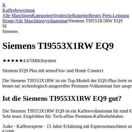
K
Kaffee
bewertung
Alle Maschinen
Kategorien
Vergleiche
Ratgeber
Bestes Preis-Leistung
Home
/
Alle Maschinen
/
vollautomat
/
Siemens TI9553X1RW EQ9
SI
Siemens
Siemens TI9553X1RW EQ9
★★★★★
4.6
/5
Milchsystem
Siemens EQ9 Plus mit sensoFlow und Home Connect
Die Siemens TI9553X1RW ist ein Top-Modell der EQ9-Plus-Serie mi
bestes tut: technologisch ausgereifter Premium-Vollautomat fuer anspr
Ist die Siemens TI9553X1RW EQ9 gut?
Die Siemens TI9553X1RW EQ9 ist ein Kaffeevollautomat für rund €109
Sehr teuer. Empfohlen für: Tech-affine Premium-Kaffeeliebhaber.
Auke
· Kaffeeexperte · 15 Jahre Erfahrung mit Espressomaschinen u
€
1099