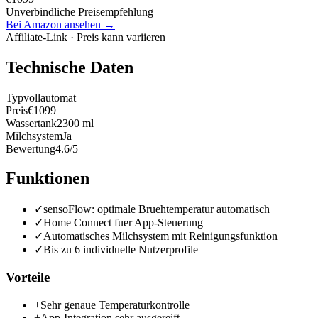
Unverbindliche Preisempfehlung
Bei Amazon ansehen →
Affiliate-Link · Preis kann variieren
Technische Daten
Typ
vollautomat
Preis
€1099
Wassertank
2300 ml
Milchsystem
Ja
Bewertung
4.6/5
Funktionen
✓
sensoFlow: optimale Bruehtemperatur automatisch
✓
Home Connect fuer App-Steuerung
✓
Automatisches Milchsystem mit Reinigungsfunktion
✓
Bis zu 6 individuelle Nutzerprofile
Vorteile
+
Sehr genaue Temperaturkontrolle
+
App-Integration sehr ausgereift