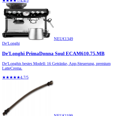
★★★★☆
4.4
/5
NEU
€
1349
De'Longhi
De'Longhi PrimaDonna Soul ECAM610.75.MB
De'Longhis bestes Modell: 16 Getränke, App-Steuerung, premium
LatteCrema.
★★★★★
4.7
/5
NEU
€
1199