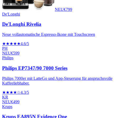
NEU
€
799
De'Longhi
De'Longhi Rivelia
Neue vollautomatische Espresso-Ikone mit Touchscreen
★★★★★
4.6
/5
PH
NEU
€
599
Philips
Philips EP7347/90 7000 Series
Philips 7000er mit LatteGo und App-Steuerung für anspruchsvolle
Kaffeeliebhaber.
★★★★☆
4.3
/5
KR
NEU
€
499
Krups
Krups EA895N Evidence One