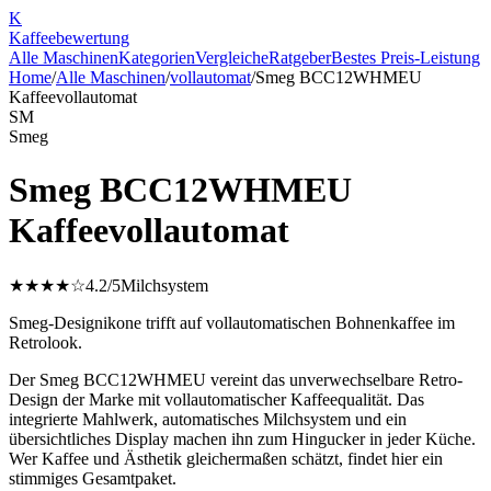
K
Kaffee
bewertung
Alle Maschinen
Kategorien
Vergleiche
Ratgeber
Bestes Preis-Leistung
Home
/
Alle Maschinen
/
vollautomat
/
Smeg BCC12WHMEU
Kaffeevollautomat
SM
Smeg
Smeg BCC12WHMEU
Kaffeevollautomat
★★★★☆
4.2
/5
Milchsystem
Smeg-Designikone trifft auf vollautomatischen Bohnenkaffee im
Retrolook.
Der Smeg BCC12WHMEU vereint das unverwechselbare Retro-
Design der Marke mit vollautomatischer Kaffeequalität. Das
integrierte Mahlwerk, automatisches Milchsystem und ein
übersichtliches Display machen ihn zum Hingucker in jeder Küche.
Wer Kaffee und Ästhetik gleichermaßen schätzt, findet hier ein
stimmiges Gesamtpaket.