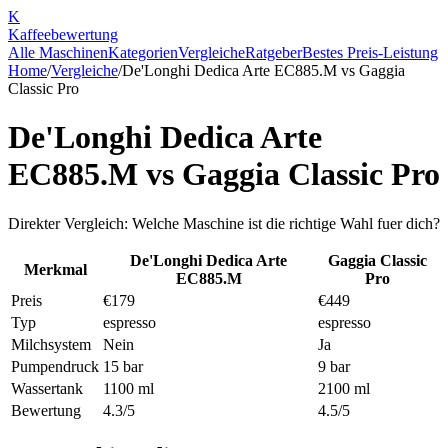
K
Kaffee
bewertung
Alle Maschinen
Kategorien
Vergleiche
Ratgeber
Bestes Preis-Leistung
Home
/
Vergleiche
/
De'Longhi Dedica Arte EC885.M
vs
Gaggia
Classic Pro
De'Longhi Dedica Arte
EC885.M
vs
Gaggia Classic Pro
Direkter Vergleich: Welche Maschine ist die richtige Wahl fuer dich?
De'Longhi Dedica Arte
Gaggia Classic
Merkmal
EC885.M
Pro
Preis
€179
€449
Typ
espresso
espresso
Milchsystem
Nein
Ja
Pumpendruck
15 bar
9 bar
Wassertank
1100 ml
2100 ml
Bewertung
4.3/5
4.5/5