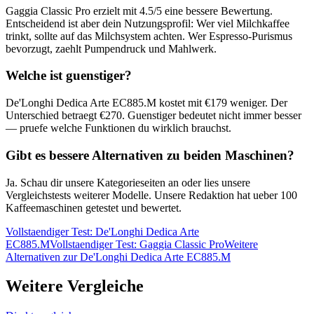
Gaggia Classic Pro
erzielt mit
4.5
/5 eine bessere Bewertung.
Entscheidend ist aber dein Nutzungsprofil: Wer viel Milchkaffee
trinkt, sollte auf das Milchsystem achten. Wer Espresso-Purismus
bevorzugt, zaehlt Pumpendruck und Mahlwerk.
Welche ist guenstiger?
De'Longhi Dedica Arte EC885.M
kostet mit €
179
weniger. Der
Unterschied betraegt €
270
. Guenstiger bedeutet nicht immer besser
— pruefe welche Funktionen du wirklich brauchst.
Gibt es bessere Alternativen zu beiden Maschinen?
Ja. Schau dir unsere Kategorieseiten an oder lies unsere
Vergleichstests weiterer Modelle. Unsere Redaktion hat ueber 100
Kaffeemaschinen getestet und bewertet.
Vollstaendiger Test:
De'Longhi Dedica Arte
EC885.M
Vollstaendiger Test:
Gaggia Classic Pro
Weitere
Alternativen zur
De'Longhi Dedica Arte EC885.M
Weitere Vergleiche