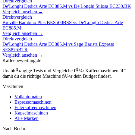
Direktvergleich
De'Longhi Dedica Arte EC885.M
vs
De'Longhi Stilosa EC230.BK
Vergleich ansehen →
Direktvergleich
Breville Bambino Plus BES500BSS
vs
De'Longhi Dedica Arte
EC885.M
Vergleich ansehen →
Direktvergleich
De'Longhi Dedica Arte EC885.M
vs
Sage Barista Express
SES875BTR
Vergleich ansehen →
Kaffeebewertung.de
UnabhÃ¤ngige Tests und Vergleiche fÃ¼r Kaffeemaschinen â€”
damit du die richtige Maschine fÃ¼r dein Budget findest.
Maschinen
Vollautomaten
Espressomaschinen
Filterkaffeemaschinen
Kapselmaschinen
Alle Marken
Nach Bedarf