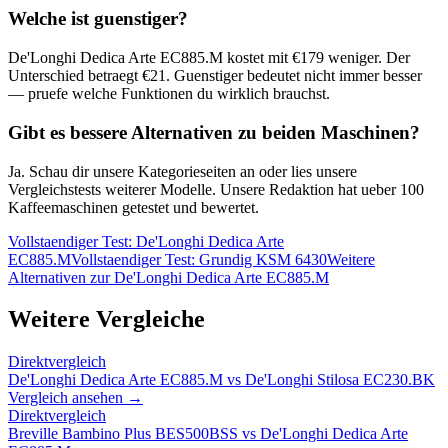
Welche ist guenstiger?
De'Longhi Dedica Arte EC885.M
kostet mit €
179
weniger. Der
Unterschied betraegt €
21
. Guenstiger bedeutet nicht immer besser
— pruefe welche Funktionen du wirklich brauchst.
Gibt es bessere Alternativen zu beiden Maschinen?
Ja. Schau dir unsere Kategorieseiten an oder lies unsere
Vergleichstests weiterer Modelle. Unsere Redaktion hat ueber 100
Kaffeemaschinen getestet und bewertet.
Vollstaendiger Test:
De'Longhi Dedica Arte
EC885.M
Vollstaendiger Test:
Grundig KSM 6430
Weitere
Alternativen zur
De'Longhi Dedica Arte EC885.M
Weitere Vergleiche
Direktvergleich
De'Longhi Dedica Arte EC885.M
vs
De'Longhi Stilosa EC230.BK
Vergleich ansehen →
Direktvergleich
Breville Bambino Plus BES500BSS
vs
De'Longhi Dedica Arte