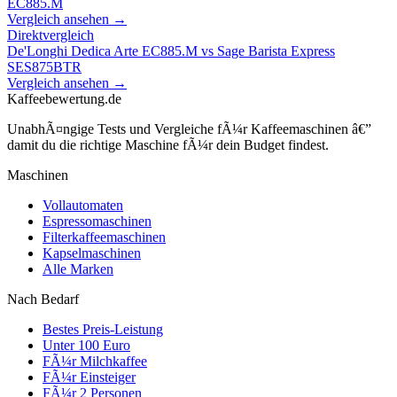
EC885.M
Vergleich ansehen →
Direktvergleich
De'Longhi Dedica Arte EC885.M
vs
Sage Barista Express
SES875BTR
Vergleich ansehen →
Kaffeebewertung.de
UnabhÃ¤ngige Tests und Vergleiche fÃ¼r Kaffeemaschinen â€”
damit du die richtige Maschine fÃ¼r dein Budget findest.
Maschinen
Vollautomaten
Espressomaschinen
Filterkaffeemaschinen
Kapselmaschinen
Alle Marken
Nach Bedarf
Bestes Preis-Leistung
Unter 100 Euro
FÃ¼r Milchkaffee
FÃ¼r Einsteiger
FÃ¼r 2 Personen