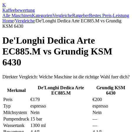
K
Kaffee
bewertung
Alle Maschinen
Kategorien
Vergleiche
Ratgeber
Bestes Preis-Leistung
Home
/
Vergleiche
/
De'Longhi Dedica Arte EC885.M
vs
Grundig
KSM 6430
De'Longhi Dedica Arte
EC885.M
vs
Grundig KSM
6430
Direkter Vergleich: Welche Maschine ist die richtige Wahl fuer dich?
De'Longhi Dedica Arte
Grundig KSM
Merkmal
EC885.M
6430
Preis
€179
€200
Typ
espresso
espresso
Milchsystem
Nein
Nein
Pumpendruck
15 bar
—
Wassertank
1300 ml
—
Bewertung
4.4/5
4.1/5