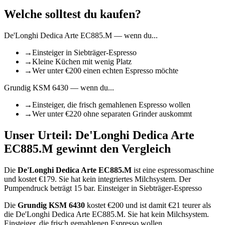
Welche solltest du kaufen?
De'Longhi Dedica Arte EC885.M
— wenn du...
→
Einsteiger in Siebträger-Espresso
→
Kleine Küchen mit wenig Platz
→
Wer unter €200 einen echten Espresso möchte
Grundig KSM 6430
— wenn du...
→
Einsteiger, die frisch gemahlenen Espresso wollen
→
Wer unter €220 ohne separaten Grinder auskommt
Unser Urteil:
De'Longhi Dedica Arte
EC885.M
gewinnt den Vergleich
Die
De'Longhi Dedica Arte EC885.M
ist
eine espressomaschine
und kostet €
179
.
Sie hat kein integriertes Milchsystem.
Der
Pumpendruck beträgt 15 bar.
Einsteiger in Siebträger-Espresso
Die
Grundig KSM 6430
kostet €
200
und ist damit €21 teurer als
die De'Longhi Dedica Arte EC885.M
.
Sie hat kein Milchsystem.
Einsteiger, die frisch gemahlenen Espresso wollen