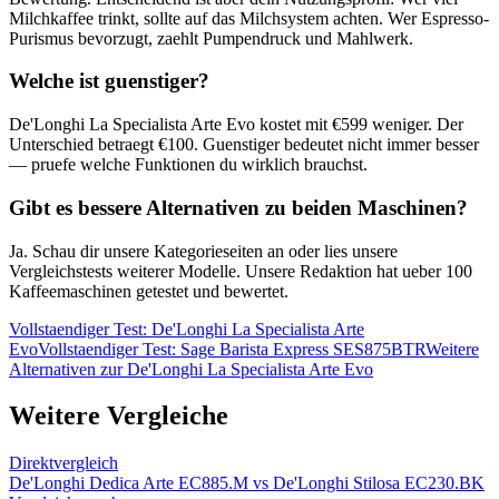
Milchkaffee trinkt, sollte auf das Milchsystem achten. Wer Espresso-
Purismus bevorzugt, zaehlt Pumpendruck und Mahlwerk.
Welche ist guenstiger?
De'Longhi La Specialista Arte Evo
kostet mit €
599
weniger. Der
Unterschied betraegt €
100
. Guenstiger bedeutet nicht immer besser
— pruefe welche Funktionen du wirklich brauchst.
Gibt es bessere Alternativen zu beiden Maschinen?
Ja. Schau dir unsere Kategorieseiten an oder lies unsere
Vergleichstests weiterer Modelle. Unsere Redaktion hat ueber 100
Kaffeemaschinen getestet und bewertet.
Vollstaendiger Test:
De'Longhi La Specialista Arte
Evo
Vollstaendiger Test:
Sage Barista Express SES875BTR
Weitere
Alternativen zur
De'Longhi La Specialista Arte Evo
Weitere Vergleiche
Direktvergleich
De'Longhi Dedica Arte EC885.M
vs
De'Longhi Stilosa EC230.BK