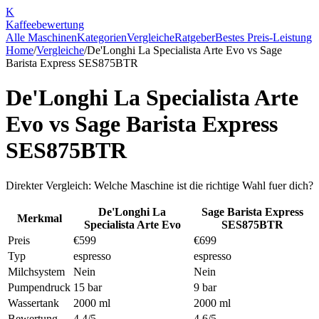
K
Kaffee
bewertung
Alle Maschinen
Kategorien
Vergleiche
Ratgeber
Bestes Preis-Leistung
Home
/
Vergleiche
/
De'Longhi La Specialista Arte Evo
vs
Sage
Barista Express SES875BTR
De'Longhi La Specialista Arte
Evo
vs
Sage Barista Express
SES875BTR
Direkter Vergleich: Welche Maschine ist die richtige Wahl fuer dich?
De'Longhi La
Sage Barista Express
Merkmal
Specialista Arte Evo
SES875BTR
Preis
€599
€699
Typ
espresso
espresso
Milchsystem
Nein
Nein
Pumpendruck
15 bar
9 bar
Wassertank
2000 ml
2000 ml
Bewertung
4.4/5
4.6/5