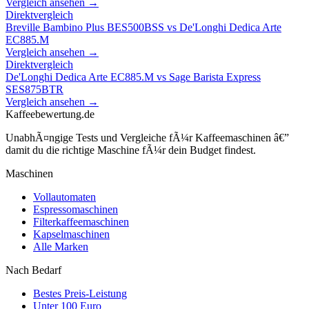
Vergleich ansehen →
Direktvergleich
Breville Bambino Plus BES500BSS
vs
De'Longhi Dedica Arte
EC885.M
Vergleich ansehen →
Direktvergleich
De'Longhi Dedica Arte EC885.M
vs
Sage Barista Express
SES875BTR
Vergleich ansehen →
Kaffeebewertung.de
UnabhÃ¤ngige Tests und Vergleiche fÃ¼r Kaffeemaschinen â€”
damit du die richtige Maschine fÃ¼r dein Budget findest.
Maschinen
Vollautomaten
Espressomaschinen
Filterkaffeemaschinen
Kapselmaschinen
Alle Marken
Nach Bedarf
Bestes Preis-Leistung
Unter 100 Euro