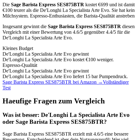
Die
Sage Barista Express SES875BTR
kostet €
699
und ist damit
€100 teurer als die De'Longhi La Specialista Arte Evo
.
Sie hat kein
Milchsystem.
Espresso-Enthusiasten, die Barista-Qualität anstreben
Insgesamt gewinnt die
Sage Barista Express SES875BTR
diesen
Vergleich mit einer Bewertung von
4.6
/5 gegenüber
4.4
/5 für die
De'Longhi La Specialista Arte Evo
.
Kleines Budget
De'Longhi La Specialista Arte Evo
gewinnt
De'Longhi La Specialista Arte Evo kostet €100 weniger.
Espresso-Qualität
De'Longhi La Specialista Arte Evo
gewinnt
De'Longhi La Specialista Arte Evo liefert 15 bar Pumpendruck.
Sage Barista Express SES875BTR
bei Amazon →
Vollständiger
Test
Haeufige Fragen zum Vergleich
Was ist besser:
De'Longhi La Specialista Arte Evo
oder
Sage Barista Express SES875BTR
?
Sage Barista Express SES875BTR
erzielt mit
4.6
/5 eine bessere
Bewertung. Entscheidend ist aber dein Nutzungsprofil: Wer viel