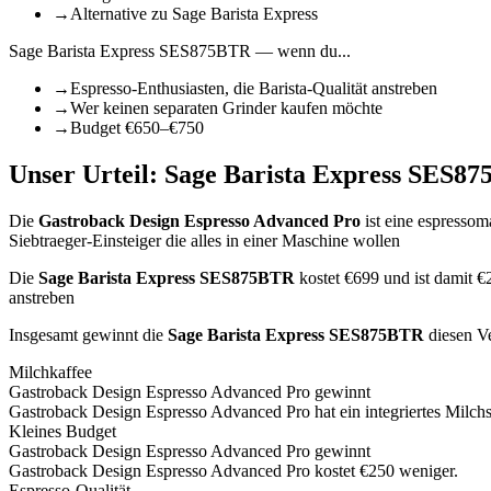
→
Alternative zu Sage Barista Express
Sage Barista Express SES875BTR
— wenn du...
→
Espresso-Enthusiasten, die Barista-Qualität anstreben
→
Wer keinen separaten Grinder kaufen möchte
→
Budget €650–€750
Unser Urteil:
Sage Barista Express SES8
Die
Gastroback Design Espresso Advanced Pro
ist
eine espressom
Siebtraeger-Einsteiger die alles in einer Maschine wollen
Die
Sage Barista Express SES875BTR
kostet €
699
und ist damit €
anstreben
Insgesamt gewinnt die
Sage Barista Express SES875BTR
diesen V
Milchkaffee
Gastroback Design Espresso Advanced Pro
gewinnt
Gastroback Design Espresso Advanced Pro hat ein integriertes Milch
Kleines Budget
Gastroback Design Espresso Advanced Pro
gewinnt
Gastroback Design Espresso Advanced Pro kostet €250 weniger.
Espresso-Qualität