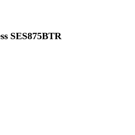
ress SES875BTR