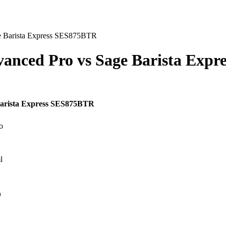
e Barista Express SES875BTR
vanced Pro
vs
Sage Barista Exp
arista Express SES875BTR
o
l
o