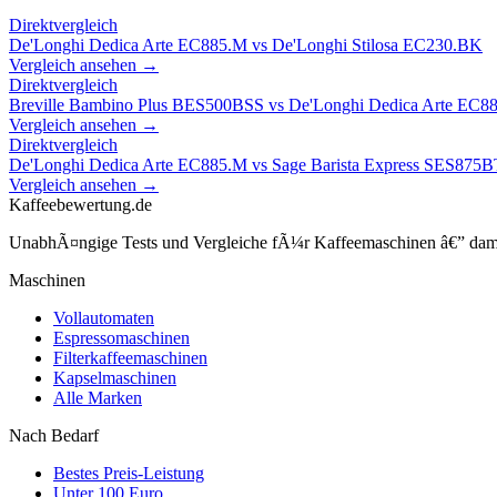
Direktvergleich
De'Longhi Dedica Arte EC885.M
vs
De'Longhi Stilosa EC230.BK
Vergleich ansehen →
Direktvergleich
Breville Bambino Plus BES500BSS
vs
De'Longhi Dedica Arte EC8
Vergleich ansehen →
Direktvergleich
De'Longhi Dedica Arte EC885.M
vs
Sage Barista Express SES875
Vergleich ansehen →
Kaffeebewertung.de
UnabhÃ¤ngige Tests und Vergleiche fÃ¼r Kaffeemaschinen â€” damit 
Maschinen
Vollautomaten
Espressomaschinen
Filterkaffeemaschinen
Kapselmaschinen
Alle Marken
Nach Bedarf
Bestes Preis-Leistung
Unter 100 Euro