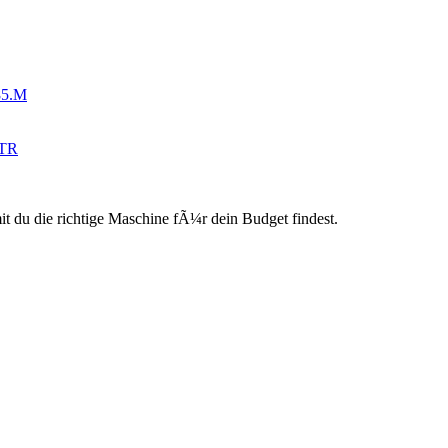
85.M
BTR
du die richtige Maschine fÃ¼r dein Budget findest.