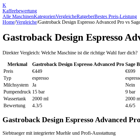
K
Kaffee
bewertung
Alle Maschinen
Kategorien
Vergleiche
Ratgeber
Bestes Preis-Leistung
Home
/
Vergleiche
/
Gastroback Design Espresso Advanced Pro
vs
Sag
Gastroback Design Espresso Ad
Direkter Vergleich: Welche Maschine ist die richtige Wahl fuer dich?
Merkmal
Gastroback Design Espresso Advanced Pro
Sage B
Preis
€449
€699
Typ
espresso
espress
Milchsystem
Ja
Nein
Pumpendruck
15 bar
9 bar
Wassertank
2000 ml
2000 m
Bewertung
4.3/5
4.6/5
Gastroback Design Espresso Advanced Pr
Siebtraeger mit integrierter Muehle und Profi-Ausstattung