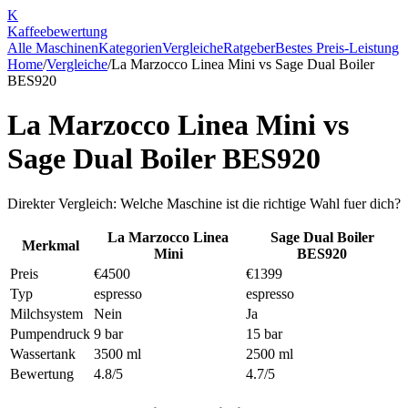
K
Kaffee
bewertung
Alle Maschinen
Kategorien
Vergleiche
Ratgeber
Bestes Preis-Leistung
Home
/
Vergleiche
/
La Marzocco Linea Mini
vs
Sage Dual Boiler
BES920
La Marzocco Linea Mini
vs
Sage Dual Boiler BES920
Direkter Vergleich: Welche Maschine ist die richtige Wahl fuer dich?
La Marzocco Linea
Sage Dual Boiler
Merkmal
Mini
BES920
Preis
€4500
€1399
Typ
espresso
espresso
Milchsystem
Nein
Ja
Pumpendruck
9 bar
15 bar
Wassertank
3500 ml
2500 ml
Bewertung
4.8/5
4.7/5