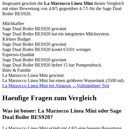
Insgesamt gewinnt die
La Marzocco Linea Mini
diesen Vergleich
mit einer Bewertung von
4.8
/5 gegenüber
4.7
/5 für die
Sage Dual
Boiler BES920
.
Milchkaffee
Sage Dual Boiler BES920
gewinnt
Sage Dual Boiler BES920 hat ein integriertes Milchsystem.
Kleines Budget
Sage Dual Boiler BES920
gewinnt
Sage Dual Boiler BES920 kostet €3101 weniger.
Espresso-Qualität
Sage Dual Boiler BES920
gewinnt
Sage Dual Boiler BES920 liefert 15 bar Pumpendruck.
Büro & Familie
La Marzocco Linea Mini
gewinnt
La Marzocco Linea Mini hat einen größeren Wassertank (3500 ml).
La Marzocco Linea Mini
bei Amazon →
Vollständiger Test
Haeufige Fragen zum Vergleich
Was ist besser:
La Marzocco Linea Mini
oder
Sage
Dual Boiler BES920
?
La Marzocco Linea Mini
erzielt mit
4.8
/5 eine bessere Bewertung.