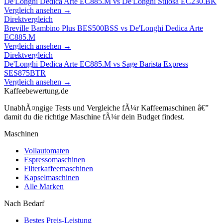
De'Longhi Dedica Arte EC885.M
vs
De'Longhi Stilosa EC230.BK
Vergleich ansehen →
Direktvergleich
Breville Bambino Plus BES500BSS
vs
De'Longhi Dedica Arte
EC885.M
Vergleich ansehen →
Direktvergleich
De'Longhi Dedica Arte EC885.M
vs
Sage Barista Express
SES875BTR
Vergleich ansehen →
Kaffeebewertung.de
UnabhÃ¤ngige Tests und Vergleiche fÃ¼r Kaffeemaschinen â€”
damit du die richtige Maschine fÃ¼r dein Budget findest.
Maschinen
Vollautomaten
Espressomaschinen
Filterkaffeemaschinen
Kapselmaschinen
Alle Marken
Nach Bedarf
Bestes Preis-Leistung