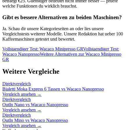
betraegt €
25
. Guenstiger bedeutet nicht immer besser — pruefe
welche Funktionen du wirklich brauchst.
Gibt es bessere Alternativen zu beiden Maschinen?
Ja. Schau dir unsere Kategorieseiten an oder lies unsere
Vergleichstests weiterer Modelle. Unsere Redaktion hat ueber 100
Kaffeemaschinen getestet und bewertet.
Vollstaendiger Test:
Wacaco Minipresso GR
Vollstaendiger Test:
Wacaco Nanopresso
Weitere Alternativen zur
Wacaco Minipresso
GR
Weitere Vergleiche
Direktvergleich
Bialetti Moka Express 6 Tassen
vs
Wacaco Nanopresso
Vergleich ansehen →
Direktvergleich
OutIn Nano
vs
Wacaco Nanopresso
Vergleich ansehen →
Direktvergleich
OutIn Mino
vs
Wacaco Nanopresso
Vergleich ansehen →