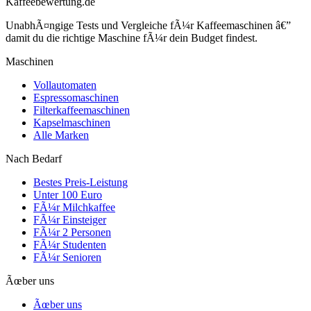
Kaffeebewertung.de
UnabhÃ¤ngige Tests und Vergleiche fÃ¼r Kaffeemaschinen â€”
damit du die richtige Maschine fÃ¼r dein Budget findest.
Maschinen
Vollautomaten
Espressomaschinen
Filterkaffeemaschinen
Kapselmaschinen
Alle Marken
Nach Bedarf
Bestes Preis-Leistung
Unter 100 Euro
FÃ¼r Milchkaffee
FÃ¼r Einsteiger
FÃ¼r 2 Personen
FÃ¼r Studenten
FÃ¼r Senioren
Ãœber uns
Ãœber uns