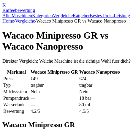
K
Kaffee
bewertung
Alle Maschinen
Kategorien
Vergleiche
Ratgeber
Bestes Preis-Leistung
Home
/
Vergleiche
/
Wacaco Minipresso GR
vs
Wacaco Nanopresso
Wacaco Minipresso GR
vs
Wacaco Nanopresso
Direkter Vergleich: Welche Maschine ist die richtige Wahl fuer dich?
Merkmal
Wacaco Minipresso GR
Wacaco Nanopresso
Preis
€49
€74
Typ
tragbar
tragbar
Milchsystem
Nein
Nein
Pumpendruck
—
18 bar
Wassertank
—
80 ml
Bewertung
4.2/5
4.5/5
Wacaco Minipresso GR