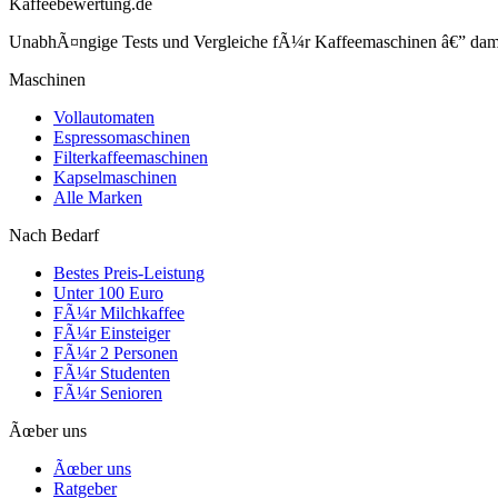
Kaffeebewertung.de
UnabhÃ¤ngige Tests und Vergleiche fÃ¼r Kaffeemaschinen â€” damit 
Maschinen
Vollautomaten
Espressomaschinen
Filterkaffeemaschinen
Kapselmaschinen
Alle Marken
Nach Bedarf
Bestes Preis-Leistung
Unter 100 Euro
FÃ¼r Milchkaffee
FÃ¼r Einsteiger
FÃ¼r 2 Personen
FÃ¼r Studenten
FÃ¼r Senioren
Ãœber uns
Ãœber uns
Ratgeber