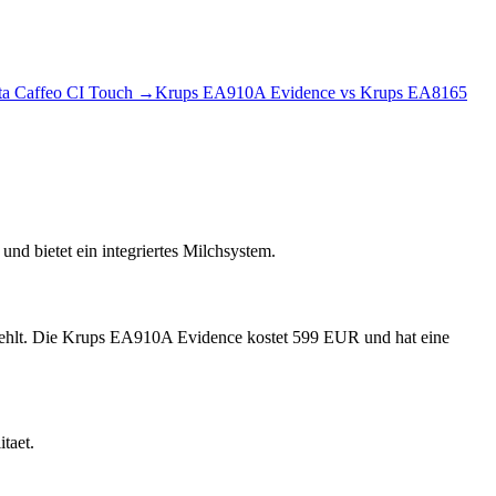
ta Caffeo CI Touch
→
Krups EA910A Evidence
vs
Krups EA8165
nd bietet ein integriertes Milchsystem.
n fehlt. Die Krups EA910A Evidence kostet 599 EUR und hat eine
taet.