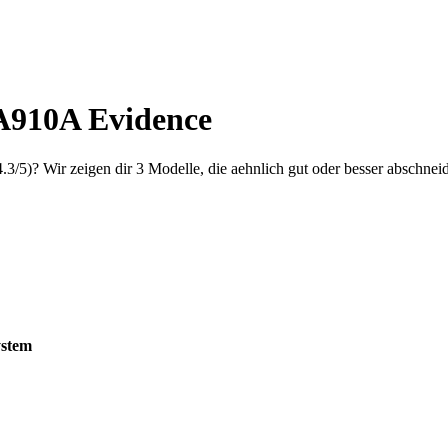
A910A Evidence
4.3
/5)? Wir zeigen dir
3
Modelle, die aehnlich gut oder besser abschnei
ystem