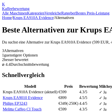
K
Kaffee
bewertung
Alle Maschinen
Kategorien
Vergleiche
Ratgeber
Bestes Preis-Leistung
Home
/
Krups EA910A Evidence
/
Alternativen
Beste Alternativen zur
Krups E
Du suchst eine Alternative zur
Krups EA910A Evidence
(
599
EUR,
3
Alternativen
1
guenstigere Optionen
2
besser bewertet
⌀
4.4
Durchschnittsbewertung
Schnellvergleich
Modell
Preis
Bewertung
Milchs
Krups EA910A Evidence
(aktuell)
€
599
4.3
/5
✓ Ja
Krups EA9010 Evidence
€
899
4.5
/5
✓ Ja
Philips EP3243
€
349
(-
250
€)
4.4
/5
✓ Ja
Melitta Caffeo CI Touch
€
599
4.3
/5
✓ Ja