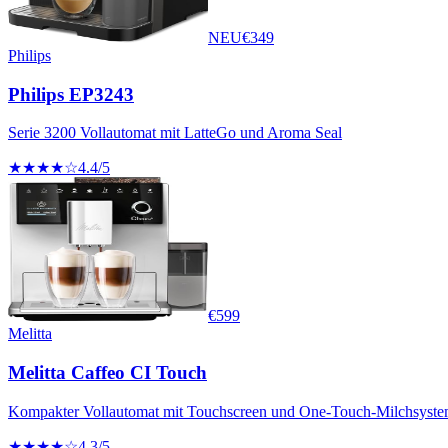
NEU
€
349
Philips
Philips EP3243
Serie 3200 Vollautomat mit LatteGo und Aroma Seal
★★★★☆
4.4
/5
€
599
Melitta
Melitta Caffeo CI Touch
Kompakter Vollautomat mit Touchscreen und One-Touch-Milchsyste
★★★★☆
4.3
/5