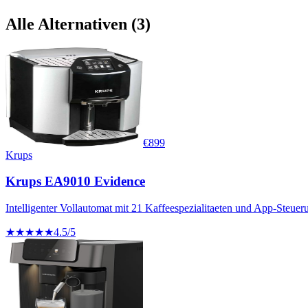
Alle Alternativen (
3
)
€
899
Krups
Krups EA9010 Evidence
Intelligenter Vollautomat mit 21 Kaffeespezialitaeten und App-Steuer
★★★★★
4.5
/5