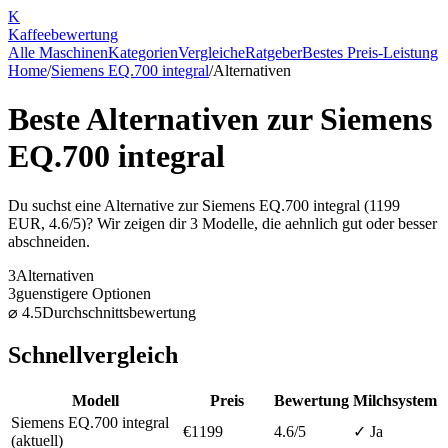
K
Kaffee
bewertung
Alle Maschinen
Kategorien
Vergleiche
Ratgeber
Bestes Preis-Leistung
Home
/
Siemens EQ.700 integral
/
Alternativen
Beste Alternativen zur
Siemens
EQ.700 integral
Du suchst eine Alternative zur
Siemens EQ.700 integral
(
1199
EUR,
4.6
/5)? Wir zeigen dir
3
Modelle, die aehnlich gut oder besser
abschneiden.
3
Alternativen
3
guenstigere Optionen
⌀
4.5
Durchschnittsbewertung
Schnellvergleich
Modell
Preis
Bewertung
Milchsystem
Siemens EQ.700 integral
€
1199
4.6
/5
✓ Ja
(aktuell)