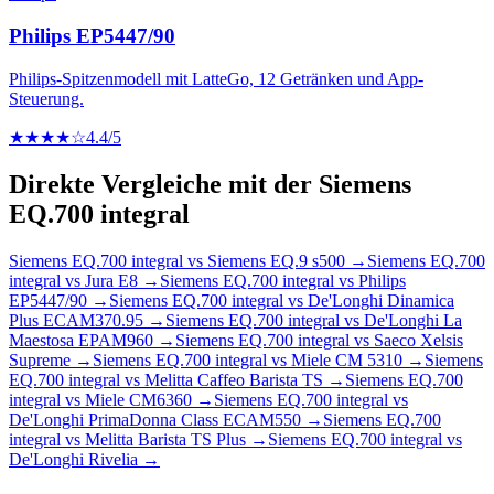
Philips EP5447/90
Philips-Spitzenmodell mit LatteGo, 12 Getränken und App-
Steuerung.
★★★★☆
4.4
/5
Direkte Vergleiche mit der
Siemens
EQ.700 integral
Siemens EQ.700 integral
vs
Siemens EQ.9 s500
→
Siemens EQ.700
integral
vs
Jura E8
→
Siemens EQ.700 integral
vs
Philips
EP5447/90
→
Siemens EQ.700 integral
vs
De'Longhi Dinamica
Plus ECAM370.95
→
Siemens EQ.700 integral
vs
De'Longhi La
Maestosa EPAM960
→
Siemens EQ.700 integral
vs
Saeco Xelsis
Supreme
→
Siemens EQ.700 integral
vs
Miele CM 5310
→
Siemens
EQ.700 integral
vs
Melitta Caffeo Barista TS
→
Siemens EQ.700
integral
vs
Miele CM6360
→
Siemens EQ.700 integral
vs
De'Longhi PrimaDonna Class ECAM550
→
Siemens EQ.700
integral
vs
Melitta Barista TS Plus
→
Siemens EQ.700 integral
vs
De'Longhi Rivelia
→