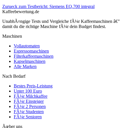
Zurueck zum Testbericht:
Siemens EQ.700 integral
Kaffeebewertung.de
UnabhÃ¤ngige Tests und Vergleiche fÃ¼r Kaffeemaschinen â€”
damit du die richtige Maschine fÃ¼r dein Budget findest.
Maschinen
Vollautomaten
Espressomaschinen
Filterkaffeemaschinen
Kapselmaschinen
Alle Marken
Nach Bedarf
Bestes Preis-Leistung
Unter 100 Euro
FÃ¼r Milchkaffee
FÃ¼r Einsteiger
FÃ¼r 2 Personen
FÃ¼r Studenten
FÃ¼r Senioren
Ãœber uns