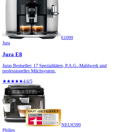
€
1099
Jura
Jura E8
Juras Bestseller: 17 Spezialitäten, P.A.G.-Mahlwerk und
professionelles Milchsystem.
★★★★★
4.6
/5
NEU
€
599
Philips