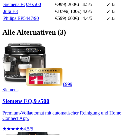
Siemens EQ.9 s500
€
999
(-
200
€)
4.5
/5
✓ Ja
Jura E8
€
1099
(-
100
€)
4.6
/5
✓ Ja
Philips EP5447/90
€
599
(-
600
€)
4.4
/5
✓ Ja
Alle Alternativen (
3
)
€
999
Siemens
Siemens EQ.9 s500
Premium-Vollautomat mit automatischer Reinigung und Home
Connect App.
★★★★★
4.5
/5