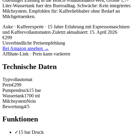
Guenstiger Einstieg in die Bosch-Vollautomaten-Welt, Grosse 1,7-
Liter-Wassertank fuer den Bueroalltag. Schwäche: Kein integriertes
Milchsystem. Empfohlen für: Kaffeeliebhaber ohne Bedarf an
Milchgetraenken.
Auke
· Kaffeeexperte · 15 Jahre Erfahrung mit Espressomaschinen
und Kaffeevollautomaten
·
Zuletzt aktualisiert:
15. April 2026
€
299
Unverbindliche Preisempfehlung
Bei Amazon ansehen →
Affiliate-Link · Preis kann variieren
Technische Daten
Typ
vollautomat
Preis
€299
Pumpendruck
15 bar
Wassertank
1700 ml
Milchsystem
Nein
Bewertung
4/5
Funktionen
✓
15 bar Druck