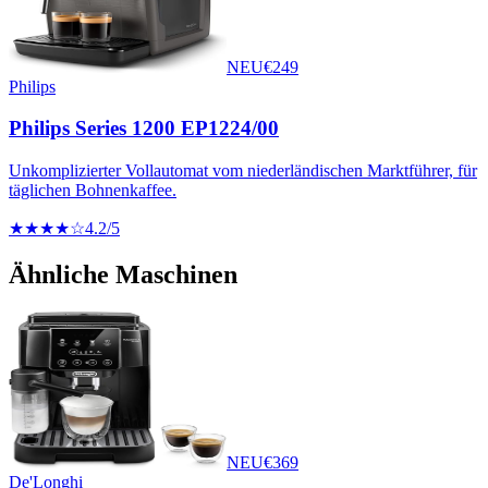
NEU
€
249
Philips
Philips Series 1200 EP1224/00
Unkomplizierter Vollautomat vom niederländischen Marktführer, für
täglichen Bohnenkaffee.
★★★★☆
4.2
/5
Ähnliche Maschinen
NEU
€
369
De'Longhi