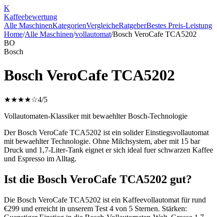
K
Kaffee
bewertung
Alle Maschinen
Kategorien
Vergleiche
Ratgeber
Bestes Preis-Leistung
Home
/
Alle Maschinen
/
vollautomat
/
Bosch VeroCafe TCA5202
BO
Bosch
Bosch VeroCafe TCA5202
★★★★☆
4
/5
Vollautomaten-Klassiker mit bewaehlter Bosch-Technologie
Der Bosch VeroCafe TCA5202 ist ein solider Einstiegsvollautomat
mit bewaehlter Technologie. Ohne Milchsystem, aber mit 15 bar
Druck und 1,7-Liter-Tank eignet er sich ideal fuer schwarzen Kaffee
und Espresso im Alltag.
Ist die Bosch VeroCafe TCA5202 gut?
Die Bosch VeroCafe TCA5202 ist ein Kaffeevollautomat für rund
€299 und erreicht in unserem Test 4 von 5 Sternen. Stärken: