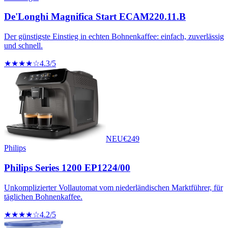
De'Longhi Magnifica Start ECAM220.11.B
Der günstigste Einstieg in echten Bohnenkaffee: einfach, zuverlässig
und schnell.
★★★★☆
4.3
/5
NEU
€
249
Philips
Philips Series 1200 EP1224/00
Unkomplizierter Vollautomat vom niederländischen Marktführer, für
täglichen Bohnenkaffee.
★★★★☆
4.2
/5