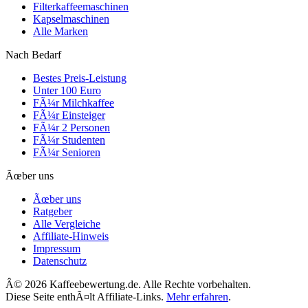
Filterkaffeemaschinen
Kapselmaschinen
Alle Marken
Nach Bedarf
Bestes Preis-Leistung
Unter 100 Euro
FÃ¼r Milchkaffee
FÃ¼r Einsteiger
FÃ¼r 2 Personen
FÃ¼r Studenten
FÃ¼r Senioren
Ãœber uns
Ãœber uns
Ratgeber
Alle Vergleiche
Affiliate-Hinweis
Impressum
Datenschutz
Â©
2026
Kaffeebewertung.de. Alle Rechte vorbehalten.
Diese Seite enthÃ¤lt Affiliate-Links.
Mehr erfahren
.