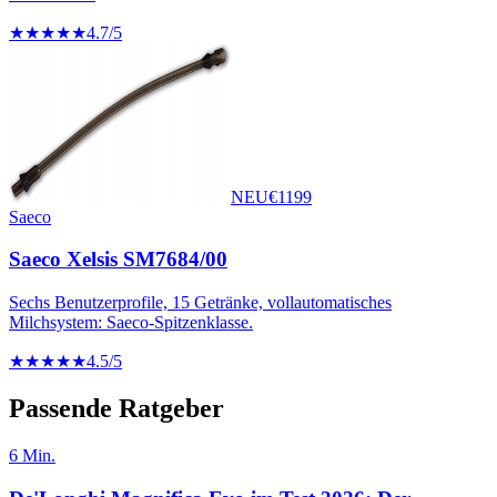
★★★★★
4.7
/5
NEU
€
1199
Saeco
Saeco Xelsis SM7684/00
Sechs Benutzerprofile, 15 Getränke, vollautomatisches
Milchsystem: Saeco-Spitzenklasse.
★★★★★
4.5
/5
Passende Ratgeber
6
Min.