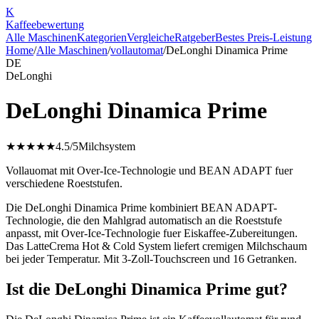
K
Kaffee
bewertung
Alle Maschinen
Kategorien
Vergleiche
Ratgeber
Bestes Preis-Leistung
Home
/
Alle Maschinen
/
vollautomat
/
DeLonghi Dinamica Prime
DE
DeLonghi
DeLonghi Dinamica Prime
★★★★★
4.5
/5
Milchsystem
Vollauomat mit Over-Ice-Technologie und BEAN ADAPT fuer
verschiedene Roeststufen.
Die DeLonghi Dinamica Prime kombiniert BEAN ADAPT-
Technologie, die den Mahlgrad automatisch an die Roeststufe
anpasst, mit Over-Ice-Technologie fuer Eiskaffee-Zubereitungen.
Das LatteCrema Hot & Cold System liefert cremigen Milchschaum
bei jeder Temperatur. Mit 3-Zoll-Touchscreen und 16 Getranken.
Ist die DeLonghi Dinamica Prime gut?