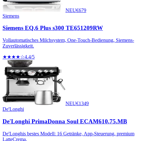
NEU
€
679
Siemens
Siemens EQ.6 Plus s300 TE651209RW
Vollautomatisches Milchsystem, One-Touch-Bedienung, Siemens-
Zuverlässigkeit.
★★★★☆
4.4
/5
NEU
€
1349
De'Longhi
De'Longhi PrimaDonna Soul ECAM610.75.MB
De'Longhis bestes Modell: 16 Getränke, App-Steuerung, premium
LatteCrema.