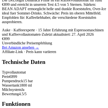
Die DeLonghi Dinamica Prime ist ein Kaffeevollautomat für rund
€899 und erreicht in unserem Test 4.5 von 5 Sternen. Stärken:
BEAN ADAPT ermoeglicht helle und dunkle Roeststufen, Over-Ice
ideal fuer Sommer-Drinks. Schwäche: Preis im oberen Mittelfeld.
Empfohlen für: Kaffeeliebhaber, die verschiedene Roeststufen
ausprobieren.
Auke
· Kaffeeexperte · 15 Jahre Erfahrung mit Espressomaschinen
und Kaffeevollautomaten
·
Zuletzt aktualisiert:
27. April 2026
€
899
Unverbindliche Preisempfehlung
Bei Amazon ansehen →
Affiliate-Link · Preis kann variieren
Technische Daten
Typ
vollautomat
Preis
€899
Pumpendruck
15 bar
Wassertank
1800 ml
Milchsystem
Ja
Bewertung
4.5/5
Funktionen