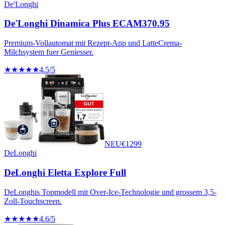
De'Longhi
De'Longhi Dinamica Plus ECAM370.95
Premium-Vollautomat mit Rezept-App und LatteCrema-
Milchsystem fuer Geniesser.
★★★★★
4.5
/5
NEU
€
1299
DeLonghi
DeLonghi Eletta Explore Full
DeLonghis Topmodell mit Over-Ice-Technologie und grossem 3,5-
Zoll-Touchscreen.
★★★★★
4.6
/5