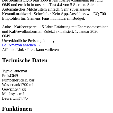
Die Siemens EQ.6 plus s300 ist ein Kaffeevollautomat für rund
€649 und erreicht in unserem Test 4.4 von 5 Sternen. Stärken:
Automatisches Milchsystem einfach, Sehr zuverlässiges
Keramikmahlwerk. Schwäche: Kein App-Anschluss wie EQ.700.
Empfohlen für: Siemens-Fans mit mittlerem Budget.
Auke
· Kaffeeexperte · 15 Jahre Erfahrung mit Espressomaschinen
und Kaffeevollautomaten
·
Zuletzt aktualisiert:
1. Januar 2026
€
649
Unverbindliche Preisempfehlung
Bei Amazon ansehen →
Affiliate-Link · Preis kann variieren
Technische Daten
Typ
vollautomat
Preis
€649
Pumpendruck
15 bar
Wassertank
1700 ml
Gewicht
9.4 kg
Milchsystem
Ja
Bewertung
4.4/5
Funktionen