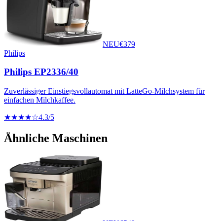
NEU
€
379
Philips
Philips EP2336/40
Zuverlässiger Einstiegsvollautomat mit LatteGo-Milchsystem für
einfachen Milchkaffee.
★★★★☆
4.3
/5
Ähnliche Maschinen