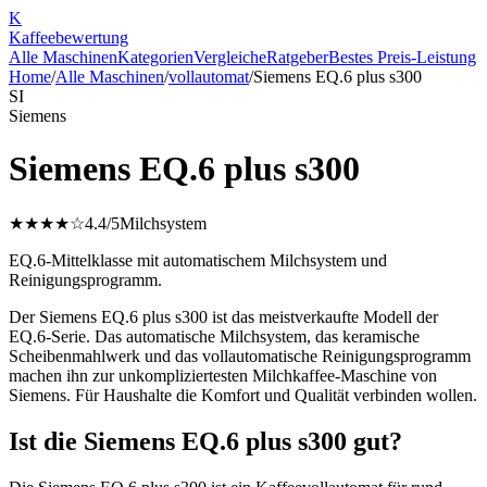
K
Kaffee
bewertung
Alle Maschinen
Kategorien
Vergleiche
Ratgeber
Bestes Preis-Leistung
Home
/
Alle Maschinen
/
vollautomat
/
Siemens EQ.6 plus s300
SI
Siemens
Siemens EQ.6 plus s300
★★★★☆
4.4
/5
Milchsystem
EQ.6-Mittelklasse mit automatischem Milchsystem und
Reinigungsprogramm.
Der Siemens EQ.6 plus s300 ist das meistverkaufte Modell der
EQ.6-Serie. Das automatische Milchsystem, das keramische
Scheibenmahlwerk und das vollautomatische Reinigungsprogramm
machen ihn zur unkompliziertesten Milchkaffee-Maschine von
Siemens. Für Haushalte die Komfort und Qualität verbinden wollen.
Ist die Siemens EQ.6 plus s300 gut?