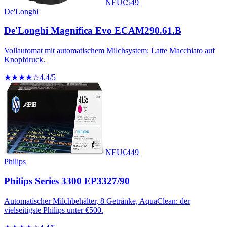
NEU
€
549
De'Longhi
De'Longhi Magnifica Evo ECAM290.61.B
Vollautomat mit automatischem Milchsystem: Latte Macchiato auf
Knopfdruck.
★★★★☆
4.4
/5
NEU
€
449
Philips
Philips Series 3300 EP3327/90
Automatischer Milchbehälter, 8 Getränke, AquaClean: der
vielseitigste Philips unter €500.