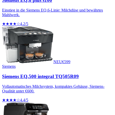
Siemens EQ.6 plus s100
Einstieg in die Siemens EQ.6-Linie: Milchdüse und bewährtes
Mahlwerk.
★★★★☆
4.2
/5
NEU
€
599
Siemens
Siemens EQ.500 integral TQ505R09
Vollautomatisches Milchsystem, kompaktes Gehäuse, Siemens-
Qualität unter €600.
★★★★☆
4.4
/5