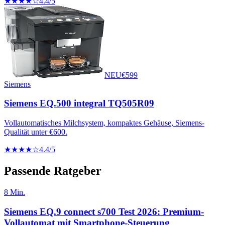
★★★★☆
4.4
/5
NEU
€
599
Siemens
Siemens EQ.500 integral TQ505R09
Vollautomatisches Milchsystem, kompaktes Gehäuse, Siemens-
Qualität unter €600.
★★★★☆
4.4
/5
Passende Ratgeber
8
Min.
Siemens EQ.9 connect s700 Test 2026: Premium-
Vollautomat mit Smartphone-Steuerung